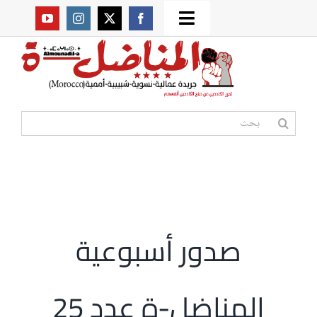
Ski
Toggle
t
من نحن؟
Navigation
conten
موقعنا القديم
البحث
عن:
مواقع صديقة
أممية
صدور أسبوعية
مقالات
المناضل-ة عدد 25
المكتبة