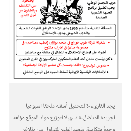
يجد القارىء-ة للتحميل أسفله ملحقا اسبوعيا
لجريدة المناضل-ة تسهيلا لتوزيع مواد الموقع مؤلفة
وحدةً متكاملة، بقصد الطبع للتداول بين طلائع