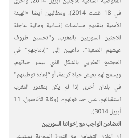
المفوضية السامية للاجئين أبريل 2014، وأخرى
في 18 غشت 2014)، ومطالبين أيضا «الهيئة
الأممية بتقديم مساعدات إنسانية ومالية عاجلة
للاجئين السوريين بالمغرب، و”تحسين ظروف
عيشهم الصعبة”، داعيين إلى “إدماجهم” في
المجتمع المغربي بالشكل الذي ييسر حياتهم،
ويسمح لهم بعيش حياة كريمة، أو “إعادة توطينهم”
في بلدان أخرى إذا لم يكن بمقدور المغرب
استقبالهم، على حد قولهم». (وكالة الأناضول، 11
أبريل 3014).
التضامن الواجب مع إخواننا السوريين
إن إعلان التضامن مع الثورة السورية يستدعي