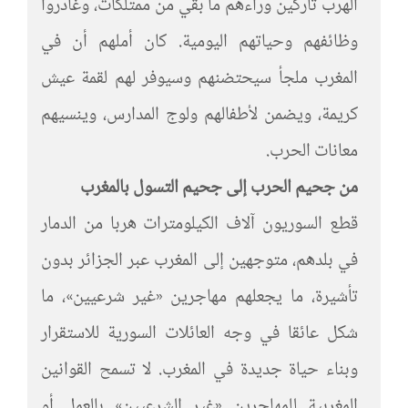
الهرب تاركين وراءهم ما بقي من ممتلكات، وغادروا
وظائفهم وحياتهم اليومية. كان أملهم أن في
المغرب ملجأ سيحتضنهم وسيوفر لهم لقمة عيش
كريمة، ويضمن لأطفالهم ولوج المدارس، وينسيهم
معانات الحرب.
من جحيم الحرب إلى جحيم التسول بالمغرب
قطع السوريون آلاف الكيلومترات هربا من الدمار
في بلدهم، متوجهين إلى المغرب عبر الجزائر بدون
تأشيرة، ما يجعلهم مهاجرين «غير شرعيين»، ما
شكل عائقا في وجه العائلات السورية للاستقرار
وبناء حياة جديدة في المغرب. لا تسمح القوانين
المغربية للمهاجرين «غير الشرعيين» بالعمل أو