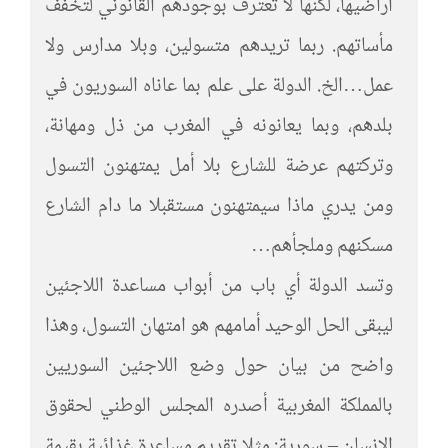
أراضيها، لكنها لا تعترف بوجودهم القانوني لتخفف
مأساتهم. ربما تريدهم متسولين، وبلا مدارس ولا
عمل…الخ. الدولة على علم بما عاناه السوريون في
بلدهم، وبما يعانونه في المغرب من ذل ومهانة،
وتركتهم عرضة للشارع بلا أمل يمتهنون التسول
ومن يدري ماذا سيمتهنون مستقبلا ما دام الشارع
مسكنهم وملجأهم…
وتسد الدولة أي باب من أبواب مساعدة اللاجئين
ليبقى الحل الوحيد أمامهم هو امتهان التسول، وهذا
واضح من بيان حول وضع اللاجئين السوريين
بالمملكة المغربية أصدره المجلس الوطني لحقوق
الإنسان – سورية: مثلا تقديم مساعدة غذائية بقيمة