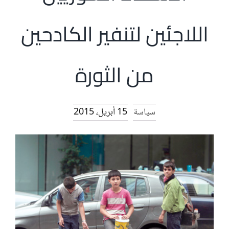
الرئيسية
اللاجئين لتنفير الكادحين
افتتاحية موقع المناضل-ة
من الثورة
روابط
سياسة
15 أبريل، 2015