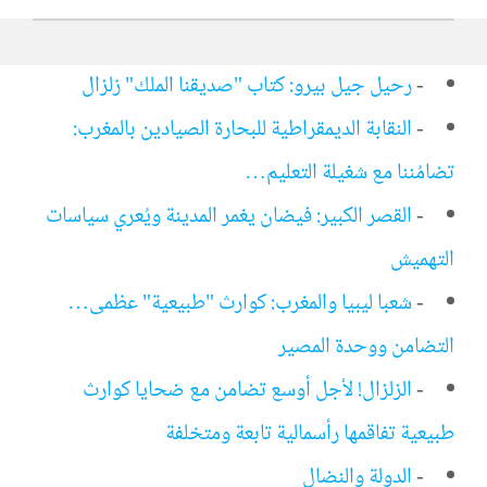
-
رحيل جيل بيرو: كتاب "صديقنا الملك" زلزال
-
النقابة الديمقراطية للبحارة الصيادين بالمغرب:
تضامُننا مع شغيلة التعليم…
-
القصر الكبير: فيضان يغمر المدينة ويُعري سياسات
التهميش
-
شعبا ليبيا والمغرب: كوارث "طبيعية" عظمى…
التضامن ووحدة المصير
-
الزلزال! لأجل أوسع تضامن مع ضحايا كوارث
طبيعية تفاقمها رأسمالية تابعة ومتخلفة
-
الدولة والنضال