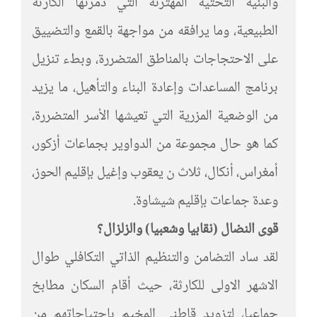
والبنية التحتية المهترئة التي دمرتها الكارثة
الطبيعية، وما يرافقه من مواجهة بالقمع والتضييق
على الاحتجاجات بالمناطق المتضررة، وبطء تنزيل
برنامج المساعدات وإعادة البناء والتأهيل، ما يزيد
من الوضعية المزرية التي تعيشها الأسر المتضررة،
كما هو حال مجموعة من الدواوير بجماعات أزكور،
أمغراس، أنكال، ثلاث ن يعقوب وإغيل بإقليم الحوز،
وعدة جماعات بإقليم شيشاوة.
قوى النضال (نقابيا وشعبيا) والزلزال؟
لقد ساد التضامن والتنظيم الذاتي التكافلي طوال
الاشهر الاولى للكارثة، حيث أقام السكان مطابخ
جماعيا، لتزويد قاطني المخيم باحتياجاتهم من