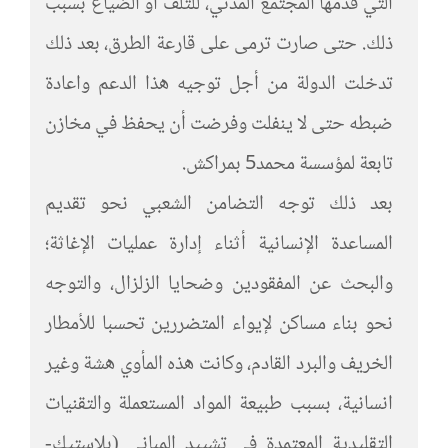
التي قدمها المجتمع المدني، للتلف أو الضياع بسبب
ذلك. حتى صارت ترمى على قارعة الطرق، بعد ذلك
تدخلت الدولة من أجل توجيه هذا الدعم واعادة
ضبطه حتى لا ينفلت وفرضت أن يحفظ في مخازن
تابعة لمؤسسة محمد5 بمراكش.
بعد ذلك توجه التضامن الشعبي نحو تقديم
المساعدة الإنسانية أثناء إدارة عمليات الإغاثة؛
والبحث عن المفقودين وضحايا الزلزال، والتوجه
نحو بناء مساكن لإيواء المتضررين تحسبا للأمطار
الخريف والبرد القادم، وكانت هذه المأوي هشة وغير
انسانية، بسبب طبيعة المواد المستعملة والتقنيات
التقليدية المعتمدة في تشييد المباني (بلاستيك-