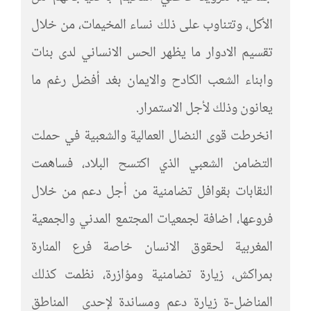
الأكل، وتتناوب على ذلك نساء المخيمات، من خلال
تقسيم الادوار ما يظهر الحس الانساني لدى بنات
وابناء الشعب الكادح والايمان بغد أفضل رغم ما
يعانون وذلك لأجل الاستمرار.
انخرطت قوى النضال العمالية والشعبية في حملت
التضامن الشعبي الذي اكتسح البلاد، فساهمت
النقابات بقوافل تضامنية من أجل دعم من خلال
فروعها، اضافة لجمعيات المجتمع المدني والجمعية
المغربية لحقوق الانسان خاصة فرع المنارة
بمراكش، زيارة تضامنية ومؤازرة، نظمت كذلك
المناضل-ة زيارة دعم ومساندة لإحدى المناطق