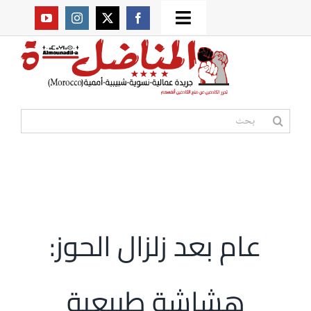
Ski
Toggle
t
من نحن؟
Navigation
conten
موقعنا القديم
البحث
عن:
مواقع صديقة
أممية
عام بعد زلزال الحوز:
مقالات
هشاشة طبيعية
المكتبة