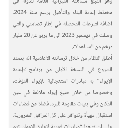
وهو المبلغ مساهمة الميزانية العامة للدولة في
مخطط إعادة البناء والتأهيل برسم سنة 2024،
اضافة لتبرعات المحصلة في إطار تضامني والتي
وصلت في ديسمبر 2023 الى ما يربو عن 20 مليار
درهم من المساهمات.
أطلق النظام من خلال ترسانته الاعلامية انه بصدد
الشروع في النسخة الأولى من برنامج ً»إعادة
الإيواء” به مبادرات استعجالية للإيواء المؤقت،
وخصوصا من خلال صيغ إيواء ملائمة في عين
المكان وفي بنيات مقاومة للبرد، فضلا عن فضاءات
استقبال مهيأة وتتوافر على كل المرافق الضرورية،
على ان تتبعها “مبادرات فورية لإعادة الإعمار، تتم