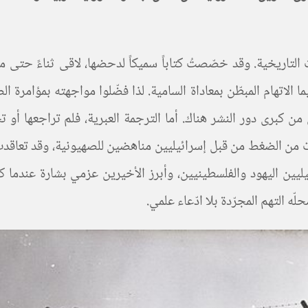
 التاريخية. وقد خصّصتُ كتاباً سميكاً لدحضها، لاقى ثناءً حتى
ا الاتهام المبطّن بمعاداة السامية. لذا فضّلوا مواجهته بمؤامرة
 من كبرى دور النشر هناك. أما الترجمة العبرية، فلم تراجعها أو
 الإطلاق. وقد صدرت في عام 2017 بعد سنوات من الضغط من قبل إسرائيليين مناهضين لل
يليين اليهود والفلسطينيين، وأبرز الأخيرين عزمي بشارة عندما 
ه التهم المجرّدة بلا ادّعاء علمي.