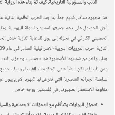
الذنب والمسؤولية التاريخية. كيف تمّ بناء هذه الرواية ا
هذا مجهود دعائي قديم جداً، بدأ بعد الحرب العالمية الثانية
أجل الحصول على دعم جميعها لمشروع الدولة اليهودية، وذلك ب
الحسيني الكارثي في تحوّله إلى بوق للدعاية النازية خلال الح
هِتلر. وآخر من شملتهما الأسطورة هما «حماس» و«حزب الله». 
ومن لفّ لفّه، لكن أيضاً شتى الحكومات الغربية، وصف جميع ه
لسلسلة الجرائم العنصرية التي تعرّض لها اليهود الأوروبيون عب
مقاومة الاستعمار الصهيوني في فلسطين بوجه خاص.
تتحوّل الروايات وتتأقلم مع التحوّلات الاجتماعية والس