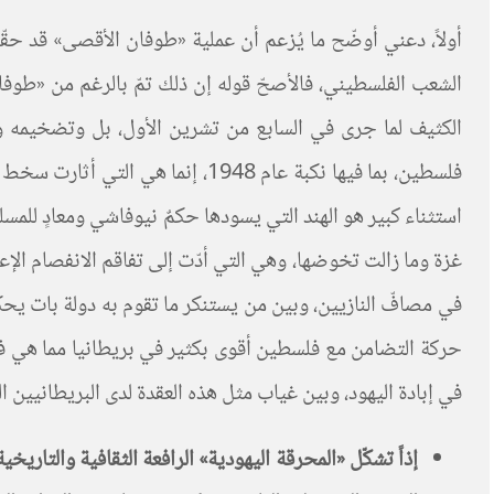
أولاً، دعني أوضّح ما يُزعم أن عملية «طوفان الأقصى» قد حق
الشعب الفلسطيني، فالأصحّ قوله إن ذلك تمّ بالرغم من «طوفان
الكثيف لما جرى في السابع من تشرين الأول، بل وتضخيمه
فلسطين، بما فيها نكبة عام 1948،
استثناء كبير هو الهند التي يسودها حكمٌ نيوفاشي ومعادٍ للمس
غزة وما زالت تخوضها، وهي التي أدّت إلى تفاقم الانفصام الإ
في مصافّ النازيين، وبين من يستنكر ما تقوم به دولة بات يحك
حركة التضامن مع فلسطين أقوى بكثير في بريطانيا مما هي في ب
في إبادة اليهود، وبين غياب مثل هذه العقدة لدى البريطانيين ا
إذاً تشكّل «المحرقة اليهودية» الرافعة الثقافية والتا