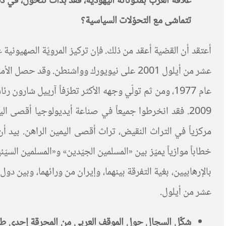
تتماشى مع التحوّلات السياسية؟
أعتقد أن القضية أعقد من ذلك. فإن تركيز المرويّة الصهيونية 
عشر من أيلول 2001 على نيويورك وواشنطن. و
2009. فقد انخرطوا جميعاً في صناعة أيديولوجيا أقصى ال
مركزياً في التراث النقيض، تراث أقصى اليمين الراهن. بيد أن 
خطاباً موازياً يميّز بين «المسلمين الجيّدين» و«المسلمين ال
بالإرهابيين، بغية التفرقة بينهما، وإيران من ورائهما، وبين 
عشر من أيلول.
شكّل السجال حول الموقف العربي من المحرقة إحدى طرق ت