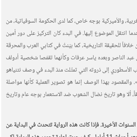
غربية، والأميركية بوجه خاص، كما لدى الحكومة السوفياتية، من
ا انتقل الموضوع إليها. في البدء كان التركيز على دور أمين
لافاً للحقيقة التاريخية، كما بيّنتُ في كتابي العرب والمحرقة
لأسطورة عبر العقود، بتصوير جمال عبد الناصر وبعده ياسر عرفات وكأنهما تقمّصا شخصية أدولف
 الأسطوري إلى ذروته التي تمثّلت منذ البدء في وصف نتنياهو
. والمقصود بهذا الوصف إنما هو تصوير العملية كأنها مواصلة
قاً، ألا وهو تاريخ نضال الشعوب ضد الاستعمار بوجه عام وتاريخ
السنوات الأخيرة. فإذا كانت هذه الرواية تتحدث في البداية عن