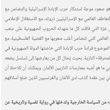
 هو صعود موجة استنكار حرب الإبادة الإسرائيلية والتضامن مع
عاطف العالمي مع الإسرائيليين ذروته، مع الاستغلال الإعلامي
ى غزة التي فاقت كل ما شهدته الحروب الصهيونية على شعب
ببلدان الجنوب العالمي التي تتضامن أغلب شعوبها مع القضية الفلسطينية، مع
 الموضوع فرادةُ حرب الإبادة التي خاضتها الدولة الصهيونية في
المحرقة» النازية، بحيث يُحال كل من يعارضها إلى تسلسل يضعه
 ما هو أشبه بممارسات النازيين الألمان. ويمكنك أن تلاحظ أن
ّ بين عقدة الذنب لدى الألمان والفرنسيين الذين ضلع أسلافهم
ين» من السياسة الخارجية وتدخلها في رواية نفسية وتاريخية عن