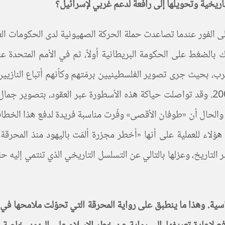
لتاريخية وتحويلها إلى رافعة لدعم غربي لإسرائيل؟
 على الفور عندما تصاعدت حملة الحركة الصهيونية لدى الحكومات ال
الضغط على الحكومة البريطانية أولاً، ثم في الأمم المتحدة عندم
رب، بحيث جرى تصوير الفلسطينيين برمّتهم وكأنهم أتباع النازيين خ
النازية: حرب المرويّات العربية-الإسرائيلية الصادر في عام 2009. وقد تواصلت حياكة هذه ا
والحال أن «طوفان الأقصى» وفّرت مناسبة فريدة لدفع هذا الخطاب
ؤلاء للعملية على أنها «أخطر مجزرة ألمّت باليهود منذ المحرقة»
ر التاريخ، وعزلها بالتالي عن التسلسل التاريخي الذي تنتمي إليه ح
ياسية. وهذا ما ينطبق على رواية المحرقة التي تحوّلت ملامحها في 