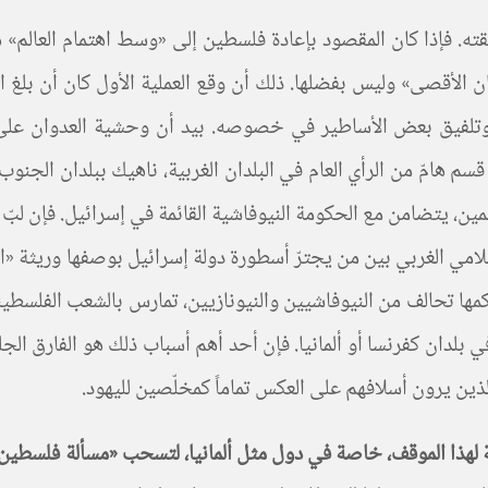
ّقته. فإذا كان المقصود بإعادة فلسطين إلى «وسط اهتمام العالم»
 الأقصى» وليس بفضلها. ذلك أن وقع العملية الأول كان أن بلغ الت
 وتلفيق بعض الأساطير في خصوصه. بيد أن وحشية العدوان عل
 إنما هي التي أثارت سخط قسم هامّ من الرأي العام في البلدان الغربية، ناهيك 
لمين، يتضامن مع الحكومة النيوفاشية القائمة في إسرائيل. فإن لبّ
علامي الغربي بين من يجترّ أسطورة دولة إسرائيل بوصفها وريثة «
مها تحالف من النيوفاشيين والنيونازيين، تمارس بالشعب الفلسطيني
لدان كفرنسا أو ألمانيا. فإن أحد أهم أسباب ذلك هو الفارق الجلي
لذين يرون أسلافهم على العكس تماماً كمخلّصين لليهود.
ريخية لهذا الموقف، خاصة في دول مثل ألمانيا، لتسحب «مسألة فلسط