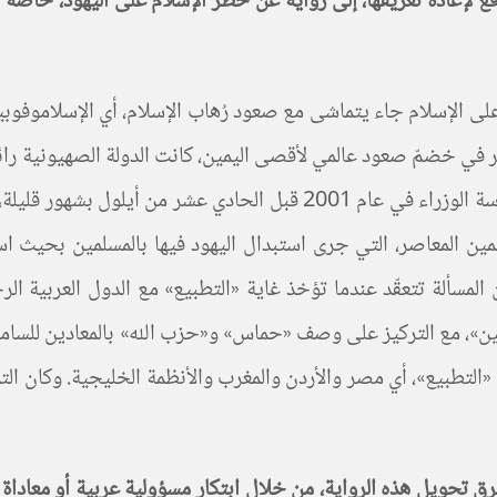
على الإسلام جاء يتماشى مع صعود رُهاب الإسلام، أي الإسلاموفوبيا
قد حصل الأمر في خضمّ صعود عالمي لأقصى اليمين، كانت الدولة الصهيون
عام 1977، ومن ثم تولّي وجهه الأكثر تطرّفاً آرييل شارون رئاسة الوزراء 
يمين المعاصر، التي جرى استبدال اليهود فيها بالمسلمين بحيث است
المسألة تتعقّد عندما تؤخذ غاية «التطبيع» مع الدول العربية الر
سيّئين»، مع التركيز على وصف «حماس» و«حزب الله» بالمعادين للسام
دول «التطبيع»، أي مصر والأردن والمغرب والأنظمة الخليجية. وكان
حويل هذه الرواية، من خلال ابتكار مسؤولية عربية أو معاداة سا