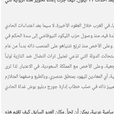
علاقة الغرب بمكوّناته اليهودية، فقد بدأت تتحوّل، في دفع لإعادة تعريفها، إلى رواية عن خطر الإسلام على اليهود، خاصة بعد أحداث 11 أيلول. كيف جرت إعادة تحوير هذه الرواية لكي
، في الغرب خلال العقود الأخيرة، لا سيما بعد اعتداءات الحادي
ية رائدة فيه، منذ وصول حزب الليكود النيوفاشي إلى سدة الحكم في
في عام 2001 قبل الحادي عشر من أيلول بشهور قليلة، وعلى الأخص منذ تربّع نتنياهو على المنصب ذاته بدءاً من عام
حالت الدولة التي تدّعي تمثيل تراث النضال ضد النازية لولباً
جعية، وعلى الأخص مع المملكة السعودية، في الاعتبار. لذا ترى
ية، أي المعادين لليهود بمنطق عنصري، وبالطبع وصفهما المتلازم
 التمييز ذاته في صلب خطاب إدارة جورج دبليو بوش غداة الحادي
مية عربية، يمكن أن تحلّ مكان العدو السابق. كيف تقيّم هذه