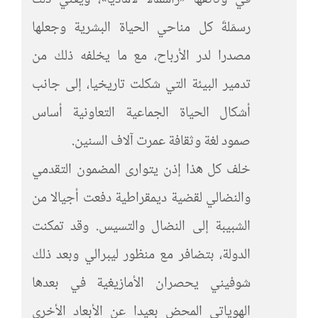
في وثائقها «رأسمالا لاماديا»، ويعني ذلك
رسمَلةَ كل مناحي الحياة البشرية وجعلها
مصدرا لدر الأرباح، مع ما يخلفه ذلك من
تدمير البيئة التي شكلت تاريخيا، إلى جانب
أشكال الحياة الجماعية التعاونية أساس
صمود لغة وثقافة عمرت آلاف السنين.
خلف كل هذا إذن يتوارى المضمون التقدمي
والنضالي لقضية ديمقراطية دفعت أجيالا من
الشبيبة إلى النضال والتسيس. وقد تمكنت
الدولة، بتضافر مع منظور ليبرالي وبعد ذلك
شوفيني يحصران الأمازيغية في بعدها
الهوياتي المحض بعيدا عن الأبعاد الأخرى