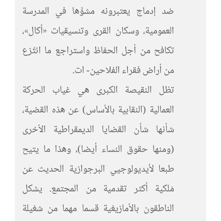
ضد إدماج يعتبرونه مشوَّها في المدرسة
العمومية، وسكان القرى وتنسيقيات «أكال»،
تكافح من أجل الحفاظ واستراجع ما انتُزع
من أراض فقراء الفلاحين- ات.
تظل النقيصة الكبرى هي غياب الحركة
العمالية (النقابية بالأساس) عن هذه القضية،
شأنها شأن القضايا الديمقراطية الأخرى
(ومنها حقوق النساء أيضا)، وهذا ما يتيح
طبعا لأيديولوجيي البرجوازية الحديث عن
مَلكية أكثر تقدمية من المجتمع. يشكل
الناطقون بالأمازيغية قسما مهما من شغيلة