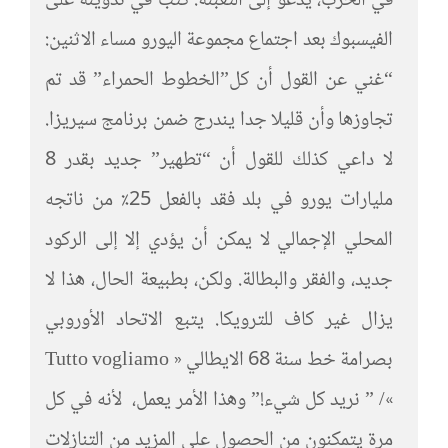
في الحزب، يدعو إلى التعبئة. كتب في تدوينة على
الفيسبوك بعد اجتماع مجموعة اليورو مساء الاثنين:
“غني عن القول أن كل”الخطوط الحمراء” قد تم
تجاوزها وأن قليلا جدا يندرج ضمن برنامج سيريزا.
لا داعي كذلك للقول أن “تطهير” جديد بقدر 8
مليارات يورو في بلد فقد بالفعل 25٪ من ناتجه
المحلي الإجمالي لا يمكن أن يؤدي إلا إلى الركود
جديد، والفقر والبطالة. ولكن، بطبيعة الحال، هذا لا
يزال غير كاف للترويكا. يتبع الاتحاد الأوروبي
بصرامة خط سنة 68 الايطالي « Tutto vogliamo
»/ ” نريد كل شيء!” وهذا الأمر يعمل، لأنه في كل
مرة يتمكنون من الحصول على المزيد من التنازلات