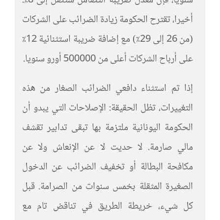
سنويا، فإن معدل ضريبة التضامن ستصل إلى 8٪.
أخيرا، تقترح الحكومة زيادة الضرائب على الشركات
(من 26 إلى 29٪) مع إضافة ضريبة استثنائية 12٪
على أرباح الشركات أعلى من 500000 أورو سنويا.
إذا تم استثناء دافعي الضرائب الصغار من هذه
التغييرات، تظل الحقيقة: الإصلاحات التي يبدو أن
الحكومة اليونانية ملتزمة بها تبقى تدابير تقشف
مالي صارمة. لا حديت لا عن الإنعاش ولا عن
مكافحة البطالة أو تخفيف الضرائب عن الدخول
الصغيرة المثقلة بخمس سنوات من الصرامة. قبل
كل شيء، خريطة الطريق في تناقض تام مع