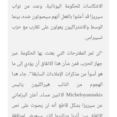
الانتكاسات للحكومة اليونانية. وعدد من نواب
سيريزا قد أعلنوا بالفعل أنهم سيصوتون ضده، بينما
الوسط والاشتراكيون يعولون على تقارب مع حزب
تسيبراس.
“لن تمر المقترحات التي بعثت بها الحكومة عبر
جهاز الحزب. فمن شأن هذا الاتفاق أن يؤدي إلى ما
هو أسوأ من مذكرات الإملاءات السابقة”. جاء هدا
الهجوم من النائب هيراكليون يانيس
Micheloyannakis الاثنين مساء. أعلن البرلماني
عن سيريزا بشكل قاطع أنه لن يصوت على نص
الاتفاق بين أثينا ودائنيها الذي سيعرض لموافقة