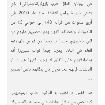
في اليونان. انتقل حزب بازوك(الاشتراكي) الذي
يتبنى بمهارة برامج التقشف منذ عام 2010، في
أربع سنوات من قرابة 40٪ إلى حوالي 6٪ من
الأصوات. وأعضائه، الذين يتم التضييق عليهم من
قبل ناخبيهم، حدوا تدريجيا من فرص ظهورهم
العام في البلاد. يدرك جيدا نواب سيريزا أنه
بمصادقتهم على اتفاق لا يحيد كثيرا عن مسار
التقشف، فإنهم يخاطرون بأن يطالهم نفس المصير
…
هدا نفس ما ذهب له النائب الشاب ديميتريس
كوديلاس من خلال تعليقه على حسابه بالفيسبوك.