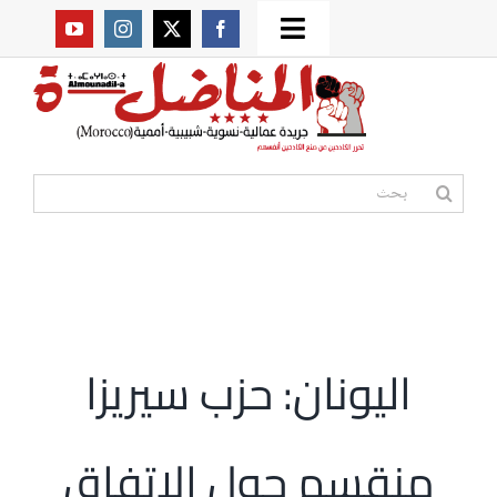
Ski
Toggle
t
من نحن؟
Navigation
conten
موقعنا القديم
البحث
عن:
مواقع صديقة
أممية
اليونان: حزب سيريزا
مقالات
منقسم حول الاتفاق
المكتبة