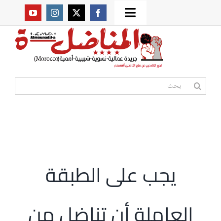
Ski
Toggle
t
من نحن؟
Navigation
conten
موقعنا القديم
البحث
عن:
مواقع صديقة
أممية
يجب على الطبقة
مقالات
العاملة أن تناضل من
المكتبة