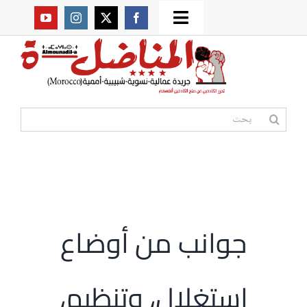
Ski
Toggle
t
من نحن؟
Navigation
conten
موقعنا القديم
البحث
عن:
مواقع صديقة
أممية
جوانب من أوضاع
مقالات
استغلال، وتنظيم،
المكتبة