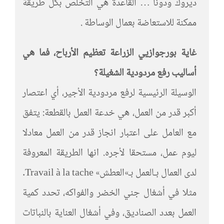
ديروك ودونا … القاعدة هي التخلص بكل طريقة
ممكنة للاستعاضة بعمال الوساطة .
غاية بورجوازيي الزراعة تعظيم الأرباح، فما هي
أساليب رفع مردودية الشغيلة؟
الوسيلة الرئيسية لرفع مردودية الأجير، أي اعتصار
أكبر قدر من العمل، هي خدعة العمل بالقطعة: يتفق
مع العامل على اعتبار انجاز قدر من العمل معادلا
ليوم عمل، مستحقا لأجره. انها الطريقة المعروفة
لدى العمال بـالعمل بـ»العطش» Travail à la tache.
مثلا في أشغال جني الخضر والفواكه، تحدد كمية
العمل بعدد الصناديق، وفي أشغال العناية بالنباتات