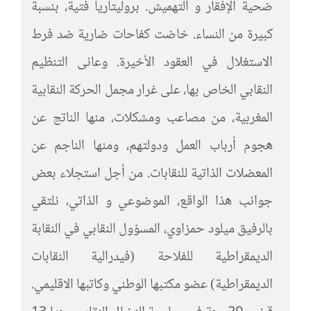
ضحية الإفقار و التهميش. بروليتاريا فتية، بنسبة
كبيرة من النساء. خاضت كفاحات ضارية ضد فرط
الاستغلال في العقود الأخيرة. وعانى التنظيم
النقابي الخاص بها، على غرار مجمل الحركة النقابية
المغربية، من مصاعب ومشكلات، منها الناتج عن
هجوم أرباب العمل ودولتهم، ومنها الناجم عن
المعضلات الذاتية للنقابات. من أجل استجلاء بعض
جوانب هذا الواقع، الموضوعي و الذاتي، نلتقي
بالرفيق ميلود حمزاوي، المسؤول النقابي في النقابة
الديمقراطية للفلاحة (فيدرالية النقابات
الديمقراطية) عضو مكتبها الوطني وكاتبها الاقليمي.