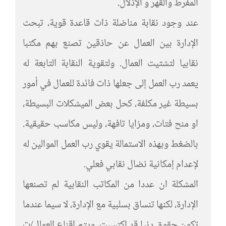
المفرط والقهر و الإذلال.
عند وجود نقابة مناضلة ذات قاعدة قوية، تبحث
الإدارة بين العمال عن حاذقين تصنع بهم مكتبا
نقابيا لتشتيت العمال. ولتقوية النقابة التابعة له
يعمد رب العمل إلى جعلها ذات فائدة للعمال في أمور
بسيطة غير مكلفة، كحل بعض الميشكلات البسيطة،
او منح فتات، ومزايا تافهة، وليس مكاسب حقيقية.
بالضغط وبهذه الاستمالة يقوي رب العمل الموالين له
لإعدام إمكانية نضال نقابي فعلي.
المشكلة ان عددا من المكاتب النقابية لم تصنعها
الإدارة، لكنها تنساق بسلبية مع الإدارة، لا سيما عندما
تكون حقوق دنيا قد اكتسبت، ويتم اقناع العمال/ت