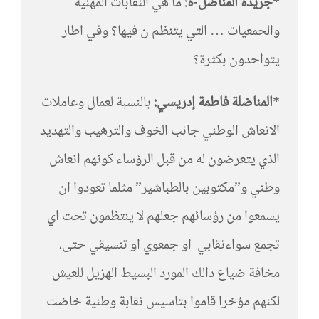
*جريدة المناضل-ة
: ما هي النقابات المهنية
والحمعيات … التي يتنظم ن فيها؟ وفي اطار
يتواحدون بكثرة؟
*المناضلة فاطمة إدريسي:
بالنسبة لعمال وعاملات
الانعاش الوطني جانب الخوف والترهيب والتهديد
الذي يتعرضون له من قبل الرؤساء كونهم انعاش
وطني و”مكتوبين بالطباشير” مثلما تعودوا ان
يسمعوا من رؤسائهم جعلهم لا ينتظمون تحت اي
تجمع سواءنقابي او جمعوي او تنسيقي حتى،
مخافة ضياع دالك المورد البسيط الهزيل للعيش
لكنهم مؤخرا قاموا بتاسيس نقابة وطنية خاضت