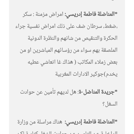
*المناضلة فاطمة إدريسي:
امراض مزمنة : سكر
،ضغط، سرطان ضف على ذلك امراض نفسية جراء
الحكرة والتنقيص من شانهم والنظرة الدونية
الملصقة بهم سواء من رؤسائهم المباشرين او من
بعض زملاء المكاتب ( هذاك غا انعاشي عطيه
يخدم)جوكير الادارات المغربية
*جريدة المناضل-ة
: هل لديهم تأمين عن حوادث
السغل؟
*المناضلة فاطمة إدريسي:
هناك مراسلة من وزارة