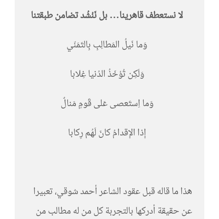
لا نستعطف قاهرينا… بل نَنْشُد تضامن طبقتنا
وَما نَيلُ المَطالِبِ بِالتَمَنّي
وَلَكِن تُؤخَذُ الدُنيا غِلابا
وَما اِستَعصى عَلى قَومٍ مَنالٌ
إِذا الإِقدامُ كانَ لَهُم رِكابا
هذا ما قاله قبل عقود الشاعر أحمد شوقي، تعبيرا
عن حقيقة أدركها بالتجربة كل من له مطالب من