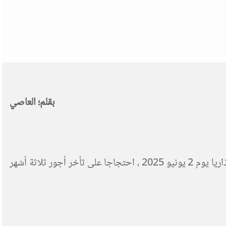
بقلم؛ العاصي
تخوض عاملات النظافة بمندوبية الصحة في الناظور، العاملات في شركة ISTITMAR ، المنضوون في نقابة إ مش، إضرابا إنذاريا يوم 2 يونيو 2025 ، احتجاجا على تأخر أجور ثلاثة أشهر