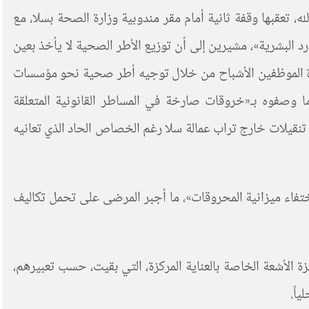
، تعقبها وقفة ثانية أمام مقر مندوبية وزارة الصحة بسلا، مع
د البشرية»، مشيرين إلى أن توزيع الأطر الصحية لا يأخذ بعين
هرة الموظفين الأشباح من خلال توجيه أطر صحية نحو مؤسسات
 وصفوه بـ«خروقات صارخة في المساطر القانونية المتعلقة
تنقيلات خارج تراب عمالة سلا رغم الخصاص الحاد الذي تعانيه
ويضات الحراسة والإلزامية الخاصة بسنة 2024 والثلث الأول من سنة 2025، فضلا عن «اختفاء ميزانية المحروقات»، ما أجبر المرضى على تحمل تكاليف
الأشعة الخاصة بالعناية المركزة، التي بقيت، حسب تعبيرهم،
اً.