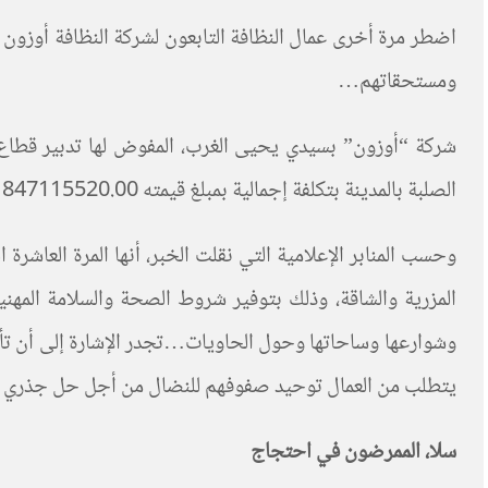
ومستحقاتهم…
الصلبة بالمدينة بتكلفة إجمالية بمبلغ قيمته 847115520.00 ﺩﺭﻫﻡ سنويا لجمع ما يفوق 15 ألف طن من النفايات كل سنة”.
وحسب المنابر الإعلامية التي نقلت الخبر، أنها المرة الع
المزرية والشاقة، وذلك بتوفير شروط الصحة والسلامة المهن
وشوارعها وساحاتها وحول الحاويات…تجدر الإشارة إلى أن تأخير
يتطلب من العمال توحيد صفوفهم للنضال من أجل حل جذري 
سلا، الممرضون في احتجاج