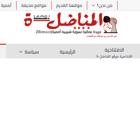
Ski
من نحن؟
موقعنا القديم
مواقع صديقة
أممية
t
conten
الافتتاحية
الرئيسية
سياسة
افتتاحية موقع المُناضل-ة