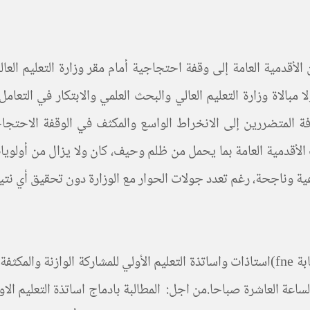
بالاة وزارة التعليم العالي والبحث العلمي والابتكار في التعامل
افة المتضررين إلى الانخراط الواسع والمكثف في الوقفة الاحتجاج
 وناجحة، رغم تعدد جولات الحوار مع الوزارة دون تحقيق أي نتي
دعت اللجنة الجهوية لأساتذة التعليم الأولي ( المنضوية في نقابة fne)استاذات واساتذة التعليم
وطنية والتعليم الأولي والرياضة يوم السبت 31 ماي 2025 الساعة العاشرة صباحا.من اجل: المطالبة