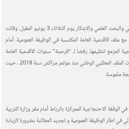
دعت التنسيقية الوطنية لأساتذة التعليم العالي المتضررين من الأقدمية العامة إلى وقفة احتجاجية أمام مقر وزارة التعليم العالي والبحث العلمي والابتكار يوم الثلاثاء 3 يونيو المقبل. وقالت
 مع ملف الأقدمية العامة المكتسبة في الوظيفة العمومية. أمام
ية المزمع تنظيمها، رفضا لـ “قرصنة” سنوات الأقدمية العامة
المكتسبة في الوظيفة العمومية. أكدت التنسيقية أيضا أن ملف الأقدمية العامة بما يحمل من ظلم وحيف، كان ولا يزال من أولويات الملف المطلبي الوطني منذ مؤتمر مراكش سنة 2018 ، حيث
جة ملموسة.
 الأولي للمشاركة الوازنة والمكثفة في الوقفة الاحتجاجية الممركزة بالرباط أمام مقر وزارة التربية
 بادماج اساتذة التعليم الاولي في اطار الوظيفة العمومية و تجديد المطالبة بضرورة الزيادة