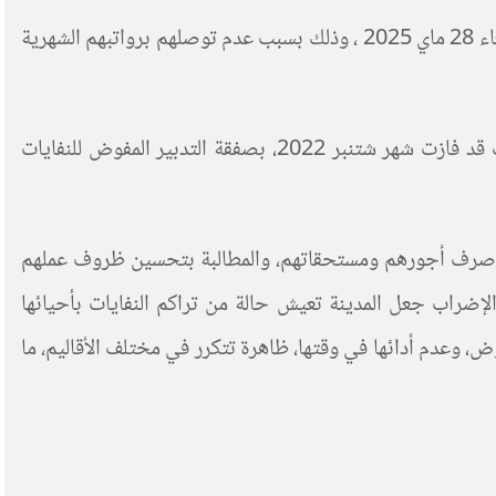
اضطر مرة أخرى عمال النظافة التابعون لشركة النظافة أوزون بمدينة سيدي يحيى الغرب إلى خوض إضرابٍ عن العمل يوم الأربعاء 28 ماي 2025 ، وذلك بسبب عدم توصلهم برواتبهم الشهرية
شركة “أوزون” بسيدي يحيى الغرب، المفوض لها تدبير قطاع النظافة، هي “أحد فروع مجموعة أوزون للبيئة والخدمات، كانت قد فازت شهر شتنبر 2022، بصفقة التدبير المفوض للنفايات
أخر صرف أجورهم ومستحقاتهم، والمطالبة بتحسين ظروف عملهم
إضراب جعل المدينة تعيش حالة من تراكم النفايات بأحيائها
ض، وعدم أدائها في وقتها، ظاهرة تتكرر في مختلف الأقاليم، ما