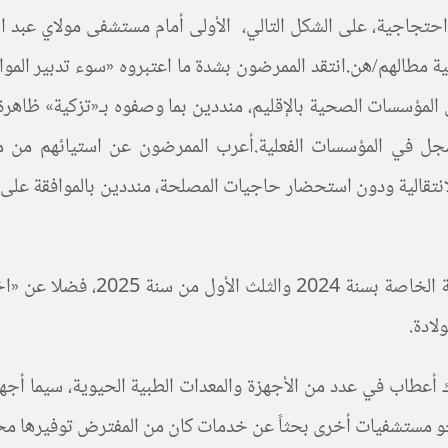
حتجاجية، على الشكل التالي، الأولى أمام مستشفى مولاي عبد الله
ة مطالهم/هن.انتقد الممرضون بشدة ما اعتبروه «سوء تدبير الموار
ل المؤسسات الصحية بالإقليم، منددين بما وصفوه بـ«تزكية» ظا
سجل في المؤسسات الفعلية.أعرب الممرضون عن استيائهم من ما
لانتقالية ودون استحضار حاجيات المصلحة، منددين بالموافقة على 
وأشاروا إلى استمرار تأخر صرف تع
لادة.
طاب في عدد من الأجهزة والمعدات الطبية الحيوية، سيما أجهزة 
حو مستشفيات أخرى بحثاً عن خدمات كان من المفترض توفيرها محلي