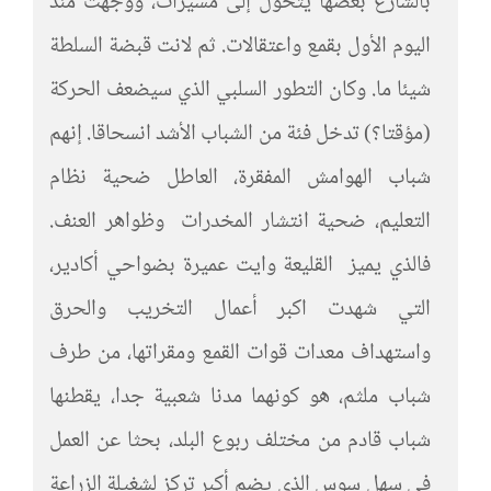
بالشارع بعضها يتحول إلى مسيرات، ووجهت منذ
اليوم الأول بقمع واعتقالات. ثم لانت قبضة السلطة
شيئا ما. وكان التطور السلبي الذي سيضعف الحركة
(مؤقتا؟) تدخل فئة من الشباب الأشد انسحاقا. إنهم
شباب الهوامش المفقرة، العاطل ضحية نظام
التعليم، ضحية انتشار المخدرات وظواهر العنف.
فالذي يميز القليعة وايت عميرة بضواحي أكادير،
التي شهدت اكبر أعمال التخريب والحرق
واستهداف معدات قوات القمع ومقراتها، من طرف
شباب ملثم، هو كونهما مدنا شعبية جدا، يقطنها
شباب قادم من مختلف ربوع البلد، بحثا عن العمل
في سهل سوس الذي يضم أكبر تركز لشغيلة الزراعة