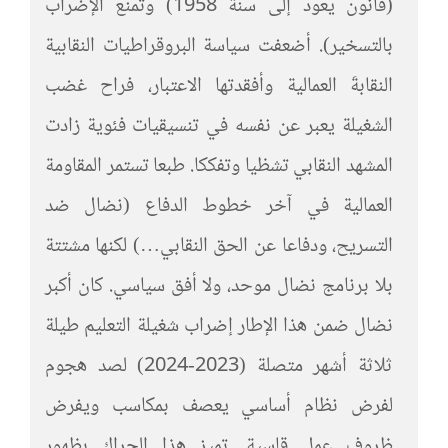
(قانون يعود إلى سنة 1958) وتمنع الإضراب
بالتسخير). أضعفت سياسة البروقراطيات النقابية
النقابةَ العمالية وأفقدتها الاعتبار، فراح غضب
الشغيلة يعبر عن نفسه في تنسيقيات فئوية زادت
المشهد النقابي تشظيا وتفككا. طبعا تستمر المقاومة
العمالية في آخر خطوط الدفاع (نضال ضد
التسريح، ودفاعا عن الحق النقابي…) لكنها مشتتة
بلا برنامج نضال موحد، ولا أفق سياسي. كان أكبر
نضال ضمن هذا الإطار إضراب شغيلة التعليم طيلة
ثلاثة أشهر متصلة (2023-2024) لصد هجوم
لفرض نظام أساسي يعصف بمكاسب ويفرض
ظروف عمل قاسية. تميز هذا الحراك بظهور