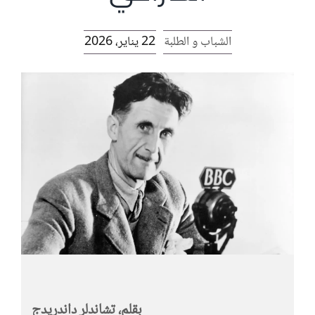
الرئيسية
الشباب و الطلبة
22 يناير، 2026
افتتاحية موقع المناضل-ة
روابط
بقلم، تشاندلر داندريدج