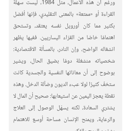
ورغم أن هذه الأعمال، مثل 1984، ليست سهلة
القراءة أو «ممتعة» بالمعنى التقليدي، فإنها أفضل
بكثير مما كان أورويل نفسه يعتقد، وتستحق
اهتمامًا خاصًا من القرّاء اليساريين. ففيها يظهر
انشغاله الواضح، وإن النادر، بالمسألة الاقتصادية:
شخصياته منشغلة دومًا بضيق الحال، ويشير
بوضوح إلى أن معاناتها النفسية والجسدية كانت
ستخفّ كثيرًا لولا عبء الديون وضآلة الدخل. وهذه
نقطة يعجز اليمين عن استيعابها: صحيح أن المال لا
يشتري السعادة، لكنه يسهّل الوصول إلى العلاج
والرعاية، ويمنح الإنسان مساحة أوسع للاهتمام