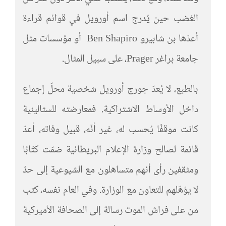
الغضب حين يُدرج اسم أورويل في قوائم قراءة
أعدّها بن شابيرو Ben Shapiro أو مؤسسات مثل
جامعة براغر Prager، على سبيل المثال.
بالطبع، لا يُعدّ جورج أورويل شخصية محلّ إجماع
داخل الأوساط الاشتراكية. فمعارضته للستالينية
كانت موقفًا يُحسب له، غير أنّه، قبيل وفاته، أعدّ
قائمة لصالح وزارة الإعلام البريطانية ضمّت كتّابًا
ومثقفين رأى أنهم متساهلون مع الشيوعية إلى حدّ
لا يؤهّلهم للتعاون مع الوزارة. وفي العام نفسه، كتب
من على فراش الموت رسالة إلى الصحافة الأميركية