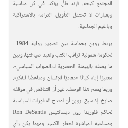
المجتمع كبحه، فإنه ظلّ يؤكد، في كل مناسبة
وبعبارات لا تحتمل التأويل، التزامه بالاشتراكية
وبالقيم الجماعية.
يربط روبن بحماسة بين تصوير رواية 1984
لحكومة شمولية تراقب الكتب وتعيد صياغتها، وبين
ما يصفه بالهيمنة الحصرية لـ«الصواب السياسي»،
معتبرًا إياه كيانًا «معاديًا للإنسان ومناهضًا للفكر».
وربما يصحّ هذا الوصف، غير أنّ التناقض في موقفه
صارخ؛ إذ سبق لروبن أن امتدح المناورات السياسية
لحاكم فلوريدا رون ديسانتيس Ron DeSantis
ومساعيه المباشرة لحظر الكتب. ومهما يكن رأي