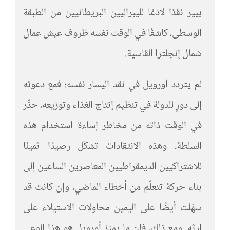
بيير نقدًا لاذعًا لليبراليين البريطانيين من الطبقة
الوسطى، كاشفًا في الوقت نفسه ظروف عيش عمال
شمال إنجلترا القاسية.
لم يتردد أورويل في نقد اليسار نفسه؛ فمع دعوته
إلى دورٍ للدولة في تنظيم إنتاج الغذاء وتوزيعه، حذّر
في الوقت ذاته من مخاطر إساءة استخدام هذه
السلطة. وهذه الانتقادات تشكّل رصيدًا ثمينًا
للاشتراكيين الديمقراطيين المعاصرين الساعين إلى
بناء حركة تتعلّم من أخطاء الماضي، وإن كانت قد
سهّلت أيضًا على اليمين محاولات الاستيلاء على
إرثه. ومع ذلك، فإن ما يميّز أورويل هو هذا الوعي