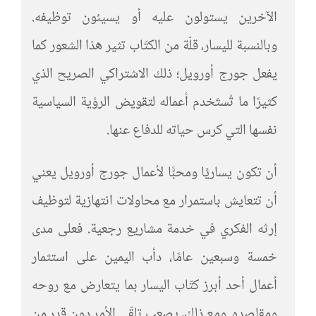
الآخرين يستولون عليه أو يسيئون توظيفه.
وبالنسبة لليسار، قلّة من الكتّاب تثير هذا الشعور كما
يفعل جورج أورويل؛ ذلك الاشتراكي الصريح الذي
كثيرًا ما تُستَخدم أعماله لتقويض الرؤية السياسية
نفسها التي كرس حياته للدفاع عنها.
أن تكون يساريًا ومحبًّا لأعمال جورج أورويل يعني
أن تتعايش باستمرار مع محاولات انتهازية لتوظيف
إرثه الفكري في خدمة مشاريع رجعية. فعلى مدى
خمسة وسبعين عامًا، دأب اليمين على استثمار
أعمال أحد أبرز كتّاب اليسار بما يتعارض مع روحه
ومقاصده. ومع ذلك، يصعب تلقّي الأمر دون قدر من