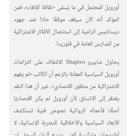
أورويل المحتمل في ما يُسمّى «ثقافة الإلغاء»، فمن
المؤكد أنه كان سيقف موقفًا حادًا ضد جهود
ديسانتيس الرامية إلى استئصال الأفكار الاشتراكية
من المدارس العامة في فلوريدا.
يحاول شابيرو Shapiro الالتفاف على التزامات
أورويل السياسية المعلَنة بالزعم أن الكاتب «لم يفهم
الاشتراكية من منظور اقتصادي». غير أن هذا النقد
يفتقر إلى الاتساق، لأن أورويل لم يكن اقتصاديًا
أصلًا؛ فأعماله الروائية نصوص فنية تستكشف
الأبعاد السياسية والأخلاقية للتجربة الإنسانية، لا
أطروحات ماركسية تُعنى بشرح آليات السوق. إن