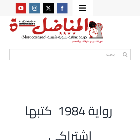
Ski
Toggle
t
من نحن؟
Navigation
conten
موقعنا القديم
البحث
عن:
مواقع صديقة
أممية
رواية 1984 كتبها
مقالات
اشتراكي
المكتبة