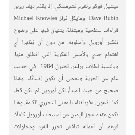
ميشيل فوكو ونعوم تشومسكي. إذ يقدّم ديف روبن
Dave Rubin ومايكل نولز Michael Knowles
قراءات سطحية ومبتذلة، يثنيان فيها على وضوح
تفكير أورويل وأسلوبه، من دون أن يُظهرا أي
اهتمام جدي بالأسس الفكرية التي انطلق منها.
وبالنسبة لطلاب براغر، تختزل 1984 في حديث
عام عن الحرية و«معنى أن تكون إنسانًا». وهذا
صحيح من حيث المبدأ، لكن أورويل لم يكن قط،
كما يدّعون، «فردانيًا» بالمعنى التحرري للكلمة. وهنا
تكمن
عقدة
عجز اليمين عن استيعاب أورويل كاملًا:
فرغم أن أعماله تناقش تحرر الفرد ومحاولات