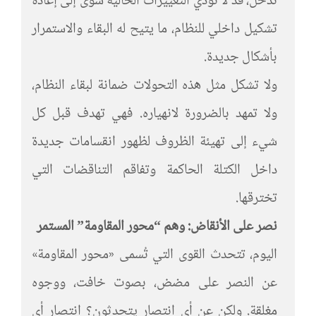
تدخل، قد لا تؤدي التغييرات الحالية سوى إلى إعادة
تشكيل داخلي للنظام، ما يتيح له البقاء والاستمرار
بأشكال جديدة.
ولا تشكل مثل هذه التحولات ضمانة لبقاء النظام،
ولا تمهد بالضرورة لانهياره. فهي تهدف قبل كل
شيء إلى تهيئة الظروف لظهور انقسامات جديدة
داخل الكتلة الحاكمة وتفاقم التناقضات التي
تخترقها.
نصر على الأنقاض: وهم “محور المقاومة” المستمر
اليوم، تتحدث القوى التي تُسمى «محور المقاومة»
عن النصر على مضض، بصوت خافت، ووجوه
مغلقة. ولكن عن أي انتصار يتحدثون؟ انتصار أي