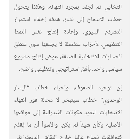
انتخابي ثم تُجمّد بمجرد انتهائه. وهكذا يتحول
خطاب الاندماج إلى نشاز، هدفه إخفاء استمرار
التشرذم البنيوي، وإعادة إنتاج نفس النمط
التنظيمي، لأحزاب منفصلة لا يجمعها سوى منطق
الحسابات الانتخابية الضيقة، عوض إنتاج مشروع
سياسي واحد، بأفق استراتيجي وتنظيمي واضح.
إن توحيد الصفوف، وإحياء خطاب “اليسار
الوحدوي” خطاب سيتبخر لا محالة فور انتهاء
الانتخابات، لتعود مكونات الفيدرالية إلى مواقعها
الأصلية وكأن شيئاً لم يكن. والأسوأ أن ما يُقدَّم
كتوافقات يُصاغ غالبا خارج النقاش الديمقراطي