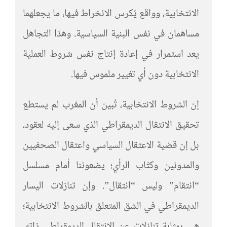
الانتخابية، وواقع يُكرس الانخراط فيها، ما يجعلهما
مساهمان في نفس البنية السياسية. وهذا التجاهل
يعد استمرار في إعادة إنتاج نفس شروط العملية
الانتخابية دون أي تغيير ملموس فيها.
إن الشروط الانتخابية، تُبين أن المغرب لم يستطع
تحقيق الانتقال الديمقراطي الذي سعى إليه لعقود،
بل إن قضية الاعتقال السياسي واعتقال الصحفيين
والمدونين وكتّاب الرأي؛ يضعوننا أمام مسلسل
“انتقام” وليس “انتقال”. وإن تنازلات اليسار
الديمقراطي في الشق المتعلق بالشروط الانتخابية؛