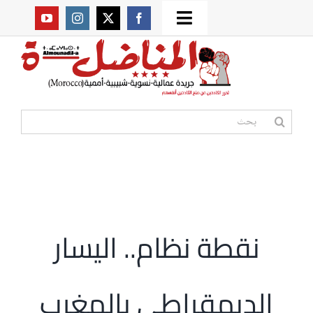
Ski
Toggle
t
من نحن؟
Navigation
conten
موقعنا القديم
البحث
عن:
مواقع صديقة
أممية
نقطة نظام.. اليسار
مقالات
الديمقراطي بالمغرب
المكتبة