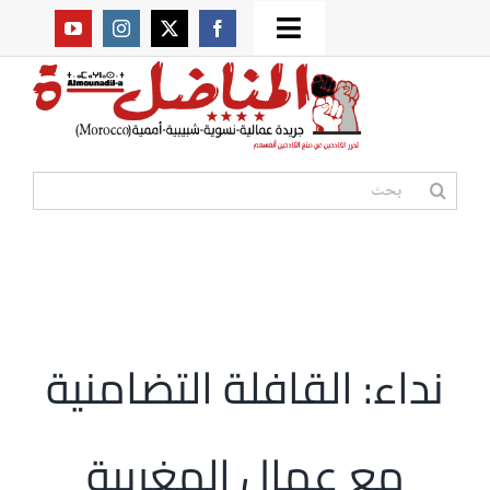
Ski
Toggle
t
من نحن؟
Navigation
conten
موقعنا القديم
البحث
عن:
مواقع صديقة
أممية
نداء: القافلة التضامنية
مقالات
مع عمال المغربية
المكتبة