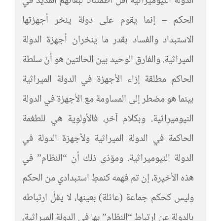
الدولة النيوميراثية أقل اطمئنانًا لبقائهم المديد في
الحكم – إنما يقوم على دولة ينخر أجهزتها
الاستبداد والفساد بقدر ما ينخران أجهزة الدولة
الميراثية. والفارق الوحيد بين الحالتين هو أنّ سلطة
الحاكم مطلقة إزاء الأجهزة في الدولة الميراثية
بينما هو مضطر إلى المساومة مع الأجهزة في الدولة
النيوميراثية. وبكلام آخر، فالأولوية هي للطغمة
الحاكمة في الدولة الميراثية ولأجهزة الدولة في
الدولة النيوميراثية. ومؤدّى ذلك أن “النظام” في
هذه الأخيرة، إن تم فهمه كنمطٍ استبدادي من الحكم
وليس كحكم جماعة (عائلة) بعينها، لا يقلّ ارتباطه
بالدولة عن ارتباط “النظام” بها في الدولة الميراثية،