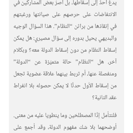
يدعُ أحدٌ إلى إسقاطها، بل أصرّ بعض المشاركين في
الانتفاضات على حرصهم على صيانتها ورغبتهم
في إنقاذها من براثن “النظام”. هذا السؤال الوجيه
والبديهي يحيل بدوره إلى سؤال مصيري: هل يمكن
إسقاط النظام من دون إسقاط الدولة معه؟ وبكلام
آخر، هل “النظام” حالة متميّزة عن “الدولة”
ومنفصلة عنها، أم تربط بينهما علاقة عضوية تجعل
من إسقاط الأول حدثًا لا يمكن حصوله بلا انفراط
عقد الثانية؟
فلنتأمل إذًا المصطلحَين وما ينطويا عليه من معنى.
أوضحهما بلا شك مفهوم الدولة، وقد أجمع على