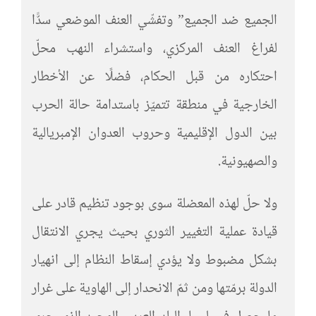
الجميع ضد الجميع” وتفشّي العنف الموضعي سدًّا
لفراغ العنف المركزي، واستشراء النهب محلّ
احتكاره من قبل الحكام، فضلًا عن الأخطار
الخارجية في منطقة تتميّز باستدامة حالة الحرب
بين الدول الإقليمية وحروب العدوان الإمبريالية
والصهيونية.
ولا حلّ لهذه المعضلة سوى بوجود تنظيم قادر على
قيادة عملية التغيير الثوري بحيث يجري الانتقال
بشكل مضبوط ولا يؤدي إسقاط النظام إلى انهيار
الدولة برمّتها ومن ثمّ الانحدار إلى الهاوية على غرار