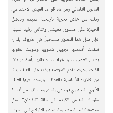
القانون التلقائي ومراعاة قواعد العيش الاجتماعي،
وذلك من خلال تجربة تاريخية مديدة وبفضل
الحيازة على مستوى معيشي وثقافي رفيع نسبيًا،
فإن مثل هذا التصوّر مستحيلٌ في ظروف بلدان
تعمّدت أنظمتها تجهيل شعوبها وتلويث عقولها
بشتى العصبيات والخرافات، وحقنها بأشدّ درجات
الكبت بحيث يقوم المجتمع برمّته على العنف بدءًا
من خلاياه الأساسية (العوائل، ويسود فيها العنف
الأبوي والجندري) وحتى رأسه، وحرمانها من أبسط
مقوّمات العيش الكريم. إنّ حالة “الفلتان” بمثل
مجتمعاتنا حالة مشحونة بخطر الانزلاق إلى “حرب