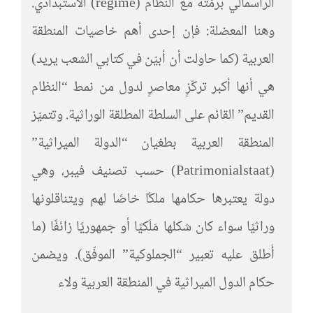
الرأسمالي برمّته مع النظام (regime) الاستبدادي.
وهنا المعضلة: فإن إحدى أهم خاصيات المنطقة
العربية (كما حاولت أن أبيّن في كتابي الشعب يريد)
هي أنها أكبر تركّزٍ معاصرٍ لدول من نمط “النظام
القديم” القائم على السلطة المطلقة الوراثية. وتتميّز
المنطقة العربية بطغيان “الدولة الميراثية”
(Patrimonialstaat) حسب تصنيف فيبر، وهي
دولة يعتبرها حكامها ملكًا خاصًا لهم ويتناقلونها
وراثيًا سواء كان شكلها مَلَكيًا أو جمهوريًا زائفًا (ما
أُطلق عليه تعبير “الجملوكية” الموفّق). ويضمن
حكام الدول الميراثية في المنطقة العربية ولاء