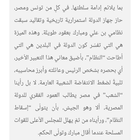
بما يلائم إدامة سلطتها. في كلٍ من تونس ومصر،
حاز جهاز الدولة استمرارية تاريخية وتقاليد سبقت
نظامي بن علي ومبارك بعقود طويلة. وهذه الميزة
هي التي تفسّر كون الدولة في البلدين هي التي
أطاحت “النظام”، بأضيق معاني هذا التعبير الأخير،
أي بحصره بشخص الرئيس وعائلته وأبرز محاسيبه،
تلبيةً لضغط الانتفاضة الشعبية العارمة. لا بل رأينا
“الشعب” في مصر يطالب العمود الفقري للدولة
المصرية، ألا وهو الجيش، بأن يتولّى “إسقاط
النظام”، ورأيناه من ثمّ يهلل للمجلس الأعلى للقوات
المسلحة عندما أقال مبارك وتولّى الحكم.