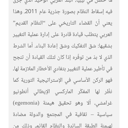
ما حصل في ليبيا، البلد العربي الوحيد الذي جرى
فيه إسقاط النظام بصورة جذرية عام 2011. وهذا
يعني أنّ القضاء التاريخي على “النظام القديم”
العربي يتطلب قيادة قادرة على إدارة عملية التغيير
بشقيها: شق التفكيك وشق إعادة البناء. أما الشرط
الذي لا بدّ من توفّره إذا كان لتلك القيادة أن تنجح
في تأطير عملية التغيير بتفادي الأخطار الملازمة لها،
فهو الركن الأساسي في الإستراتيجية الثورية كما
نظّر لها المفكّر الماركسي الإيطالي أنطونيو
غرامشي، ألا وهو تحقيق هيمنة (egemonia)
سياسية – ثقافية في المجتمع والدولة مضادة
لهيمنة الطبقة السائدة والنظام القائم، وذلك من