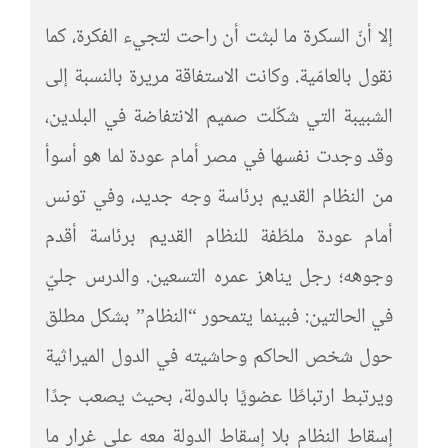
إلا أنّ السكرة ما لبثت أن راحت لتجيء الفكرة، كما
نقول بالعامّية. وكانت الاستفاقة مريرة بالنسبة إلى
الشبيبة التي شكّلت صميم الانتفاضة في البلدين،
وقد وجدت نفسها في مصر أمام عودة لما هو أسوأ
من النظام القديم برئاسة وجه جديد، وفي تونس
أمام عودة ملطّفة للنظام القديم برئاسة أقدم
وجوهه؛ رجل يناهز عمره التسعين. والدرس جليّ
في الحالتين: فبينما يتمحور “النظام” بشكل مطلق
حول شخص الحاكم وحاشيته في الدول الميراثية
ويرتبط ارتباطًا عضويًا بالدولة، بحيث يصعب جدًا
إسقاط النظام بلا إسقاط الدولة معه على غرار ما