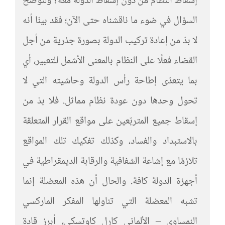
إسقاط النظام من دون إسقاط الدولة معه؟ ولنوضّح
السؤال في ضوء ما ناقشناه حتى الآن؛ فقد بينّا أنه
لا بدّ من إعادة تركيب الدولة بصورة جذرية من أجل
القضاء فعلًا على النظام بالمعنى الأشمل للتعبير، أي
بما يتعدّى إطاحة رأس الدولة وحاشيته التي لا
تحول وحدها دون عودة نظام مماثل. فلا بدّ من
إسقاط جميع المتربّعين على مواقع القرار المتعلقة
بالاستبداد والفساد، وكذلك تفكيك تلك المواقع
تلازمًا مع إشاعة الشفافية والرقابة الديمقراطية في
أجهزة الدولة كافة. والحال أن هذه المعضلة إنما
تشبه المعضلة التي تناولها المفكر الماركسي
النمساوي – الألماني كارل كاوتسكي، أبرز قادة