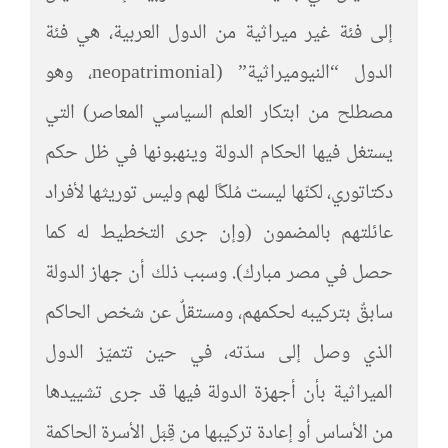
إلى فئة غير ميراثية من الدول العربية، هي فئة
الدول “النيوميراثية” (neopatrimonial، وهو
مصطلح من ابتكار العلم السياسي المعاصر) التي
يستغل فيها الحكام الدولة وينهبونها في ظل حكم
دكتاتوري، لكنّها ليست مُلكًا لهم وليس توريثها لأفراد
عائلتهم بالمضمون (وإن جرى التخطيط له كما
حصل في مصر مبارك). وسبب ذلك أن جهاز الدولة
سابقٌ بتركيبه لحكمهم، ومستقلٌ عن شخص الحاكم
الذي وصل إلى سدّته، في حين تتميّز الدول
الميراثية بأن أجهزة الدولة فيها قد جرى تشييدها
من الأساس أو إعادة تركيبها من قِبَل الأسرة الحاكمة