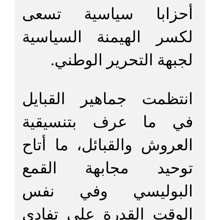
أحزابا سياسية تسعى
لكسر الهيمنة السياسية
لجبهة التحرير الوطني.
انتظمت جماهير القبايل
في ما عرف بتنسيقية
العروش والقبائل، ما أتاح
توحيد مجابهة القمع
البوليسي وفي نفس
الوقت القدرة على تفادي