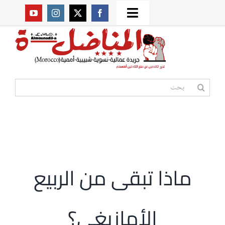
Ski
Toggle
t
من نحن؟
Navigation
conten
موقعنا القديم
البحث
عن:
مواقع صديقة
أممية
ماذا تبقى من الربيع
مقالات
الأمازيغي؟
المكتبة