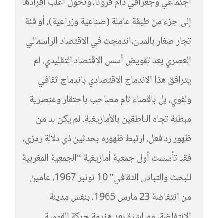
اجتماعي وجغرافي دام قرونا، وتحول أغلب أفرادها
إلى جزء من طبقة عاملة (صناعية وزراعية)، أو فئة
تجار صغار بالمدن،اندمجت في الاقتصاد الرأسمالي
العصري بعد تقويض أسس الاقتصاد التقليدي. لم
يترافق هذا الاندماج الاقتصادي باندماج ثقافي
ولغوي، بل بإقصاء تام مصاحب باحتقار وعنصرية
مبطنة تجاه الناطقين بالأمازيغية. لم يكن بد من
ظهور رد فعل. ارتبط ظهوره بحدثين ذي دلالة رمزي،
فقد تأسست أول جمعية أمازيغية “الجمعية المغربية
للبحث والتبادل الثقافي” 10 نونبر 1967، عامين
من انتفاضة 23 مارس 1965، بنفس مدينة
الانتفاضة، ومباشرة بعد هزيمة حركة القومية