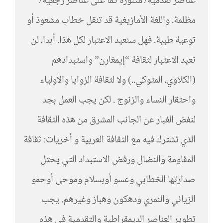
عناصر تقدمية/ متنورة كما على عناصر رجعية/
مظلمة. واللغة الأمازيغية قد تنقل خطاب مشعوذ أو
توعية طبية. فهل سنعيد الاعتبار لكل هذا. أبدا، لن
نعيد الاعتبار لثقافة “إيمغارن” واستبدادهم
(الكلاوي، المتوكي..) ولا لثقافة الزوايا والأولياء
واحتقار النساء والزنوج . لكن يجب العمل بجد
لنفض الغبار عن الجانب المشرق من هذه الثقافة
الذي تشترك فيه مع الثقافة العربية و أخريات: ثقافة
المقاومة والنضال ورفض الاستبداد التي يحتل
صدارتها الخطابي وعسو أوبسلام وموحى أوحمو
الزياني والنمري ودهكون وهباز وغيرهم. يجب
تطوير العناصر الديمقراطية والتقدمية في هذه