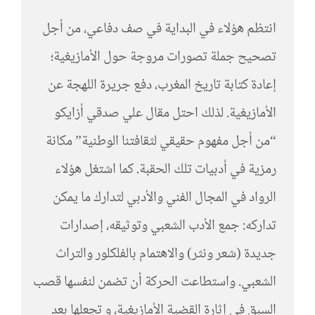
انتظم هؤلاء في البداية في صف دفاعي، من أجل
تصحيح جملة تصورات مروجة حول الأمازيغية؛
إعادة كتابة تاريخ المغرب، دفع جريرة اللهجة عن
الأمازيغية. لذلك احتل مقال علي صدقي أزايكو
“من أجل مفهوم حقيقي لثقافتنا الوطنية” مكانة
رمزية في أدبيات تلك الحقبة. كما اشتغل هؤلاء
الرواد في المجال الفني والأدبي لتدارك ما يمكن
تداركه: جمع الأدب الشعبي وتوثيقه، إصدارات
جديدة (شعر ونثر) والاهتمام بالفلكلور والتراث
الشعبي. واستطاعت الحركة أن تضمن لنفسها قصب
السبق في إثارة القضية الأمازيغية، و تجعلها بعد