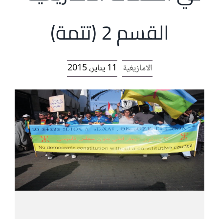
الرئيسية
القسم 2 (تتمة)
افتتاحية موقع المناضل-ة
الامازيغية
11 يناير، 2015
روابط