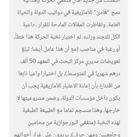
انتعشت من جديد آمال مثقفي الحركة بإمكانية
دمج “هادئ” للأمازيغية في دواليب الدولة والحياة
العامة. وتقاطرت المقالات المادحة للقرار ، داعية
الكل للتجند وراءه. لم اختيار نخبة الحركة هذا خطأ،
أو رغبة في مناصب (مع أن هذا عامل أيضا: تبلغ
تعويضات مديري مركز البحث في المعهد 50 ألف
درهم شهريا في المتوسط)، بل اختيارا واعيا نابعا
من اقتناع بأن إعادة الاعتبار للأمازيغية يجب أن
يكون داخل مؤسسات الدولة، وضمن مشروعيتها لا
خارجها. وهذا منسجم تماما مع الطبيعة الطبقية
لهذه النخبة (مثقفي البورجوازية من محامين
وجامعيين ومهن حرة..)، يريدون على غرار أخوانهم