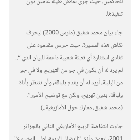
للحاكمين، حيث جرى تماطل طيلة عامين دون
تنفيذها.
جاء بيان محمد شفيق (مارس 2000) ليحرف
نقاش هذه المسيرة، حيث حرص مقدموه على
تفادي استثارة أي تعبئة شعبية داعمة للبيان الذي “..
لم يرد له أن يكون في جو من التهريج ولا في جو
من البلبلة، أريد له أن يقدم بلباقة، وأن ننتظر بأناة
ولباقة. بدون تهريج، ولكن مع توضيح الأمور”.
(محمد شفيق، معارك حول الأمازيغية..).
جاءت انتفاضة الربيع الأمازيغي الثاني بالجزائر
2001، لتعمق مأزق “النضال الديمقراطي المشروع”