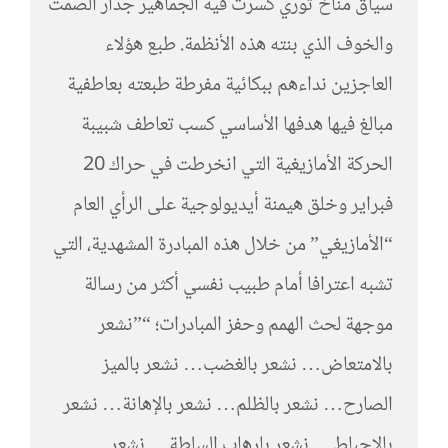
سياق مناخ ثوري كسرت فيه الجماهير جدار الصمت
والخوف الذي بنته هذه الأنظمة. طبع هؤلاء
العاجزين نداءهم ببكائية مفرطة طبعته بعاطفية
مبالغ فيها هدفها الأساسي كسب تعاطف شبيبة
الحركة الأمازيغية التي انخرطت في حراك 20
فبراير وخلق هيمنة أيديولوجية على الرأي العام
“الأمازيغي” من خلال هذه المبادرة المشهدية، التي
تشبه اعترافا أمام طبيب نفسي أكثر من رسالة
موجهة لحث الهمم وحفز المبادرات؛ “”نشعر
بالامتعاض… نشعر بالغضب… نشعر بالميز
الصارح… نشعر بالظلم… نشعر بالإهانة… نشعر
بالإحباط… نشعر بإرهاب السلطة… نشعر