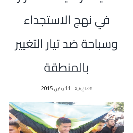
الرئيسية
في نهج الاستجداء
افتتاحية موقع المناضل-ة
وسباحة ضد تيار التغيير
روابط
بالمنطقة
الامازيغية
11 يناير، 2015