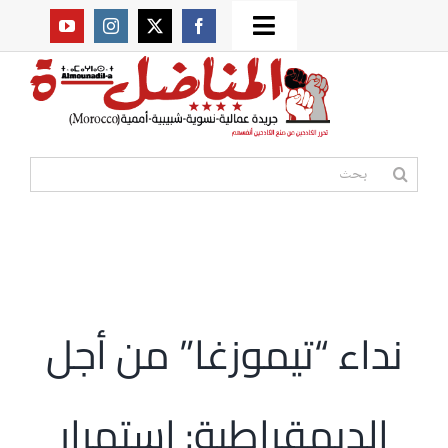
Ski
Toggle
t
من نحن؟
Navigation
conten
موقعنا القديم
البحث
عن:
مواقع صديقة
أممية
نداء “تيموزغا” من أجل
مقالات
الديمقراطية: استمرار
المكتبة