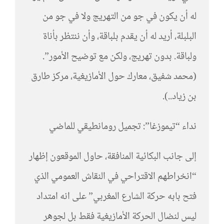
له أن يكون في جو من التهريج ولا في جو من
البلبلة، أريد له أن يقدم بلباقة، وأن ننتظر بأناة
ولباقة. بدون تهريج، ولكن مع توضيح الأمور”.
(محمد شفيق، معارك حول الأمازيغية، مركز طارق
بن زياد..).
نداء “تيموزغا”: تجميل رومانطيقي للماضي
إلى جانب البكائية المنافقة، حاول الموقعون إظهار
“انخراطهم الاقتراحي في النقاش العمومي الذي
فتح بابه حركة الشارع المغربي” على انه امتداد
ليس لنضال الحركة الأمازيغية فقط بل لجوهر