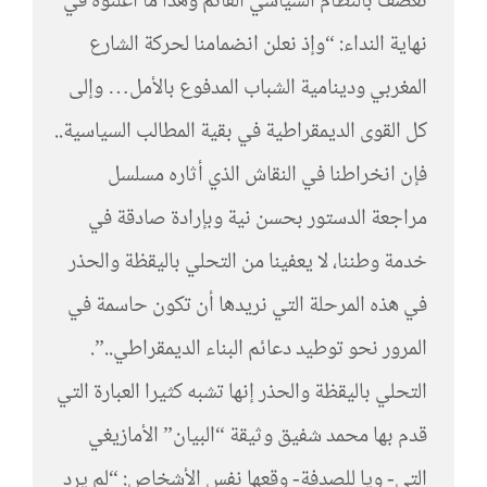
تعصف بالنظام السياسي القائم وهذا ما أعلنوه في
نهاية النداء: “وإذ نعلن انضمامنا لحركة الشارع
المغربي ودينامية الشباب المدفوع بالأمل… وإلى
كل القوى الديمقراطية في بقية المطالب السياسية..
فإن انخراطنا في النقاش الذي أثاره مسلسل
مراجعة الدستور بحسن نية وبإرادة صادقة في
خدمة وطننا، لا يعفينا من التحلي باليقظة والحذر
في هذه المرحلة التي نريدها أن تكون حاسمة في
المرور نحو توطيد دعائم البناء الديمقراطي..”.
التحلي باليقظة والحذر إنها تشبه كثيرا العبارة التي
قدم بها محمد شفيق وثيقة “البيان” الأمازيغي
التي- ويا للصدفة- وقعها نفس الأشخاص: “لم يرد