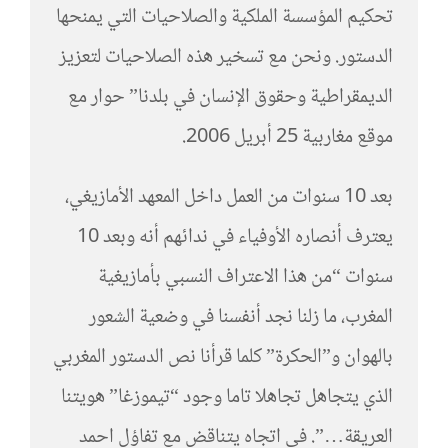
تحكيم المؤسسة الملكية والصلاحيات التي يمنحها
الدستور. ونحن مع تسخير هذه الصلاحيات لتعزيز
الديمقراطية وحقوق الإنسان في بلدنا” حوار مع
موقع مغاربية 25 أبريل 2006.
بعد 10 سنوات من العمل داخل المعهد الأمازيغي،
يعترف أنصاره الأوفياء في ندائهم أنه وبعد 10
سنوات “من هذا الاعتراف النسبي بأمازيغية
المغرب، ما زلنا نجد أنفسنا في وضعية الشعور
بالهوان و”الحكرة” كلما قرأنا نص الدستور المغربي
الذي يتجاهل تجاهلا تاما وجود “تيموزغا” هويتنا
العريقة…”. في اتجاه يتناقض مع تفاؤل احمد