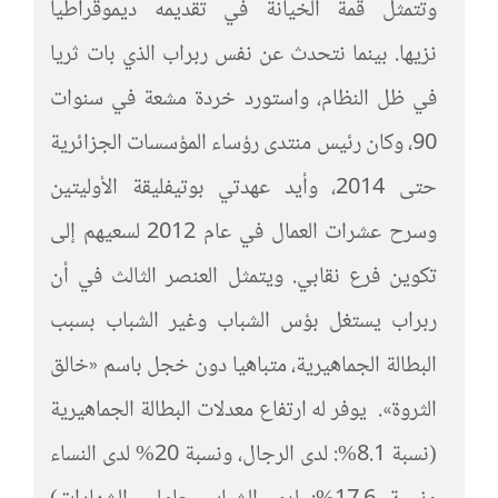
وتتمثل قمة الخيانة في تقديمه ديموقراطيا
نزيها. بينما نتحدث عن نفس ربراب الذي بات ثريا
في ظل النظام، واستورد خردة مشعة في سنوات
90، وكان رئيس منتدى رؤساء المؤسسات الجزائرية
حتى 2014، وأيد عهدتي بوتيفليقة الأوليتين
وسرح عشرات العمال في عام 2012 لسعيهم إلى
تكوين فرع نقابي. ويتمثل العنصر الثالث في أن
ربراب يستغل بؤس الشباب وغير الشباب بسبب
البطالة الجماهيرية، متباهيا دون خجل باسم «خالق
الثروة». يوفر له ارتفاع معدلات البطالة الجماهيرية
(نسبة 8.1%: لدى الرجال، ونسبة 20% لدى النساء