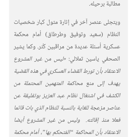
مطالبة برحيله.
ويتجلى عنصر آخر في إثارة مثول كبار شخصيات
النظام (سعيد وتوفيق وطرطاق) أمام محكمة
عسكرية أسئلة عديدة من مراقبين كُثر. وكما يشير
الصحفي ياسين تملالي:
«
ليس من غير
المشروع
الاعتقاد
بأن تورط القضاء العسكري في هذه القضية
يهدف إلى منع محاكمة المتهمين المحتملة من
الكشف في اشتغال نظام عبد العزيز بوتفليقة عن
عناصر مزعجة للغاية بالنسبة للنظام الذي بات قائما
فعلا منذ إقالته.
وليس من غير المشروع أيضا
الاعتقاد بأن المحاكمة “المُتحكم بها”، أمام محكمة