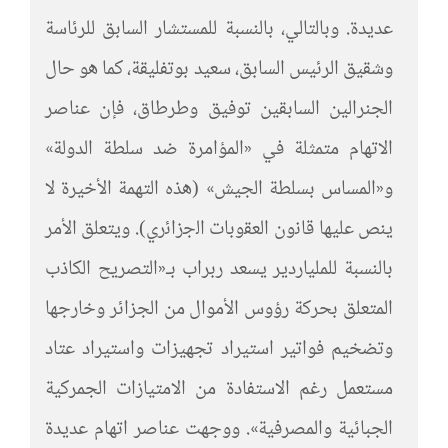
عديدة. وبالتالي، بالنسبة للمستشار السابق للرئاسة
وشقيق الرئيس السابق، سعيد بوتفليقة، كما هو حال
الجنرالين السابقين توفيق وطرطاق، فإن عناصر
الاتهام متمثلة في «المؤامرة ضد سلطة الدولة»
و«المساس بسلطة الجيش» (هذه التهمة الأخيرة لا
ينص عليها ﻗﺎﻧون اﻟﻌﻘوﺑﺎت اﻟﺟزاﺋري). ويتعلق الأمر
بالنسبة للملياردير يسعد ربراب بـ«التصريح الكاذب
المتعلق بحركة رؤوس الأموال من الجزائر وخارجها
وتضخيم فواتير استيراد تجهيزات واستيراد عتاد
مستعمل رغم الاستفادة من الامتيازات الجمركية
الجبائية والمصرفية». ووجهت عناصر اتهام عديدة