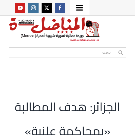
Ski
Toggle
t
من نحن؟
Navigation
conten
موقعنا القديم
البحث
عن:
مواقع صديقة
أممية
الجزائر: هدف المطالبة
مقالات
«بمحاكمة علنية»
المكتبة