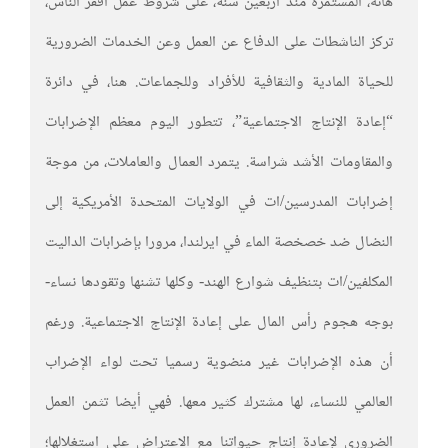
هاته، المستمرة منذ أربعين سنة، على شروط عمل أفقر الناس،
تركز الناشطات على الدفاع عن العمل وعن الخدمات الضرورية
للحياة المادية والثقافية للأفراد وللجماعات. هنا، في دائرة
“إعادة الإنتاج الاجتماعية”، تتطور اليوم معظم الإضرابات
والمقاومات الأشد شراسة. يتمرد العمال والعاملات، من موجة
إضرابات المدرسين/ات في الولايات المتحدة الأمريكية إلى
النضال ضد خصخصة الماء في ايرلندا، مرورا بإضرابات الداليت
المكلفين/ات بتنظيف شوارع الهند- وكلها تشنها وتقودها نساء-
بوجه هجوم رأس المال على إعادة الإنتاج الاجتماعية. ورغم
أن هذه الإضرابات غير منضوية رسميا تحت لواء الإضراب
العالمي للنساء، لها مشترك كثير معها. فهي أيضا تثمن العمل
الضروري لإعادة إنتاج حيواتنا مع الاعتراض على استغلالها؛