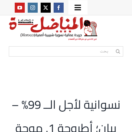
Ski
Toggle
t
من نحن؟
Navigation
conten
موقعنا القديم
البحث
عن:
مواقع صديقة
أممية
نسوانية لأجل الــ 99% –
مقالات
بيان؛ أطروحة 1. موجة
المكتبة