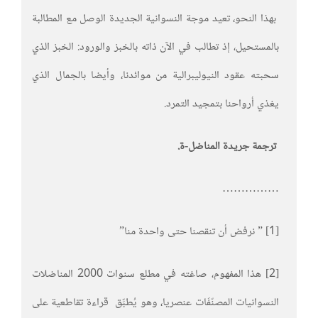
بهذا النحو، تعيد موجة النسوانية الجديدة الوصل مع المطالبة
بالمستحيل، إذ تطالب في الآن ذاته بالخبز والورود: الخبز الذي
سحبته عقود النيوليبرالية من موائدنا، وأيضا بالجمال الذي
يغذي أرواحنا بتمجيد التمرد.
ترجمة جريدة المناضل-ة.
……………
[1] ” نرفض أن تنقصنا حتى واحدة منا”
[2] هذا المفهوم، صاغته في مطلع سنوات 2000 المناضلات
النسوانيات المصنّفَات عنصريا، وهو يُطبِّق قراءة تقاطعية على