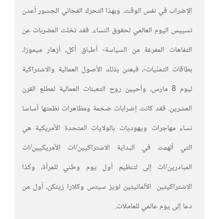
الإضراب في نفس الوقت. وبهذا التحرك الفجائي الجسور أعدن
تسييس اليوم العالمي لحقوق النساء. فقد تخلت المضربات عن
التفاهات المفرغة من السياسة- أطباق أكل، أزهار ميموزا،
بطاقات التمنّيات-، فبعثن بذلك الأصول العمالية والاشتراكية
ليوم 8 مارس، وأحيين روح التعبئات العمالية لمطلع القرن
العشرين. فقد كانت إضرابات ضخمة ومظاهرات نظمتها أساسا
نساء مهاجرات ويهوديات بالولايات المتحدة الأمريكية هي
التي ألهمت في البداية الاشتراكيين/ات الأمريكيين/ات
المبادرين/ات إلى لتنظيم أول يوم وطني للمرأة، وكذا
الاشتراكيتين الألمانيتين لويز سيتس وكلارا زيتكن، أول من
دعا إلى يوم عالمي للعاملات.