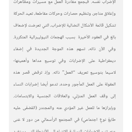
الإضراب نفسه. فبجمع مغادرة العمل مع مسيرات ومظاهرات
وإغلاق متاجر، وتنظيم حصارات وحركات مقاطعة، تعيد الحركة
تشكيل قائمة الأشكال النضالية للإضراب، التي تعرضت لإضعاف
بالغ في العقود الأخيرة بسبب الهجمات النيوليبرالية المتكررة.
وفي الآن ذاته، تسهم هذه الموجة الجديدة في إضفاء
ديمقراطية على الإضرابات وفي توسيع مداها وأهميتها-
لاسيما بتوسيع تعريف “العمل” ذاته. وإذ ترفض قصر هذه
المقولة على العمل المأجور وحده، تدعو أيضا إضرابات النساء
إلى وقف العمل المنزلي، والعلاقات الجنسية والابتسامات.
وبإبرازها ما للعمل غير المؤدي عنه والمجندر (المُضفَى عليه
طابعُ نوعٍ اجتماعي) في المجتمع الرأسمالي من دور لا غنى
عنه، تثير الإضرابات النسائية الانتباه إلى الأنشطة التي يستفيد