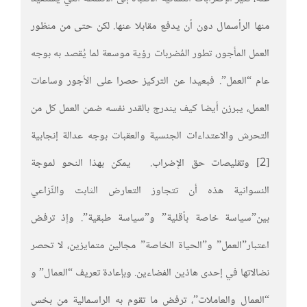
منها الرأسمال دون أن يدفع مقابلا عنها. لكن حتى من منظور
العمل المأجور، تطور المُضربات رؤية موسعة لما يُقصد به بوجه
عام “العمل”. فبعيدا عن التركيز حصرا على الأجور وساعات
العمل، يبرزن أيضا كيف يندرج بالقدر نفسه ضمن العمل كل من
التحرش والاعتداءات الجنسية والعقبات بوجه عدالة إنجابية
[2] وتقليصات حق الإضراب. يمكن بهذا النحو لموجة
النسوانية هذه أن تتجاوز التعارض الثابت والنِّزاعي
بين”سياسة خاصة بأقلية” و”سياسة طبقية”. وإذ ترفض
اعتبار”العمل” و”الحياة الخاصة” مجالين متمايزين، لا تحصر
نضالاتها في إحدى هاذين الفضاءين. وبإعادة تعريف “العمال” و
“العمال والعاملات”، ترفض ما تقوم به الراسمالية من بخس