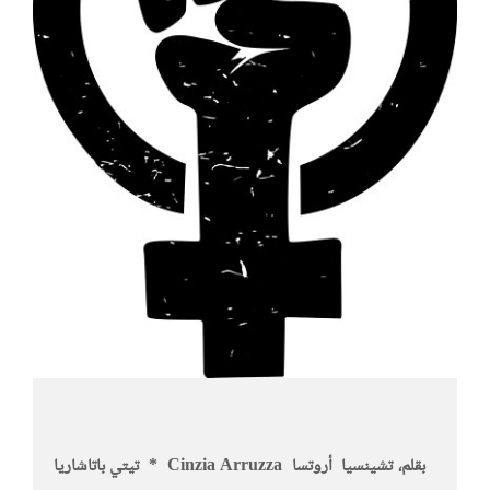
بقلم، تشينسيا أروتسا
Cinzia Arruzza *
تيتي باتاشاريا