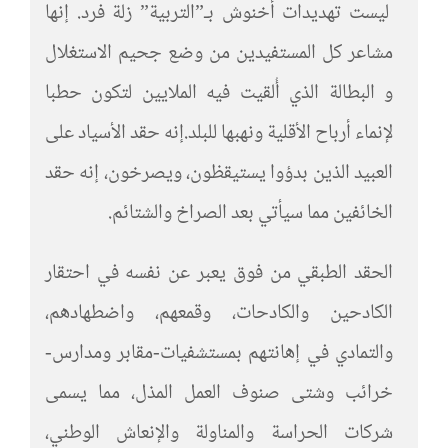
ليست تهديدات أخنوش بـ”التربية” زلة فرد. إنها
مشاعر كل المستفيدين من وضع جحيم الاستغلال
و البطالة الذي أُلقيت فيه الملايين لتكون حطبا
لإنماء أرباح الأقلية ونهبها للبلد.إنه حقد الأسياد على
العبيد الذين بدؤوا يستيقظون، ويصرخون، إنه حقد
الخائفين مما سيأتي بعد الصراخ والشتائم.
الحقد الطبقي من فوق يعبر عن نفسه في احتقار
الكادحين والكادحات، وقمعهم، واضطهادهم،
والتمادي في إهانتهم بمستشفيات-مقابر ومدارس-
خرائب وشتى صنوف العمل المذل، مما يسمى
شركات الحراسة والمناولة والإنعاش الوطني،