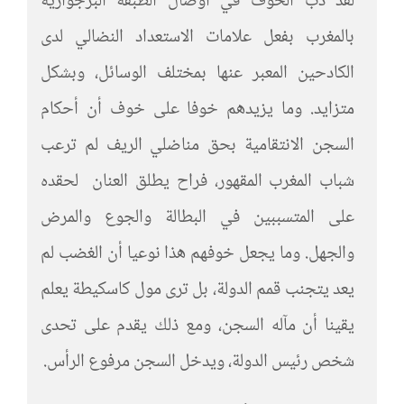
لقد دب الخوف في أوصال الطبقة البرجوازية
بالمغرب بفعل علامات الاستعداد النضالي لدى
الكادحين المعبر عنها بمختلف الوسائل، وبشكل
متزايد. وما يزيدهم خوفا على خوف أن أحكام
السجن الانتقامية بحق مناضلي الريف لم ترعب
شباب المغرب المقهور، فراح يطلق العنان لحقده
على المتسببين في البطالة والجوع والمرض
والجهل. وما يجعل خوفهم هذا نوعيا أن الغضب لم
يعد يتجنب قمم الدولة، بل ترى مول كاسكيطة يعلم
يقينا أن مآله السجن، ومع ذلك يقدم على تحدى
شخص رئيس الدولة، ويدخل السجن مرفوع الرأس.