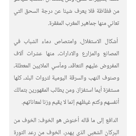
من فظاظة فلا يعرف شيئا عن درجة السحق التي
تعاني منها جماهير المغرب المفقرة.
أشكال الاستغلال، وامتصاص دماء الشباب في
المصانع والمزارع والادارات، منها عشرات آلاف
المفروض عليهم التعاقد، ومآسي الملايين المعطلة،
وصنوف النهب والسرقة اليومية لثروات البلد، كلها
مستفزة أيما استفزاز. ومن يطالب المقهورين بتمالك
أنفسهم وكتم غيظهم إنما لا يقيم وزنا لمعاناتهم.
الدافع إلى ما قاله أخنوش هو الخوف: الخوف من
البركان الشعبي الذي يهدر، الخوف من رعد الثورة