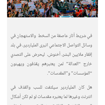
في شريط أثار عاصفة من السخط والاستهجان في
وسائل التواصل الاجتماعي انبرى الملياردير، في بلد
إفقار ملايين البشر، أخنوش، ليحرض على التصدي
خارج “العدالة” لمن يعتبرهم يقذفون ويهينون
“المؤسسات” و”المقدسات”.
هل كان الملياردير سيلتفت للسب والقذف في
انترنت وغيرها لما يعتبره مقدسات لو لم تكن أشكال