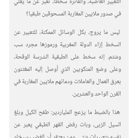
التعبير الغاضبة، والفائرة سخطا، تعبر عن ما يغلي
في صدور ملايين المغاربة المسحوقين طبقيا؟
ليس ما يروج، بكل الوسائل الممكنة، للتعبير عن
السخط إزاء الدولة المغربية ورموزها مجرد سب
وشتم. إنه سخط على الطبقية الشرسة الوقحة،
وعلى وضع المنكوبين الذي أوصل إليه المغتنون
بعرق العمال والعاملات ودمائهم ملايين المغاربة في
القرن الواحد والعشرين.
هذا بالضبط ما يزعج الملياردير: طفح الكيل وبلغ
السيل الزبى، وبات رفض القهر الطبقي يعبر عن
نفسه بتعبيرات شتى. ومن يعتقد أن الغضب سيخلو