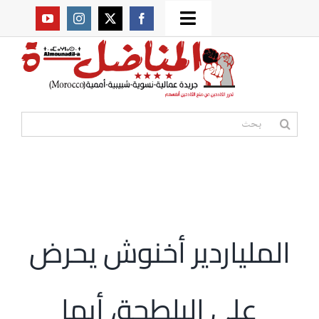
Ski
Toggle
t
من نحن؟
Navigation
conten
موقعنا القديم
البحث
عن:
مواقع صديقة
أممية
الملياردير أخنوش يحرض
مقالات
على البلطجة، أيها
المكتبة