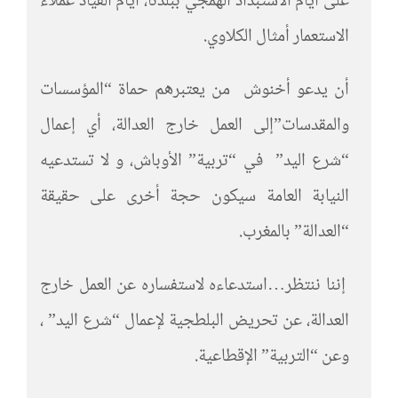
على أيام الاستبداد الهمجي ببلدنا، أيام القياد عملاء
الاستعمار أمثال الكلاوي.
أن يدعو أخنوش من يعتبرهم حماة “المؤسسات
والمقدسات”إلى العمل خارج العدالة، أي إعمال
“شرع اليد” في “تربية” الأوباش، و لا تستدعيه
النيابة العامة سيكون حجة أخرى على حقيقة
“العدالة” بالمغرب.
إننا ننتظر…استدعاءه لاستفساره عن العمل خارج
العدالة، عن تحريض البلطجية لإعمال “شرع اليد” ،
وعن “التربية” الإقطاعية.