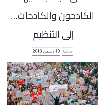
الرئيسية
الكادحون والكادحات…
افتتاحية موقع المناضل-ة
إلى التنظيم
روابط
سياسة
10 ديسمبر، 2019