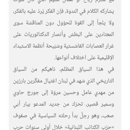
مع مكرم رباح أو لقمان سليم الذي كان سوف
يشاركه الكلام في الندوة، فإن الفكر يُردّ عليه بالفكر،
ولا يلجأ إلى القوة للحؤول دون المناقشة سوى
المعتادين على البطش وأنصار الدكتاتوريات على
غرار العصابات الفاشستية وشبّيحة أنظمة الاستبداد
الإقليمية على اختلاف أنواعها.
في هذا السياق المظلم، ناهيكم من السياق
التاريخي الذي شهد في لبنان اغتيال مفكّرين بارزين
من مهدي عامل وحسين مروّة إلى جورج حاوي
وسمير قصير، تحرّك من جديد المدعو بيار أبي
صعب، وهو رجلٌ بدأ رحلته السياسية في صفوف
«حزب الكتائب اللبنانية» خلال أولى سنوات حرب