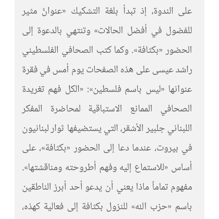
على الندوة، إذ تبدأ بلغة التشكيك «عنوانٌ مثير
للفضول في أفضل الحالات» وتنتهي بالدعوة إلى
الحضور «بكثافة». وكما كتب الصحافي الفلسطيني
راشد عيسى على هذه الصفحات يوم أمس في فقرة
عنوانها «ليس باسم فلسطين»: «الكل فهم تغريدة
الصحافي الممانع الاستباقية لمحاضرة المفكر
اللبناني جلبير الأشقر، التي يستضيفها ثوار لبنانيون
في بيروت، عندما دعا إلى الحضور «بكثافة»، على
أساس «للاستماع إليه وفهم أطروحته ومناقشتها».
مفهوم تماماً ماذا يعني أن يدعو أحد أبرز الناطقين
باسم «حزب الله» للنزول بكثافة إلى فعالية كهذه،