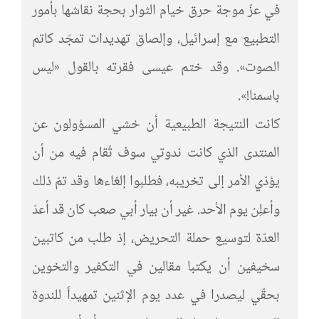
في عزّ موجة حرق خيام الثوار بحجة نقاشها بأمور
التطبيع مع إسرائيل، وإلصاق تهديدات تمجّد كاتم
الصوت». وقد ختم عيسى فقرته بالقول «ليس
باسمنا!».
كانت النتيجة الطبيعية أن خشي المسؤولون عن
المنتدى الذي كانت ندوتي سوف تُقام فيه من أن
يؤدّي الأمر إلى تخريبه، فطلبوا إلغاءها وقد تمّ ذلك
وأعلِن يوم الأحد. غير أن بيار أبي صعب كان قد أعدّ
العدّة لتوسيع حملة التحريض، إذ طلب من كاتبين
سخيفين أن يكتبا مقالين في التكفير والتخوين
بحقّي ليصدرا في عدد يوم الإثنين تمهيداً للندوة