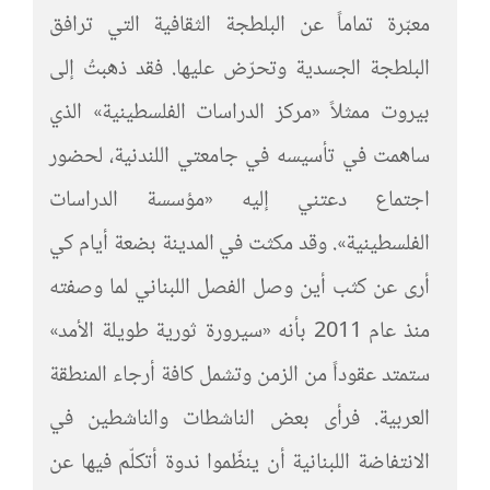
معبّرة تماماً عن البلطجة الثقافية التي ترافق
البلطجة الجسدية وتحرّض عليها. فقد ذهبتُ إلى
بيروت ممثلاً «مركز الدراسات الفلسطينية» الذي
ساهمت في تأسيسه في جامعتي اللندنية، لحضور
اجتماع دعتني إليه «مؤسسة الدراسات
الفلسطينية». وقد مكثت في المدينة بضعة أيام كي
أرى عن كثب أين وصل الفصل اللبناني لما وصفته
منذ عام 2011 بأنه «سيرورة ثورية طويلة الأمد»
ستمتد عقوداً من الزمن وتشمل كافة أرجاء المنطقة
العربية. فرأى بعض الناشطات والناشطين في
الانتفاضة اللبنانية أن ينظّموا ندوة أتكلّم فيها عن