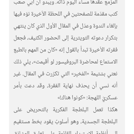
المزمع عقدها مساء اليوم ذاته. ويبدو أن أبي صعب
كتب مقدّمة للصفحتين في اللحظة الأخيرة نوّه فيها
بإلغاء الندوة وعدّل في المقال الأول الذي كان ينتهي
بتكرار دعوته التويترية إلى الحضور الكثيف، فجعل
فقرته الأخيرة تبدأ بالقول إنه «كان من المهم بالطبع
الاستماع لمحاضرة البروفيسور لو أقيمت»، يلي ذلك
نعتي بشتيمة «المُخبِر» التي تكرّرت في المقال. غير
أنه نسي أن يحذف نهاية الفقرة، وقد دعت بأمر
عسكريّ اللهجة: «كونوا هناك!»
هكذا تعمل البلطجة الفكرية بالتحريض على
البلطجة الجسدية، وهو أسلوبٌ يقود بخط مستقيم