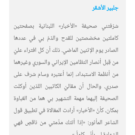
جلبير الأشقر
شرّفتني صحيفة «الأخبار» اللبنانية بصفحتين
كاملتين مخصّصتين للقدح والذمّ بي في عددها
الصادر يوم الإثنين الماضي. ذلك أن كل افتراء عليّ
من قِبَل أنصار النظامين الإيراني والسوري وغيرهما
من أنظمة الاستبداد، إنما أعتبره وسام شرف على
صدري. والحال أن مقاليّ الكاتبين اللذين أوكلت
الصحيفة إليهما مهمة التشهير بي هما من الغباوة
بمكان، كأنّ «الأخبار» أرادت المغالاة في تطبيق قول
الشاعر المأثور: «إذا أتتك مذّمتي من ناقصٍ فهي