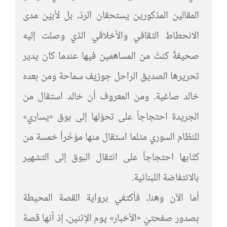
المقالين المذكورين يستحقان الردّ، بل لأبيّن مدى
الانحطاط الثقافي والأخلاقي الذي وصلت إليه
صحيفةٌ كنتُ من المساهمين فيها عندما كان يدير
تحريرها الصديق الراحل جوزيف سماحة ومن بعده
خالد صاغية. ومن المعروف أن خالد استقال من
الجريدة احتجاجاً على تحوّلها إلى بوق «يساري»
للنظام السوري مثلما استقال منها مؤخّراً خمسة من
كتّابها احتجاجاً على انتقال البوق إلى التشهير
بالانتفاضة اللبنانية.
أما الآن وهنا، فأكتفي برواية القصة المحيطة
بصدور صفحتيّ «الأخبار» يوم الإثنين، إذ أنها قصة