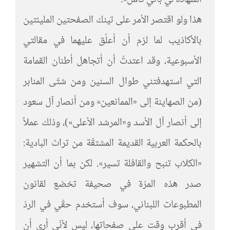
الشهادة لي بأنّي كاملُ».
هذا ولو اقتصر الأمر على تينك الصفحتين المليئتين
بالأكاذيب لما لزم أن أعلّق عليهما في مقالتي
الأسبوعية، وقد اعتدتُ أن أتجاهل أطنان القمامة
التي استهدفتني طوال السنين ومن شتّى المنابر
(من الصهاينة إلى «الممانعين» ومن أنصار آل سعود
إلى أنصار آل الأسد و«المرشد الأعلى»)، وذلك عملاً
بالحكمة العربية القديمة المشتقّة من تراث البادية:
«الكلاب تنبح والقافلة تسير». لكن بما أن التشهير
صدر هذه المرّة في صحيفة تخضع لقانون
المطبوعات اللبناني، سوف أستخدم حقّي في الردّ
في أقرب وقت على صفحاتها، ليس لأنّي أرى أن