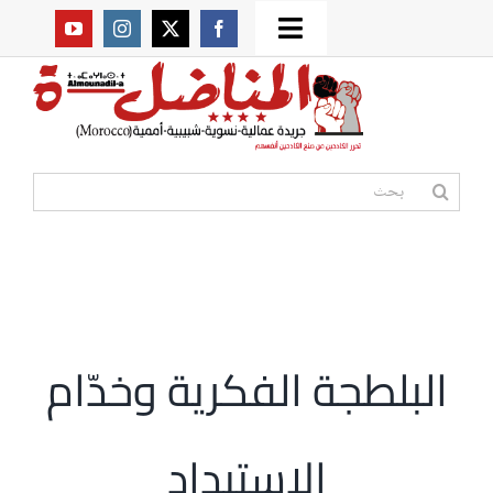
Ski
Toggle
t
من نحن؟
Navigation
conten
موقعنا القديم
البحث
عن:
مواقع صديقة
أممية
البلطجة الفكرية وخدّام
مقالات
الاستبداد
المكتبة