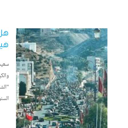
هل
هيئ
سعيد 
والكب
"الشر
السن