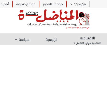
Ski
من نحن؟
موقعنا القديم
مواقع صديقة
أممية
t
conten
الافتتاحية
الرئيسية
سياسة
افتتاحية موقع المُناضل-ة