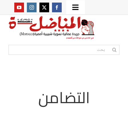
Ski
Toggle
t
من نحن؟
Navigation
conten
موقعنا القديم
البحث
عن:
مواقع صديقة
أممية
التضامن
مقالات
المكتبة