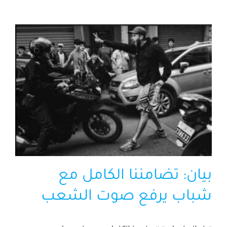
بيان: تضامننا الكامل مع
شباب يرفع صوت الشعب