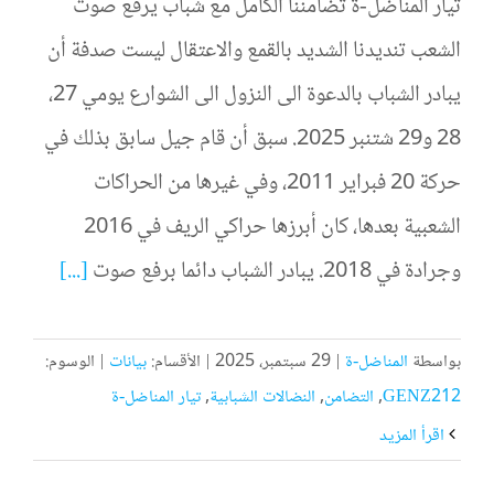
تيار المناضل-ة تضامننا الكامل مع شباب يرفع صوت
الشعب تنديدنا الشديد بالقمع والاعتقال ليست صدفة أن
يبادر الشباب بالدعوة الى النزول الى الشوارع يومي 27،
28 و29 شتنبر 2025. سبق أن قام جيل سابق بذلك في
حركة 20 فبراير 2011، وفي غيرها من الحراكات
الشعبية بعدها، كان أبرزها حراكي الريف في 2016
وجرادة في 2018. يبادر الشباب دائما برفع صوت
[...]
بواسطة
المناضل-ة
|
29 سبتمبر، 2025
|
الأقسام:
بيانات
|
الوسوم:
GENZ212
,
التضامن
,
النضالات الشبابية
,
تيار المناضل-ة
‫اقرأ المزيد