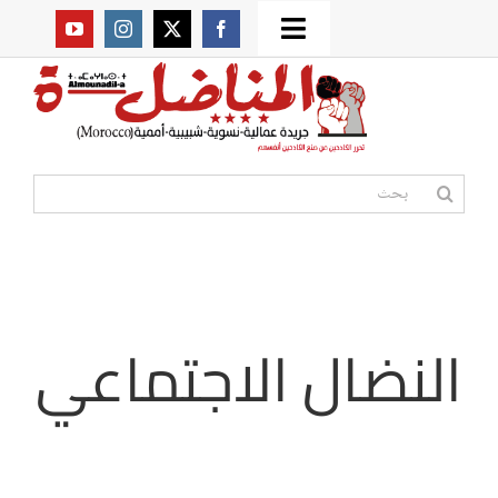
Ski
Toggle
t
من نحن؟
Navigation
conten
موقعنا القديم
البحث
عن:
مواقع صديقة
أممية
النضال الاجتماعي
مقالات
المكتبة