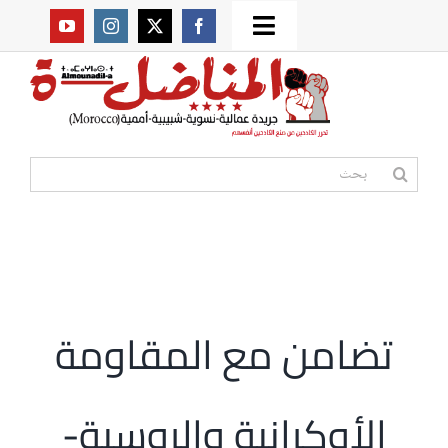
Ski
Toggle
t
من نحن؟
Navigation
conten
موقعنا القديم
البحث
عن:
مواقع صديقة
أممية
تضامن مع المقاومة
مقالات
الأوكرانية والروسية-
المكتبة