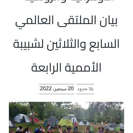
الرئيسية
بيان الملتقى العالمي
افتتاحية موقع المناضل-ة
السابع والثلاثين لشبيبة
روابط
الأممية الرابعة
بلا حدود
20 سبتمبر، 2022