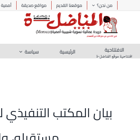
Ski
من نحن؟
موقعنا القديم
مواقع صديقة
أممية
t
conten
الافتتاحية
الرئيسية
سياسة
افتتاحية موقع المُناضل-ة
بيان المكتب التنفيذي ل
مستقبله، وا