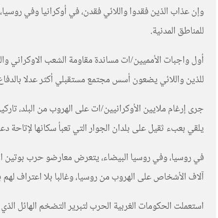
وإن عذاب الذين فقدوا واللائي فقدن، في أوكرانيا وفي روسي
للمناطق المدنية.
أول واجبات الأمميين/ات مساندة مقاومة الشعب الاوكراني وال
للذين واللائي يضعون أسس مجتمع مستقبلي أكثر عدلا بالدفاع عن
جرى إرغام ملايين الأوكرانيين/ات على الهروب من البلد، تارك
يلقي بعبء ثقيل على بلدان الجوار التي تعبأ سكانها لإتاحة دع
في روسيا، وفي روسيا البيضاء، يتعرض معارضو حرب بوتين الا
آلاف الأشخاص على الهروب من روسيا، وغالبا بلا اعتراف لهم ب
استعملت الحكومات الغربية الحرب لتبرير التضخم الهائل الذي يض