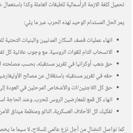
تحميل كلفة الازمة الرأسمالية للطبقات العاملة وكذا باستعمال ع
يمر الحل المستدام الوحيد لهذه الحرب عبر ما يلي:
انهاء عمليات قصف السكان المدنيين والبنيات التحتية للط
الانسحاب التام للقوات الروسية. مع وجوب علانية كل تف
حق شعب أوكرانيا في تقرير مستقبله، بحسب مصلحته ا
حقه في تقرير مستقبله باستقلال عن مصالح الأوليغارشية أو
حق كل اللاجئين/ات والأشخاص المرحلين في العودة إلى 
انهاء كل قمع للمعارضين الروس للحرب، وعند الحاجة استق
تفكيك كل الأحلاف العسكرية، الناتو ومنظمة ميثاق الأمن 
كما نواصل النضال من أجل نزع عالمي للسلاح، لا سيما ما يخص 