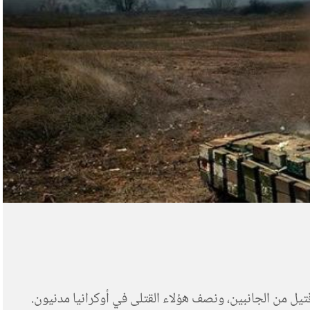
أوكرانيا، الفظيع وعديم المُبرر، الذي قرره بوتين يوم 24 فبراير 2022، وما سبب من حرب، إلى سقوط 100 ألف قتيل من الجانبين، ونصف هؤلاء القتلى في أوكرانيا مدنيون.