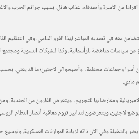
ا، افرادا من الأسرة وأصدقاء، عذاب هائل، بسبب جرائم الحرب وا
تضامن معه في تصديه المباشر لهذا الغزو الدامي، وفي التنظيم ال
 سياسات مناهضة للرأسمالية، وكذا للشبكات النسوية ومجتمع الميم T
ين أسرا وجماعات محطمة. وأصبحوا/ن لاجئين؛ ما قد يعني، بحسب ال
م مادي.
مبريالية ومعارضاتها للتجريم. ويتعرض الفارون من الجندية، وم
وضع لاجئين، ويتعرضون لتدابير تروم معاقبة أنصار النظام الروسي
ر بالشغيلة وفي الآن ذاته لزيادة الموازنات العسكرية، وتوسيع حلف 