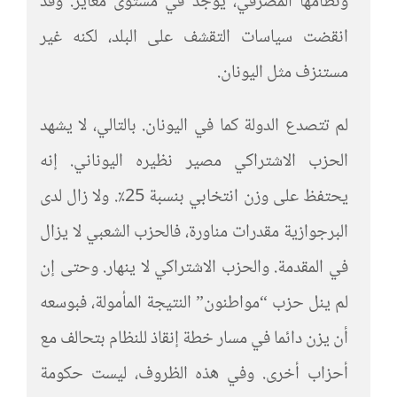
ونظامها المصرفي، يوجد في مستوى مغاير. وقد
انقضت سياسات التقشف على البلد، لكنه غير
مستنزف مثل اليونان.
لم تتصدع الدولة كما في اليونان. بالتالي، لا يشهد
الحزب الاشتراكي مصير نظيره اليوناني. إنه
يحتفظ على وزن انتخابي بنسبة 25٪. ولا زال لدى
البرجوازية مقدرات مناورة، فالحزب الشعبي لا يزال
في المقدمة. والحزب الاشتراكي لا ينهار. وحتى إن
لم ينل حزب “مواطنون” النتيجة المأمولة، فبوسعه
أن يزن دائما في مسار خطة إنقاذ للنظام بتحالف مع
أحزاب أخرى. وفي هذه الظروف، ليست حكومة