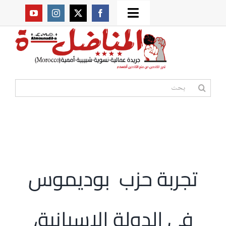
Ski
Toggle
t
من نحن؟
Navigation
conten
موقعنا القديم
البحث
عن:
مواقع صديقة
أممية
تجربة حزب بوديموس
مقالات
في الدولة الإسبانية،
المكتبة