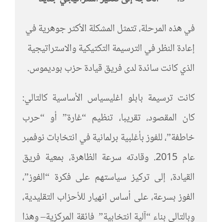
في هذه المرحلة، تتمثل المشكلة الأكثر جوهرية في
إعادة النظر في الترسيمة التكتيكية والاستراتيجية
الذي كانت سائدة لدى فريق قيادة حزب بوديموس.
كانت ترسيمة بابلو اغليسياس الأساسية كالتالي:
كان المقصود، تقريبا، تنظيم “غارة” أو “حرب
خاطفة”، للفوز بأغلبية برلمانية في انتخابات نوفمبر
عام 2015. وقادته سرعة الظاهرة، بمعية فريق
القيادة، إلى تركيز سياستهم على فكرة “الفوز”،
الفوز بسرعة، على أساس انهيار للأحزاب التقليدية،
وبالتالي بناء “آلية انتخابية” فائقة المركزية– وهذا