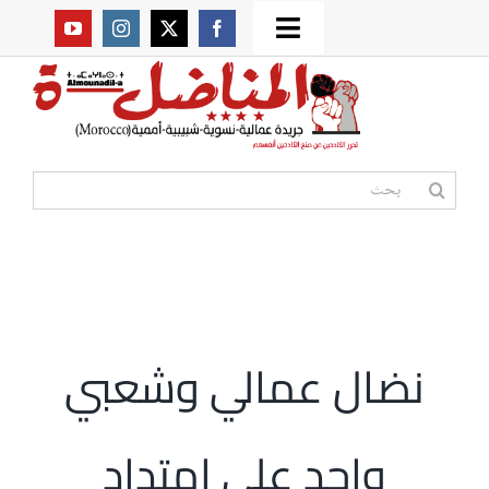
Ski
Toggle
t
من نحن؟
Navigation
conten
موقعنا القديم
البحث
عن:
مواقع صديقة
أممية
نضال عمالي وشعبي
مقالات
واحد على امتداد
المكتبة