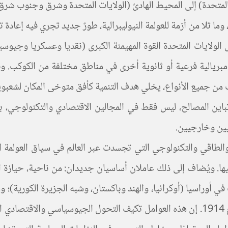
المتحدة) إلى المحيط الهادئ (الولايات المتحدة وشرق وجنوب شرق 
قد انفتح، في أعقاب الركود الكبير الذي بدأ في 2007-2008، وما تلا من أزمة للعولمة النيوليبرا
ل الولايات المتحدة القوة المهيمنة الكبرى (نقديا وعسكريا وجيو
إمبريالية فرعية أو ثانوية أخرى في مناطق مختلفة من الكوكب. 
وب من جميع الأنواع، يخلي هدف التنمية كأفق متوخى المكان لشعبوي
تباين المصالح، ليس فقط في المجالين الاقتصادي والتكنولوجي، 
يين وخارجيين.
والطاقي والتكنولوجي التي تجسدت عبر العالم في سياق العولمة الن
. ويُضاف إلى ذلك عاملان أساسيان جديدان: من ناحية، حيازة القو
أوراسيا (أوكرانيا، والهند وباكستان، وشبه الجزيرة الكورية)؛ ومن
الحقيقة!)، مما يجعل هذا الوضع مختلفًا جدا عما كان قبل العام 1914. إن هذه العوامل تكيف