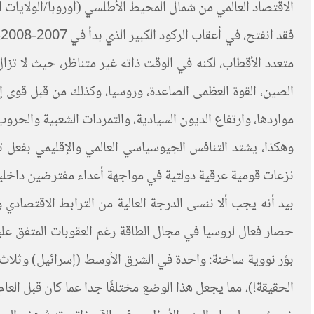
الاقتصاد العالمي من شمال المحيط الأطلسي (أوروبا/الولايات 
ف
متعدد الأقطاب، لكنه في الوقت ذاته غير متناظر، حيث لا تزا
الصين، القوة العظمى الصاعدة، وروسيا، وكذلك من قبل قوى 
مواردها، وارتفاع الديون السيادية، والتمردات الشعبية والحر
وهكذا، يشتد التنافس الجيوسياسي العالمي والإقليمي بفعل 
نزعات قومية عرقية دولتية في مواجهة أعداء مفترضين داخل
بيد أنه يجب ألا ننسى الدرجة العالية من الترابط الاقتصادي 
حصار فعال لروسيا في مجال الطاقة رغم العقوبات المتفق عليها
بؤر نووية ساخنة: واحدة في الشرق الأوسط (إسرائيل) وثلاث في 