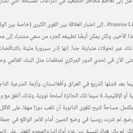
لعوامل إلى تعاظم مخاطر التصعيد في النزاعات المسلحة التي تشارك
تقودنا خصوصية المرحلة التاريخية الحالية، حسب بروميز ليPromise Li ، إلى اعتبار ال
ندمجتين فيها، وإن كان ذلك عبر تحولات متباينة جدا. إنها إذن سيرورة مليئة
الآن في تحدي الدور المركزي لمنظمات مثل البنك العالمي وصندو
ما بعد فشلها الذريع في العراق وأفغانستان، وأزمة الشرعية النا
مية أو الإقليمية، لا سيما تلك الحائزة أسلحة نووية. ولذلك أتفق م
مل، مساحةً تتيح للقوى الثانوية أن تلعب دورًا مهمًا، على الأقل ف
، لم تتردد روسيا في وضع الصين أمام الأمر الواقع في جملة م
 يكن هناك تنسيق بين غزو أوكرانيا والهجوم الفعلي على تايوان (or, 2024