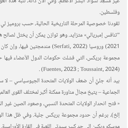
غير مُسعِد لسواد البشر الأعظم. وفي الآن ذاته، تنبهُ هذه ا
وفلسطين.
2021) وروسيا (Serfati, 2022) م
مجموعة بريكس، التي فشلت حكومات الدول الأعضاء فيها حتى 
(Fuentes, 2023 ; Toussaint, 2024) .
بيد أنه جليٌّ أن ضعفَ الولايات المتحدة الجيوسياسي – لا سي
الجماعية – يتيحُ مجالَ مناورة ممكنة أكبر لمختلف القوى العال
« فتح انحدار الولايات المتحدة النسبي، وصعود الصين غير المكت
إلخ)، برغم أن حدود مجموعة بريكس جلية. وفي ظل هذا الوضع
موسكو وبكين إلى حد كبير سيدتي اللعبة في القارة الأوراسية. لكن لم