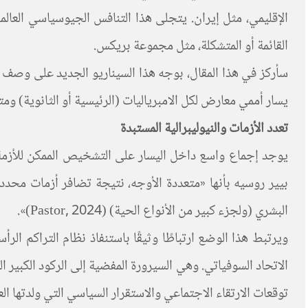
الإقليمي، مثل إيران. يتجلى هذا التنافس الجيوسياسي العا
القائمة أو المتشكلة، مثل مجموعة بريكس.
سأركز في هذا المقال، بوجه هذا السيناريو الجديد على وصف 
يسار أممي معارض لكل الامبرياليات (الرئيسية أو الثانوية) و
تعدد الأزمات والنيوليبرالية المستبدة
يوجد إجماع واسع داخل اليسار على التشخيص الممكن للأزمة العا
بيير روسيه بأنها «متعددة الأوجه، نتيجة تضافر أزمات محدد
البشري (ولجزء كبير من الأنواع الحية) (Pastor, 2024)».
ويرتبط هذا الوضع ارتباطًا وثيقًا باستنفاذ نظام التراكم ال
توقعات الارتقاء الاجتماعي والاستقرار السياسي التي ولدتها ا