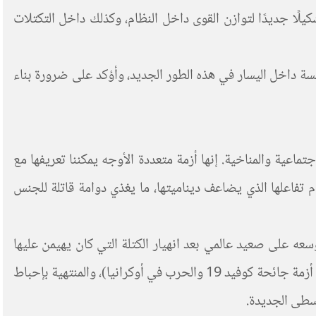
ًا جديدًا لتوازن القوى داخل النظام، وكذلك داخل التكتلات
ة داخل اليسار في هذه الطور الجديد، وأؤكد على ضرورة بناء
تماعية والمناخية. إنها أزمة متعددة الأوجه يمكننا تعريفها مع
 تفاعلها الذي يضاعف ديناميتها، ما يغذي دوامة قاتلة للجنس
وسعه على صعيد عالمي بعد انهيار الكتلة التي كان يهيمن عليها
الاتحاد السوفياتي. وهي السيرورة المفضية إلى الركود الكبير الذي بدأ في العام 2008 (المتفاقم بسبب سياسات التقشف وعواقب أزمة جائحة كوفيد 19 والحرب في أوكرانيا)، والمنتهية بإحباط
وسطى الجديدة.