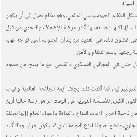
آسيا).
لية، طورٌ جديد تجري فيه إعادة تشكل النظام الجيوسياسي العالمي، وهو نظام يميل إلى أن يكون
سياسيا)، لكنها تجد نفسها أكثر عرضة للإضعاف والتحدي من قبل
وفي غضون ذلك، في العديد من بلدان الجنوب، التي تواجه نهب
ة رجعية باسم النظام والأمن.
بل حتى في المجالين العسكري والقيمي، مع ما ينتج من صعود
يوليبرالية، كما أكدت ذلك بجلاء أزمة الجائحة العالمية وغياب
ى الكبرى للأسلحة النووية في الوقت الراهن (ثمة حاليًا أربع
 ناحية أخرى، أزمات المناخ والطاقة والمواد الخام (إنها لحظة
 التحول الجيوسياسي والاقتصادي الجاري، وتضع حدودًا لنزع العولمة الذي قد يكون جزئيا وبالتأكيد