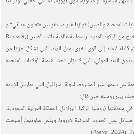
 فيها، مباشرة أو مداورة، قوى نووية، كما في حالتي أوكرانيا
علاقة بين القوى الكبرى (خاصة بين الولايات المتحدة والصين) توازنا غير مستقر بين «تعاون عدائي“ و
”تنافس إمبريالي» متزايد. وهو توازن يمكن أن يختل لصالح هذا الأخير، ولكن يمكن أيضًا تطبيعه كجزء من سعي مشترك إلى مخرج من الركود المديد لرأسمالية عالمية باتت الصين (Rousset,
 بالتناقضات، قابلة لتمتد إلى قوى أخرى، مثل الهند، التي تشكل جزءًا من
ق النقد الدولي، التي لا تزال تحت هيمنة الولايات المتحدة
جمة عن دعمها غير المشروط لدولة إسرائيل التي تمارس الإبادة
ع وصف بيير روسيه حين قال:
ي منطقتها (روسيا، تركيا، البرازيل، المملكة العربية السعودية،
سائل على الحدود الشرقية لأوروبا. وبفعل تعاونهما، أصبحت
Past)