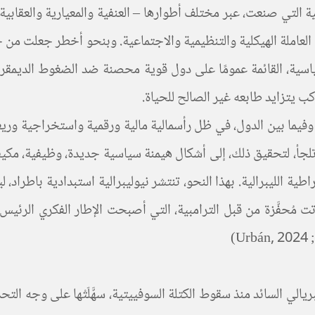
 العاملة الهيكلية والتنظيمية والاجتماعية. وبنحو أخطر جعلت من
كب يتزايد طابعه غير الصالح للحياة.
وفيما بين الدول، في ظل رأسمالية مالية ورقمية واستخراجية وري
تلجأ، لتحقيق ذلك، إلى أشكال هيمنة سياسية جديدة، وظيفية، مكي
طية الليبرالية. بهذا النحو، تنتشر نيوليبرالية استبدادية باطراد
Castellani, 2). وهي سيرورة باتت مُحفَّزة من قبل الترامبية، التي أصبحت الإط
ريالي السائد منذ سقوط الكتلة السوفييتية، سهَّلَتْها على وجه الت