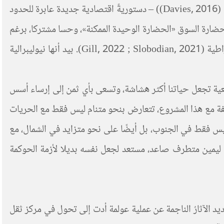
عولمة نعيد إلى الأذهان أنها تطورت في إطار الدورة النيوليبرالية التي صنعت، عبر مختلف أطوارها – العنفية والمعيارية والعقابية (Davies, 2016)) – دستوريةً اقتصادية جديدة عابرة للحدود
 حضارة السوق «الحضارة الوحيدة الممكنة»، وحسا مشتركا، برغم
أن هذه العملية برمتها اتخذت أشكالًا مختلفة من الأنظمة السياسية، القائمة عمومًا على دول قوية محصنة ضد الضغوط الديمقراطية (Gill, 2022 ; Slobodian, 2021). بيد أنها نيوليبرالية
عية تجعل حياتنا أكثر هشاشة، وتسعى بأي ثمن إلى إرساء أسس
فة مع هذا المشروع، تتعارض بنحو متنام ليس فقط مع الحريات
، ليس فقط في الجنوب، بل أيضًا على نحو متزايد في الشمال، مع
ار الفكري الرئيس ليمين متطرف صاعد، مستعد لجعل نفسه بديلا لأزمة الحوكمة
حديد الآثارُ الناجمة عن عملية عولمة أدت إلى تحول في مركز ثقل