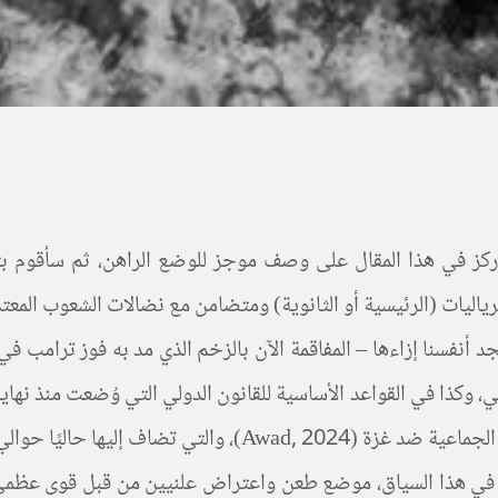
كز في هذا المقال على وصف موجز للوضع الراهن، ثم سأقوم بتو
ياليات (الرئيسية أو الثانوية) ومتضامن مع نضالات الشعوب المعتد
 نجد أنفسنا إزاءها – المفاقمة الآن بالزخم الذي مد به فوز ترامب
 وكذا في القواعد الأساسية للقانون الدولي التي وُضعت منذ نهاية 
حاليًا حوالي 56 حربًا في العالم.
يكية، في هذا السياق، موضع طعن واعتراض علنيين من قبل قوى عظ