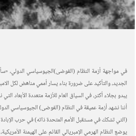
في مواجهة أزمة النظام (الفوضى)الجيوسياسي الدولي، «سأر
الجديد، والتأكيد على ضرورة بناء يسار أممي مناهض لكل الامبر
يبدو بجلاء أكثر، في السياق العام للأزمة متعددة الأبعاد التي
أننا نشهد أزمة عميقة في النظام (الفوضى) الجيوسياسي الدولي،
(التي تشكك في مستقبل الأمم المتحدة ذاته) في حرب الإبادة الجماعية ضد غزة (Awad, 2024)، والتي تضاف إليها 
يوضع النظام الهرمي الإمبريالي القائم على الهيمنة الأمر