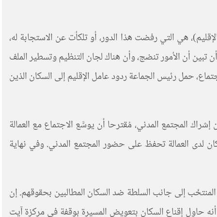
إقليم)، هي التي رفضت هذا الدور، أو تلكأت عن الاستجابة له،
ن تبين أن الأمور تنضج، وأن هناك لجان التنظيم وتسطير الملف
جتماع، حمل رئيس الجماعة ردود عامل الإقليم إلى السكان الذين
شراك المجتمع المدني، مُقترحا أن يوسَّع الاجتماع مع العمالة
ان لدى العمالة تحفظ على حضور المجتمع المدني. وفي نهاية
المنتخَب إلى جانب السلطة ضد السكان المطالبين بحقوقهم. إن
 أنه حاول إقناع السكان بتعويض المسيرة بوقفة في مركزة آيت