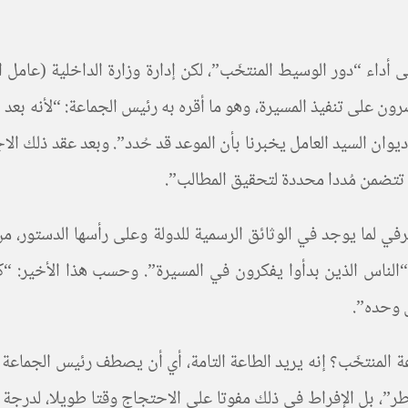
داء “دور الوسيط المنتخَب”، لكن إدارة وزارة الداخلية (عامل ال
 على تنفيذ المسيرة، وهو ما أقره به رئيس الجماعة: “لأنه بعد أ
وان السيد العامل يخبرنا بأن الموعد قد حُدد”. وبعد عقد ذلك الا
لم تتضمن مُددا محددة لتحقيق المطالب”.
ي لما يوجد في الوثائق الرسمية للدولة وعلى رأسها الدستور، من إ
الناس الذين بدأوا يفكرون في المسيرة”. وحسب هذا الأخير: “ك
س وحده”.
 المنتخَب؟ إنه يريد الطاعة التامة، أي أن يصطف رئيس الجماعة 
طر”، بل الإفراط في ذلك مفوتا على الاحتجاج وقتا طويلا، لدرجة