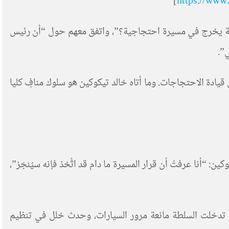
]
https://ww
ماعة يخرج في مسيرة احتجاجية؟”، واتفق معهم حول “أن رئيس
”.
ادة الاحتجاجات. وما أتاه خالد تيكوكين هو سلوك منافٍ كليا
 “أنا عرفتُ أن قرار المسيرة ما دام قد اتُّخذ فإنه سيُنجَز”،
ا تدخلت السلطة مانعة مرور السيارات، وحدث خلل في تنظيم