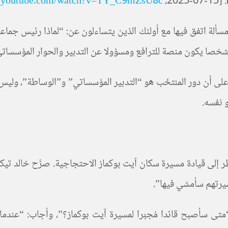
2،
w.youtube.com/watch?v=TY_C9mZsU8c
مسألة اتفق فيها مع أولئك الذين يتساءلون عن: “لماذا رئيس ج
شخصا يكون منصة للترافع ومسؤولا عن التدبير والحوار المؤسساتي
ى أن دور المنتخَب هو “التدبير المؤسساتي” و”الوساطة”، وليس قي
 نفسه.
لى قيادة مسيرة سكان آيت بوكماز الاحتجاجية. صرَّح خالد تيكوكين:
سيرتهم سأمشي فيها”.
متى سأصبح قائدا مُجبَرا لمسيرة آيت بوكماز؟”، وأجاب: “عندم