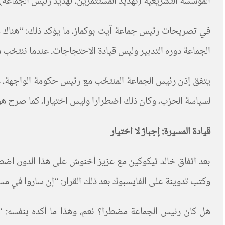
المؤسسة التشريعية (تهديد المستثمرين، تهديد رئيس الجماعة). [15-07-025
في تصريحات رئيس جماعة آيت بوكماز، ما يؤكد ذلك: “هناك 
الجماعة دوره التدبير وليس قيادة الاحتجاجات. عندما ننتخب 
يتفق إذن رئيس الجماعة المنتخَب مع رئيس حكومة الواجهة، عل
لسياسة الحزب، وكان ذلك اضطرارا وليس اختيارا، كما صرح هو
قيادة المسيرة: إجبارٌ لا اختيار
بعد اتفاق خالد تيكوكين مع عزيز أخنوش على هذا الدور، اضطر إ
وكتب تدوينة على الفايسبوك بعد ذلك القرار: “إن ساروا في م
هل كان رئيس الجماعة مضطرا؟ نعم، وهذا ما أكده بنفسه: “