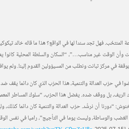
المنتخَب. فهل تجد سندا لها في الواقع؟ هذا ما قاله خالد تيكوك
ريث وأن الوقت غير مناسب…”، “السكان والسلطة المحلية كانوا يع
 بوقفة في مركز تبانت ونطلب من المسيؤولين القدوم إلينا. ولم يوا
ضوا في حزب العدالة والتنمية، هذا الحزب الذي كان دائما يقف ضد
عدم المشاركة في حَراك الريف، بل ووقف ضده. يفضل هذا الحزب، “سلوك المس
ش: “دورنا أن نرشِّد. حزب العدالة والتنمية كان دائما كذلك، ولي
ص الغضب والوساطة، وليست يوما في التأجيج”، راميا في نفس الو