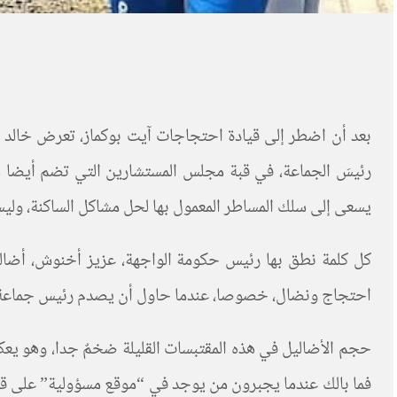
بعد أن اضطر إلى قيادة احتجاجات آيت بوكماز، تعرض خالد 
رئيسَ الجماعة، في قبة مجلس المستشارين التي تضم أيضا منت
يسعى إلى سلك المساطر المعمول بها لحل مشاكل الساكنة، ولي
كل كلمة نطق بها رئيس حكومة الواجهة، عزيز أخنوش، أضالي
احتجاج ونضال، خصوصا، عندما حاول أن يصدم رئيس جماعة آيت 
حجم الأضاليل في هذه المقتبسات القليلة ضخمٌ جدا، وهو يع
فما بالك عندما يجبرون من يوجد في “موقع مسؤولية” على قيا