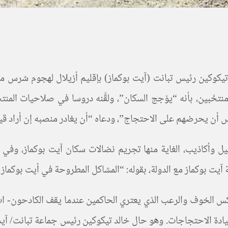
تيكوكين رئيس تبانت (آيت بوكماز) بإقليم أزيلال لهجوم شرس م
خَبين، بأنه “يؤجج السكان”، ولقَّنه دروسا في صلاحيات المنتخَ
س أن يحرضهم على الاحتجاج”، ودعاه “أن يغادر منصبه إن أراد قي
ل وأكاذيب، الغاية منها تجريم نضالات سكان آيت بوكماز، وفي 
بوكماز مع الدولة، بقوله: “المشاكل المطروحة في أيت بوكماز ف
كس الخوف والرعب الذي يعتري الحاكمين عندما يقف الكادحون- ات
دة الاحتجاجات. وهو حال خالد تيكوكين رئيس جماعة تبانت/ آيت 