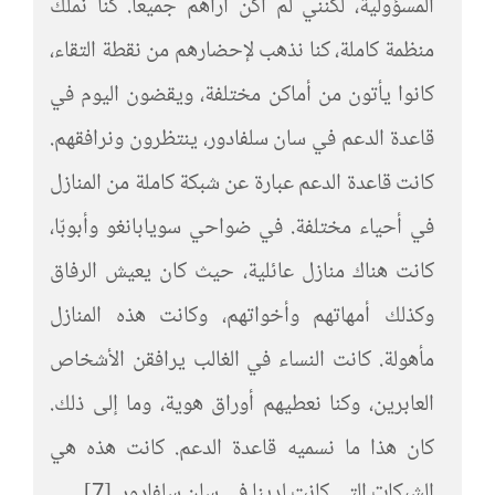
المسؤولية، لكنني لم أكن أراهم جميعاً. كنا نملك
منظمة كاملة، كنا نذهب لإحضارهم من نقطة التقاء،
كانوا يأتون من أماكن مختلفة، ويقضون اليوم في
قاعدة الدعم في سان سلفادور، ينتظرون ونرافقهم.
كانت قاعدة الدعم عبارة عن شبكة كاملة من المنازل
في أحياء مختلفة. في ضواحي سويابانغو وأبوبّا،
كانت هناك منازل عائلية، حيث كان يعيش الرفاق
وكذلك أمهاتهم وأخواتهم، وكانت هذه المنازل
مأهولة. كانت النساء في الغالب يرافقن الأشخاص
العابرين، وكنا نعطيهم أوراق هوية، وما إلى ذلك.
كان هذا ما نسميه قاعدة الدعم. كانت هذه هي
الشبكات التي كانت لدينا في سان سلفادور. [7]