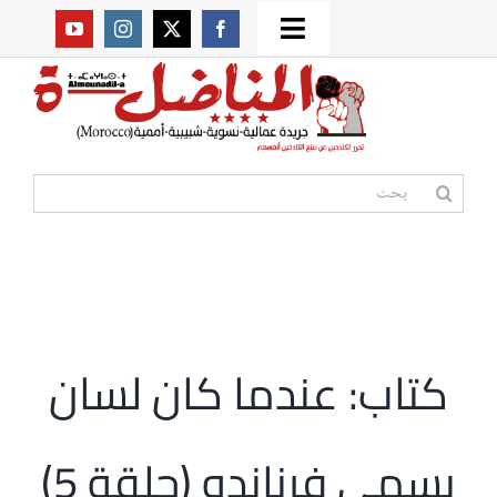
Ski
Toggle
t
من نحن؟
Navigation
conten
موقعنا القديم
البحث
عن:
مواقع صديقة
أممية
كتاب: عندما كان لسان
مقالات
يسمى فرناندو (حلقة 5)
المكتبة