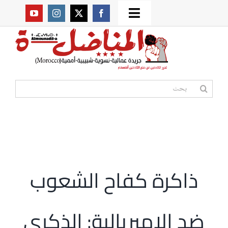
Ski
Toggle
t
من نحن؟
Navigation
conten
موقعنا القديم
البحث
عن:
مواقع صديقة
أممية
ذاكرة كفاح الشعوب
مقالات
ضد الامبريالية: الذكرى
المكتبة