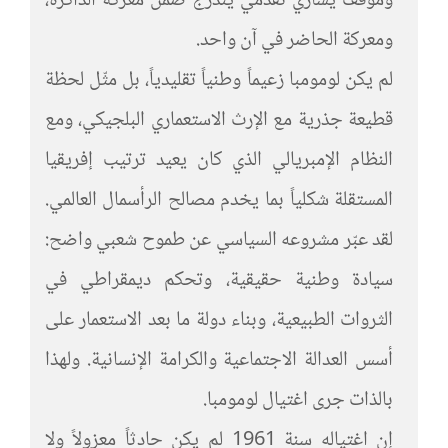
وموقف يساري تقدمي يندرج ضمن معركة الذاكرة،
ومعركة الحاضر في آن واحد.
لم يكن لومومبا زعيماً وطنياً تقليدياً، بل مثّل لحظة
قطيعة جذرية مع الإرث الاستعماري البلجيكي، ومع
النظام الإمبريالي الذي كان يعيد ترتيب إفريقيا
المستقلة شكلياً بما يخدم مصالح الرأسمال العالمي.
لقد عبّر مشروعه السياسي عن طموح شعبي واضح:
سيادة وطنية حقيقية، وتحكم ديمقراطي في
الثروات الطبيعية، وبناء دولة ما بعد الاستعمار على
أسس العدالة الاجتماعية والكرامة الإنسانية. ولهذا
بالذات جرى اغتيال لومومبا.
إن اغتياله سنة 1961 لم يكن حادثاً معزولاً ولا