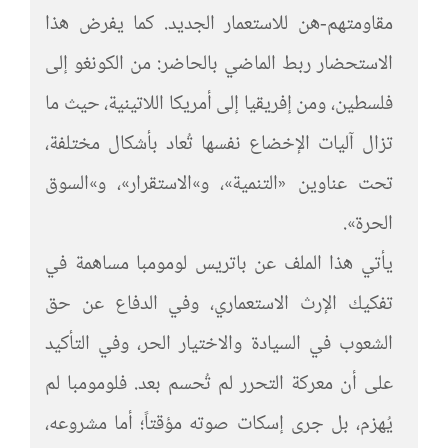
مقاومتهم-هن للاستعمار الجديد. كما يفرض هذا
الاستحضار ربط الماضي بالحاضر: من الكونغو إلى
فلسطين، ومن إفريقيا إلى أمريكا اللاتينية، حيث ما
تزال آليات الإخضاع نفسها تُعاد بأشكال مختلفة،
تحت عناوين «التنمية»، و»الاستقرار»، و»السوق
الحرة».
يأتي هذا الملف عن باتريس لومومبا مساهمة في
تفكيك الإرث الاستعماري، وفي الدفاع عن حق
الشعوب في السيادة والاختيار الحر، وفي التأكيد
على أن معركة التحرر لم تُحسم بعد. فلومومبا لم
يُهزم، بل جرى إسكات صوته مؤقتاً؛ أما مشروعه،