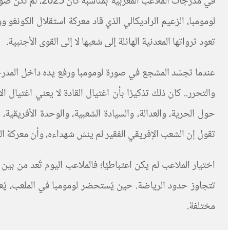
في مدرجات الملا
لومومبا، الزعيم الراديكالي الذي قاد معركة استقلال الكونغو 
تعود ثرواتها المعدنية الهائلة إلى شعبها لا إلى القوى الأجنبية.
عندما تجسّد المشجع في صورة لومومبا ورفع يده داخل المدرجات
والتحرر.. كان ذلك تذكيرًا بأن اغتيال القادة لا يعني اغتيال
حول الحرية، والعدالة، والسيادة الشعبية، والوحدة الأفريقي
تقول إن الشعب الإفريقي الفقير لم ينسَ شهداءه، وأن معركة الت
اختيار الملاعب لم يكن اعتباطيًا؛ فالملاعب اليوم تُعد من 
تتجاوز حدود الرياضة. حين يُستحضر لومومبا في الملعب، يُعاد 
مختلفة.