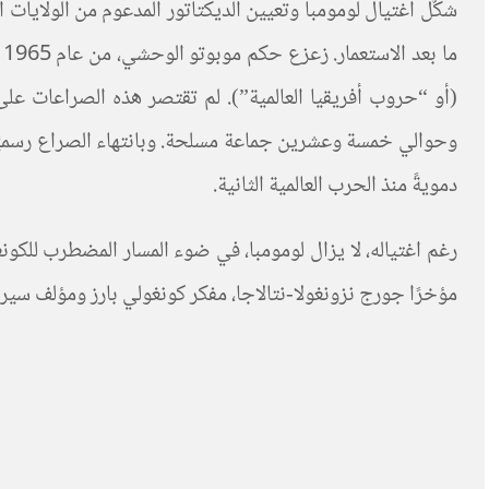
شكَّل اغتيال لومومبا وتعيين الديكتاتور المدعوم من الولايات 
(أو “حروب أفريقيا العالمية”). لم تقتصر هذه الصراعات عل
دمويةً منذ الحرب العالمية الثانية.
رغم اغتياله، لا يزال لومومبا، في ضوء المسار المضطرب للكو
مؤخرًا جورج نزونغولا-نتالاجا، مفكر كونغولي بارز ومؤلف سير