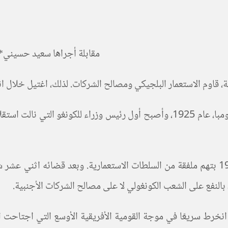
مقابلة أجراها سعيد حسيني** مع جورج نز
، قاوم الاستعمار البلجيكي ومصالح الشركات. لذلك، اغتيل خلال انقلاب د
عارض لومومبا العنصرية البلجيكية، وذلك بعد سجنه عام 1957 بتهم ملفقة من السلطات الاستعمار
ود بالنفع على الشعب الكونغولي لا على مصالح الشركات الأجنبية.
 انخرط سريعًا في موجة القومية الأفريقية الأوسع التي اجتاحت ا