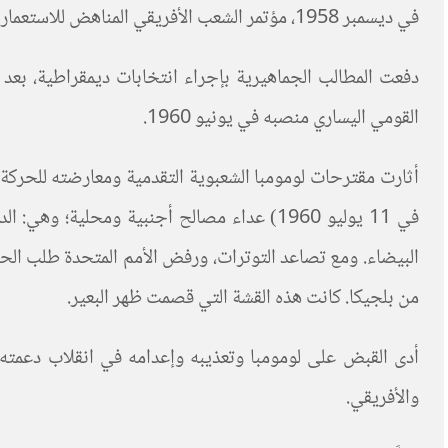
في ديسمبر 1958، مؤتمر الشعب الأفريقي المناهض للاستعمار بمشاركة جمعيات مدنية ونقابات عمالية ومنظمات شعبية أخرى.
دفعت المطالب الجماهيرية بإجراء انتخابات ديمقراطية، بعد ع
القومي اليساري منصبه في يونيو 1960.
أثارت مقترحات لومومبا الشعبوية التقدمية ومعارضته للحركة 
في 11 يوليو 1960) عداء مصالح أجنبية ومحلي
البيضاء. ومع تصاعد التوترات، ورفض الأمم المتحدة طلب الحص
من بلجيكا. كانت هذه القشة التي قصمت ظهر البعير.
أدى القبض على لومومبا وتعذيبه وإعدامه في انقلاب دعمته ا
والأفريقي.