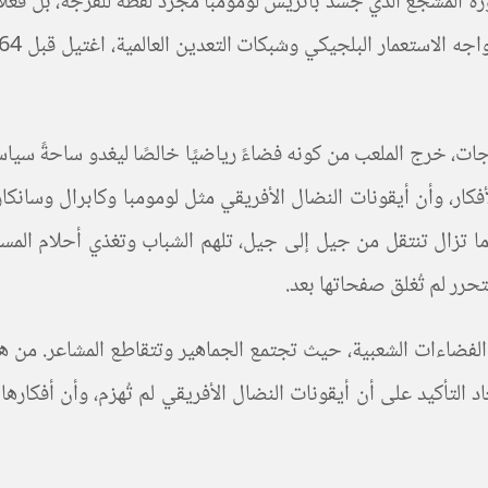
عب المغربية بمناسبة كان 2025، لم تكن صورة المشجع الذي جسّد باتريس لومومبا مجرد لقطة
وواجه الاستعمار البلجيكي وشبكات التعدين العالمية، اغتيل قبل
64 عامًا و11 شهر
، خرج الملعب من كونه فضاءً رياضيًا خالصًا ليغدو ساحةً سياسية
 الأفكار، وأن أيقونات النضال الأفريقي مثل لومومبا وكابرال وسان
ة، ما تزال تنتقل من جيل إلى جيل، تلهم الشباب وتغذي أحلام الم
حرر لم تُغلق صفحاتها بعد.
بين الفضاءات الشعبية، حيث تجتمع الجماهير وتتقاطع المشاعر. من
التأكيد على أن أيقونات النضال الأفريقي لم تُهزم، وأن أفكارها 