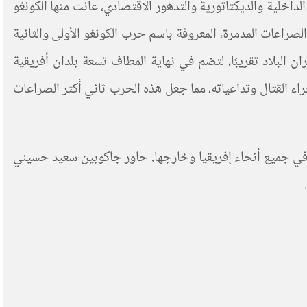
لداخلية والديكتاتورية والتدهور الاقتصادي، عانت منها الكونغو
لمجتمع الكونغولي، وأدى إلى سلسلة من الصراعات المدمرة، المعروفة باسم حرب الكونغو الأولى والثانية
البلاد تقريبًا، لتضم في نهاية المطاف تسعة بلدان أفريقية
سميًا، حوالي عام 2003، كان ما يقارب 5.4 مليون شخص قد قضوا جراء القتال وتداعياته، مما جعل هذه الحرب ثاني أكثر الصراعات
ن في جميع أنحاء إفريقيا وخارجها. حاور جاكوبين سعيد حسيني