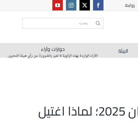
روابط
البحث
عن:
حوارات وآراء
البيئة
الآراء الواردة بهذه الزاوية لا تعبر بالضرورة عن رأي هيئة التحرير.
باتريس لومومبا من ساحات النضال إلى ملاعب كان 2025؛ لماذا اغتيل