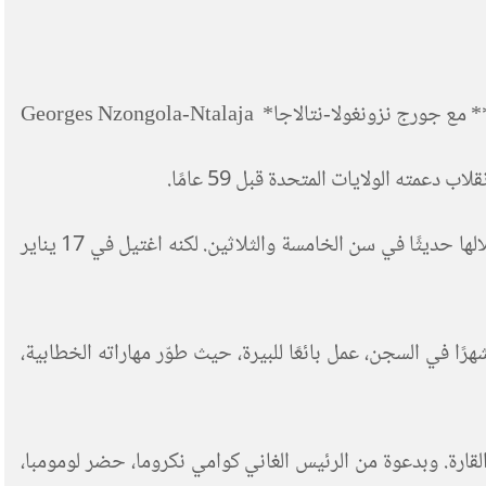
ونغولا-نتالاجا* Georges Nzongola-Ntalaja
عمته الولايات المتحدة قبل 59 عامًا.
وُلد الزعيم الراديكالي المناهض للاستعمار، باتريس إيميري لومومبا، عام 1925، وأصبح أول رئيس وزراء للكونغو التي نالت استقلالها حديثًا في سن الخامسة والثلاثين. لكنه اغتيل في 17 يناير
ية. وبعد قضائه اثني عشر شهرًا في السجن، عمل بائعًا للبيرة، حيث طوّر مهاراته الخطابية،
لقارة. وبدعوة من الرئيس الغاني كوامي نكروما، حضر لومومبا،