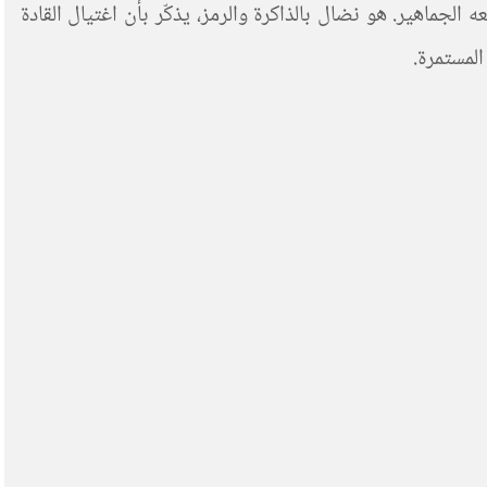
الجماهير. هو نضال بالذاكرة والرمز، يذكّر بأن اغتيال القادة
المستمرة.