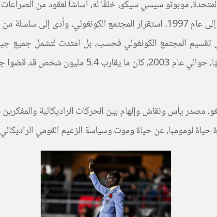
المتحدة، موبوتو سيسي سيكو، خلفًا له، أساسًا لعقود من الصراعات ا
ما بعد الاستعمار. زعزع حكم موبوتو الوحشي، من عام 1965 إلى عام 1997، استقرار ا
ى تقسيم المجتمع الكونغولي فحسب، بل امتدت لتشمل جميع جيران 
وحوالي خمسة وعشرين جماعة مسلحة. وبانتهاء الصراع ر
نغو، مصدر يأس ونقاش وإلهام بين الحركات الراديكالية والمفكري
ة حياة لومومبا، عن حياة وموت وسياسة الزعيم القومي الراديكالي.