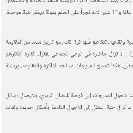
 للفرجة، بل فعلًا رمزيًا يعيد استحضار ذاكرة أفريقية مثقلة بالخيانة والاستعمار.
ا
لأنه تجرأ على الحلم بدولة ديمقراطية موحّدة،
 وثقافية، تتقاطع فيها كرة القدم مع تاريخ ممتد من المقاومة
كارا… لا تزال حاضرة في الوعي الجماعي لفقراء القارة. أفكارهم
ستقبل. هكذا تصبح المدرجات مساحة للذاكرة والمقاومة، ورسالة
 هنا تتحول المدرجات إلى فرصة للنضال الرمزي، ولإيصال رسائل
ما تزال حيّة، تنتقل إلى الأجيال القادمة بأشكال جديدة ولغات