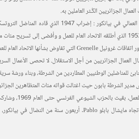
عمال الجزائريين الكُـثر العاملين به.
الفرنسي لحكومة التعاون الطبقي، و الإضراب اليساروي لعام 1953 الذي أطلقه الاتحاد العا
ال العمال الجزائريين من أجل الاستقلال. لا تحصى الأعمال السري
ابئ للمناضلين الوطنيين المطاردين من الشرطة، وبناء ورشة سرية 
الكتاب بالغ الغنى بمع
تروتسكيا بالحزب الشيوعي الأممي، ثم في سنوات 60 في اتجاه مايشال