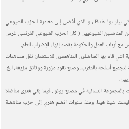
عبر سيرة حياة هاذين الرفيقين، تتوالى صفحات من التاريخ العمالي في بيانكور : إضراب 1947 الذي قاده المناضل التروتسكي بيار بوا Bois ، و الذي أفضى إلى مغادرة الحزب الشيوعي
م للعمل و وأفضى إلى تسريح مئات من المناضلين الشيوعيين ( كان الحزب الشيوعي الفرنسي غرس
ة التي قام بها المناضلون المناهضون للاستعمار: نقل مساهمات
لتجميع أسلحة بالمغرب، وصنع نقود مزورة ووثائق مزيفة، الخ.
لومات، لأن كلارا ، مندوبة الاتحاد العام للعمل، بقيت بالحزب الشيوعي الفرنسي حتى العام 1969، وشاركت بالمجموعة النسائية في مصنع رونو . فيما بقي هنرى مناضلا
 بابلو Pablo. أربعون سنة من النضال في بيانكور، ليست شيئا هينا. ومنذ سنوات انضم هنري إلى حزب مناهضة