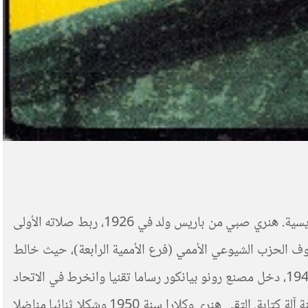
سيرة حياة كلارا و هنري بونوا Benoits لصيقة بتاريخ النضالات العمالية في مصانع رونو في بولوني-بيانكور، في الضاحية الباريسية. هنري صبي من باريس ولد في 1926، ربط صلاته الأولى
كيين عام 1943، في السرية، فيما كان يعمل متمرنا في صناعة التعدين. وانضم في ابريل 1944 إلى صفوف الحزب الشيوعي الأممي (فرع الأممية الرابعة)، حيث خالط
بوجه خاص ميشال لوكين و بيار لامبير و مارسيل بلايبترو، وكذا مناضلي الخلية التروتسكية الفيتنامية في باريس. وفي العام 1949، دخل مصنع رونو بيانكور رساما تقنيا وانخرط في الاتحاد
العام للعمل CGT. و في غضون السنة ذاتها، دخلت أيضا كلارا ، وهي بنت مهاجرين مجريين مولودة سنة 1930، مصنع رونو راقنة آلة كتابة. التقى هنري وكلارا سنة 1950 وشكلا ثنائيا مناضلا