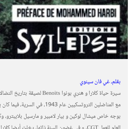
بقلم، غي فان سينوي