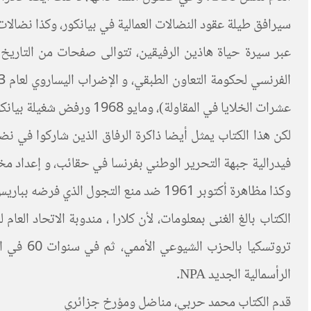
سيرافق طيلة عقود النضالات العمالية في بيانكور، وكذا نضالات ال
عشرات الخلايا في المقاولة)، ومايو 1968 ورفض شغيلة بيانكور اتفاقات غرونيل Grenelle التي تفاوض بشأنها الاتحاد العام للعمل مع أرباب العمل والحكومة بقصد إنهاء الإضراب العام.
لكن هذا الكتاب يمثل أيضا ذاكرة الرفاق الذين شاركوا في نض
فيدرالية جبهة التحرير الوطني بفرنسا في حقائب، و إعداد مخ
وكذا مظاهرة أكتوبر 1961 ضد منع التجول الذي فرضه بباريس مدير الشرطة بابون حيث اغتالت قواته مئات المتظاهرين الجزائريين.
الرأسمالية الجديد NPA.
قدم الكتاب محمد حربي، مناضل ومؤرخ جزائري