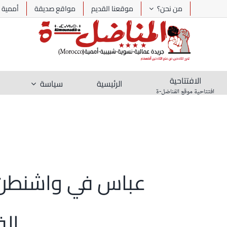
Ski
من نحن؟
موقعنا القديم
مواقع صديقة
أممية
t
conten
الافتتاحية
الرئيسية
سياسة
افتتاحية موقع المُناضل-ة
عباس في واشنطن،
الف