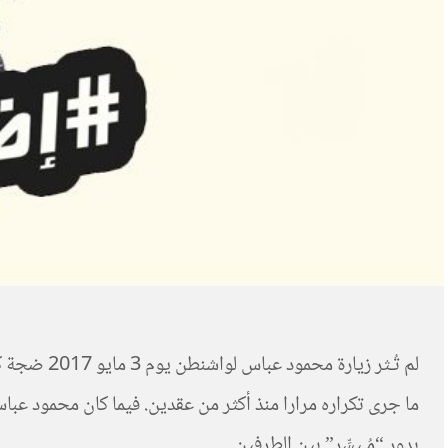
ما جرى تكراره مرارا منذ أكثر من عقدين. فيما كان محمود عبا
بدور “مُـيسِّر” بين الطرفين.