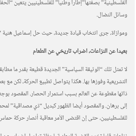
الفلسطينية” بصفتها”إطارا وطنيا” للفلسطينيين يتعين “الحفاظ
وسائل النضال.
وموازاة، جرى انتخاب قيادة جديدة، حيث حل إسماعيل هنية “ا
بعيدا عن النزاعات، اضراب تاريخي عن الطعام
التشريعية وفوزها بها. هكذا يتواصل تطبيع الحركة، لكن مع ب
ذاتها مقطوعة عن العالم بسبب استمرار الحصار. المقصود بوجه 
إلى برهان. والمقصود أيضا الظهور كبديل “ذي مصداقية” لمحم
للفلسطينيين، حتى إن اقتضى الأمر معاقبة أنصار حركة حماس