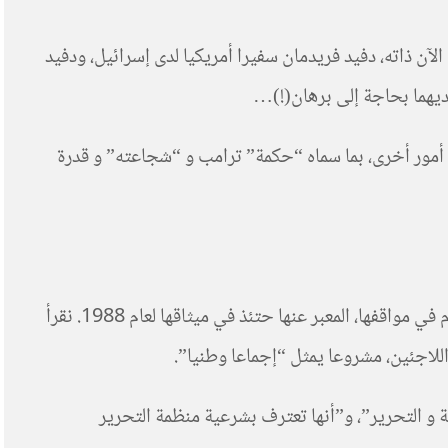
آن ذاته، دفيد فريدمان سفيرا أمريكيا لدى إسرائيل، ودفيد
لديهما بحاجة إلى برهان(!)…
 أمور أخرى، بما سماه “حكمة” ترامب و “شجاعته” و قدرة
أياما قلائل قبل زيارة المجاملة التي قام بها عباس ، أخرجت حركة عباس إلى العموم “وثيقة سياسية جديدة” دالة على اعتدال هام في مواقفها، المعبر عنها حتئذ في ميثاقها لعام 1988. نقرأ
للاجئين، مشروعا يمثل “إجماعا وطنيا”.
 و التحرير”، و”أنها تعترف بشرعية منظمة التحرير