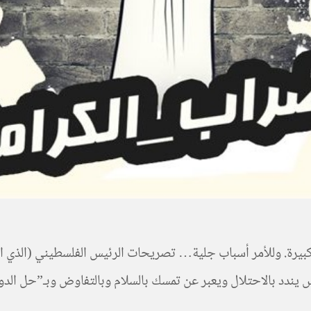
س يندد بالاحتلال ويعبر عن تمسك بالسلام وبالتفاوض وبـ”حل الدو