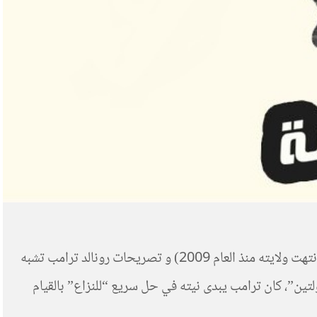
لم تُـثر زيارة محمود عباس لواشنطن يوم 3 مايو 2017 ضجة كبيرة. وللأمر أسباب جلية… تصريحات الرئيس الفلسطيني (الذي انتهت ولايته منذ العام 2009) و تصريحات رونالد ترامب تشبه
لتين”، كان ترامب يبدى نيته في حل سريع “للنزاع” بالقيام