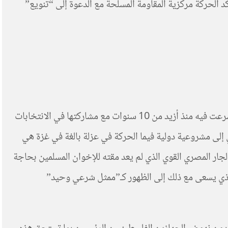
 الحركة مركزية المقاومة المسلحة مع الدعوة إلى “تنويع”
لا تمثل تلك “الوثيقة السياسية” الجديدة قطيعة بقدر ما مطابقة للنصوص مع التطور البراغماتي لحركة حماس، هذا التطور الذي شرعت فيه منذ أزيد من 10 سنوات مع مشاركتها في الانتخابات
 إلى مشروعية دولية فيما الحركة في عزلة بالغة في غزة هي
جار المصري القوي الذي لم يعد مقته للإخوان المسلمين بحاجة
الذي يسعى مع ذلك إلى الظهور كـ”ممثل شرعي وحيد”