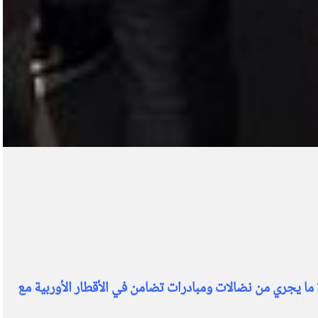
 ما يجري من نضالات ومبادرات تضامن في الأقطار الأوربية مع