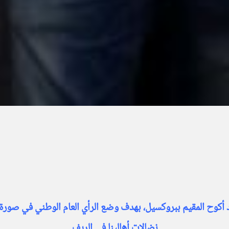
د أكوح المقيم ببروكسيل، بهدف وضع الرأي العام الوطني في صورة
نضالات أهالينا في الريف.