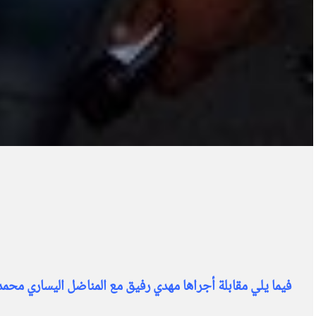
فيما يلي مقابلة أجراها مهدي رفيق مع المناضل اليساري محم