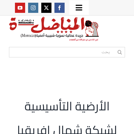
Ski
Toggle
t
من نحن؟
Navigation
conten
موقعنا القديم
البحث
عن:
مواقع صديقة
أممية
الأرضية التأسيسية
مقالات
لشبكة شمال إفريقيا
المكتبة