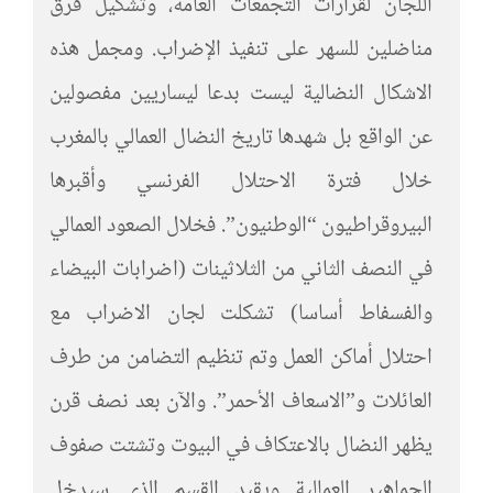
اللجان لقرارات التجمعات العامة، وتشكيل فرق
مناضلين للسهر على تنفيذ الإضراب. ومجمل هذه
الاشكال النضالية ليست بدعا ليساريين مفصولين
عن الواقع بل شهدها تاريخ النضال العمالي بالمغرب
خلال فترة الاحتلال الفرنسي وأقبرها
البيروقراطيون “الوطنيون”. فخلال الصعود العمالي
في النصف الثاني من الثلاثينات (اضرابات البيضاء
والفسفاط أساسا) تشكلت لجان الاضراب مع
احتلال أماكن العمل وتم تنظيم التضامن من طرف
العائلات و”الاسعاف الأحمر”. والآن بعد نصف قرن
يظهر النضال بالاعتكاف في البيوت وتشتت صفوف
الجماهير العمالية ويقيد القسم الذي سيدخل