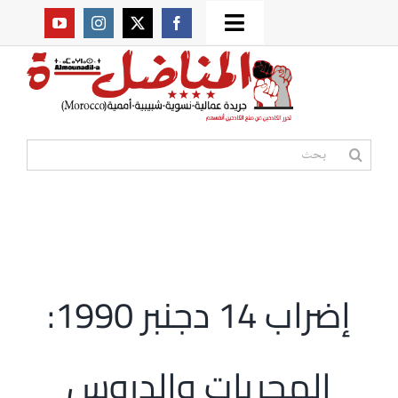
Ski
Toggle
t
من نحن؟
Navigation
conten
موقعنا القديم
البحث
عن:
مواقع صديقة
أممية
إضراب 14 دجنبر 1990:
مقالات
المجريات والدروس
المكتبة