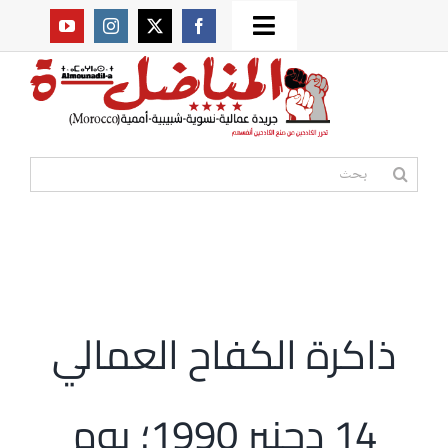
Ski
Toggle
t
من نحن؟
Navigation
conten
موقعنا القديم
البحث
عن:
مواقع صديقة
أممية
ذاكرة الكفاح العمالي
مقالات
14 دجنبر 1990؛ يوم
المكتبة