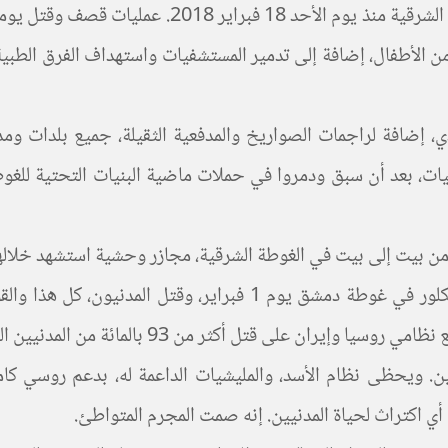
عديد من الأطفال، إضافة إلى تدمير المستشفيات واستهداف الفرق ال
ات، بعد أن سبق ودمروا في حملات ماضية البنيات التحتية للغو
ت في الغوطة الشرقية، مجازر وحشية استشهد خلالها أكثر من 200 شخص غالبيتهم أ
دمرت روسيا ونظام بشار الأسد المستشفيات، واستعمل غاز الكلور في غو
 أكثر من 93 بالمائة من المدنيين القتلى في سوريا منذ 2011.
يين. ويحظى نظام الأسد، والمليشيات الداعمة له، بدعم روسي كا
أي اكتراث لحياة المدنيين. إنه صمت المجرم المتواطئ.