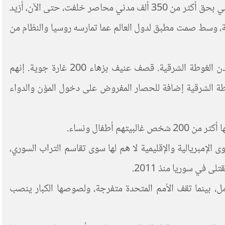
يشن نظام بشار الأسد وروسيا حملة قصف همجي على الغوطة الشرقية منذ يوم الأحد 18 فبراير 2018. عمليات قصف وقتل يومي بحق أكثر من 350 ألف مدني محاصر خلفت، حتى الآن، أزيد
طبية، وسط صمت مطبق لدول العالم عما تمارسه روسيا والنظام من
يستهدف الطيران الحربي الروسي والحربي والمروحي الأسدي، إضافة لراجمات الصواريخ والمدفعية الثقيلة، جميع بلدات ومدن الغوطة الشرقية. قصف عنيف بزهاء 200 غارة جوية. إنهم
طة الشرقية إضافة للحصار المفروض على دخول المؤن والدواء
طفال ونساء.
طة دمشق يوم 1 فبراير، وقتل المدنيون، كل هذا والقوى الإمبريالية والإقليمية لا هم لها سوى تقاسم التراب السوري،
مل، بينما تقف الأمم المتحدة متفرجة، ولصوصها الكبار ينصب