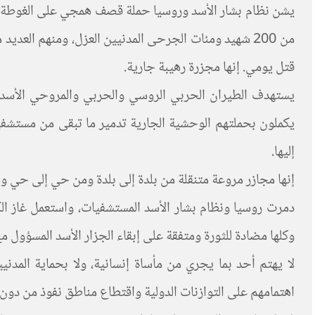
من 200 شهيد ومئات الجرحى المدنيين العزل، ومنهم ال
قتل يومي. إنها مجزرة رهيبة جارية.
يكملون بحملتهم الوحشية الجارية تدمير ما تبقى من مستشفي
إليها.
إنها مجازر مروعة متنقلة من بلدة إلى بلدة ومن حي إلى حي ومن بيت إلى بي
وكلها مضادة للثورة ومتفقة على إبقاء الجزار الأسد المسؤول مع نظامي روسيا وإيران على قتل
لا يهتم أحد بما يجري من مأساة إنسانية، ولا بحماية المدن
اهتمامهم على التوازنات الدولية واقتطاع مناطق نفوذ من دون 