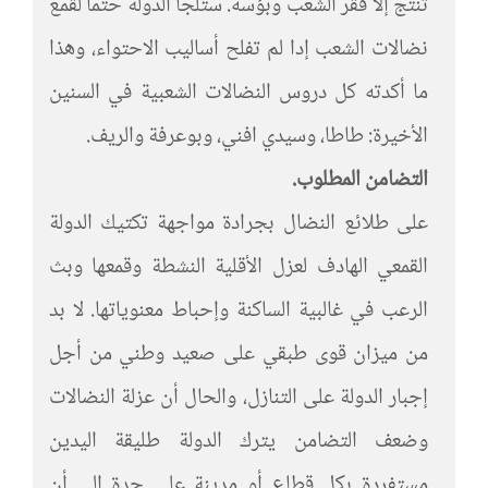
تنتج إلا فقر الشعب وبؤسه. ستلجأ الدولة حتما لقمع
نضالات الشعب إدا لم تفلح أساليب الاحتواء، وهذا
ما أكدته كل دروس النضالات الشعبية في السنين
الأخيرة: طاطا، وسيدي افني، وبوعرفة والريف.
التضامن المطلوب.
على طلائع النضال بجرادة مواجهة تكتيك الدولة
القمعي الهادف لعزل الأقلية النشطة وقمعها وبث
الرعب في غالبية الساكنة وإحباط معنوياتها. لا بد
من ميزان قوى طبقي على صعيد وطني من أجل
إجبار الدولة على التنازل، والحال أن عزلة النضالات
وضعف التضامن يترك الدولة طليقة اليدين
مستفردة بكل قطاع أو مدينة على حدة إلى أن