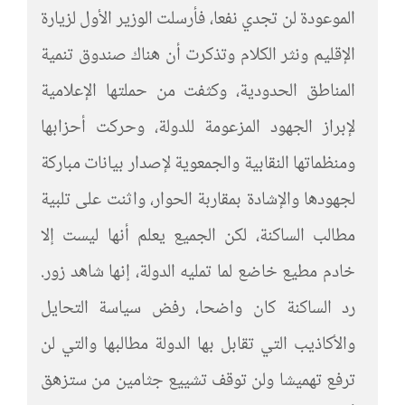
الموعودة لن تجدي نفعا، فأرسلت الوزير الأول لزيارة
الإقليم ونثر الكلام وتذكرت أن هناك صندوق تنمية
المناطق الحدودية، وكثفت من حملتها الإعلامية
لإبراز الجهود المزعومة للدولة، وحركت أحزابها
ومنظماتها النقابية والجمعوية لإصدار بيانات مباركة
لجهودها والإشادة بمقاربة الحوار، واثنت على تلبية
مطالب الساكنة، لكن الجميع يعلم أنها ليست إلا
خادم مطيع خاضع لما تمليه الدولة، إنها شاهد زور.
رد الساكنة كان واضحا، رفض سياسة التحايل
والأكاذيب التي تقابل بها الدولة مطالبها والتي لن
ترفع تهميشا ولن توقف تشييع جثامين من ستزهق