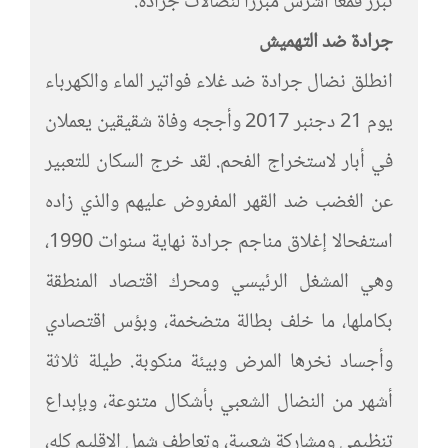
تبرر قمعا أشرس مبررا لنضالات جرادة.
جرادة ضد التهميش
انطلق نضال جرادة ضد غلاء فواتير الماء والكهرباء
يوم 21 دجنبر 2017 وأججه وفاة شقيقين يعملان
في أبار لاستخراج الفحم. لقد خرج السكان للتعبير
عن الغضب ضد القهر المفروض عليهم والذي زاده
استفحالا إغلاق مناجم جرادة نهاية سنوات 1990،
وهي المشغل الرئيسي ومحرك اقتصاد المنطقة
بكاملها، ما خلف بطالة متضخمة، وبؤس اقتصادي
وأجساد نخرها المرض وبيئة منكوبة. طيلة ثلاثة
أشهر من النضال الشعبي بأشكال متنوعة، وبإبداع
تنظيمي ومشاركة شعبية، وتعاطف شمل الإقليم كله،