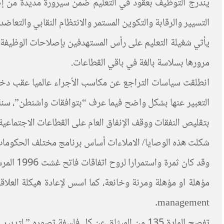
يندرج التوظيف بعقود في التعليم ضمن سيرورة مديدة من إصل
التسيير والرقابة والتكوين المستمر والانتظام النقابي والتع
يأتي شغيلة التعليم على رأس المستهدفين بإصلاحات الوظيفة الع
مرورها بسلاسة بالغة في باقي القطاعات.
انطلقت سياسات التراجع عن مكاسب الأجراء عالميا عقب دخول ا
بتقليص النفقات ووقف الإنفاق العام على القطاعات الاجتما
شكلت هذه الوصايا/ الاملاءات أساس برنامج مختلف الحكومات ب
وقد كان
management.
تفصح المادة 135 من الميثاق عن كل فلسفة تصوره