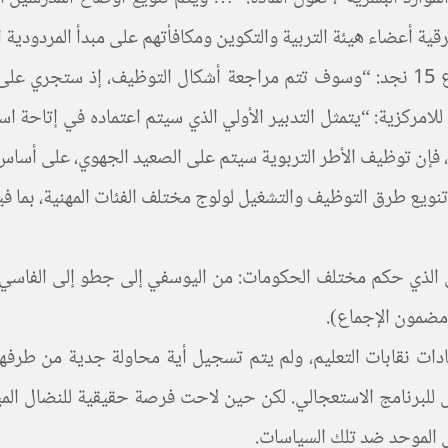
وجاء البرنامج الاستعجالي ليوضح التوجه أكثر، ففي المشروع 15 نجد: “وسوف تتم مراجع
عنوان التحقيق الفعلي للامركزية: “يتمثل التدبير الأولي الذي سيتم اعتماده 
، فإن توظيف الأطر التربوية سيتم على الصعيد الجهوي، على أساس ا
طق الذي حكم مختلف الحكومات: من اليوسفي إلى جطو إلى الفاسي إ
 مضمون الإجماع).
دات نقابات التعليم، ولم يتم تسجيل أية محاولة جدية من طرفها
ش للبرنامج الاستعجالي. لكن حين لاحت فرصة حقيقية للنضال الميد
 الموحد ضد تلك السياسات.