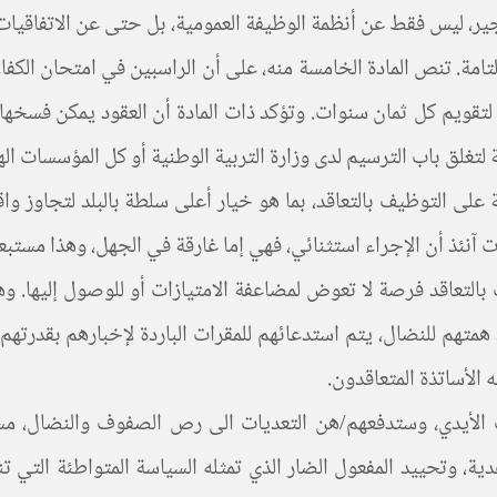
أجير، ليس فقط عن أنظمة الوظيفة العمومية، بل حتى عن الاتفاقيات
امة. تنص المادة الخامسة منه، على أن الراسبين في امتحان الكفاءة
قويم كل ثمان سنوات. وتؤكد ذات المادة أن العقود يمكن فسخها 
تغلق باب الترسيم لدى وزارة التربية الوطنية أو كل المؤسسات الهيئا
مة على التوظيف بالتعاقد، بما هو خيار أعلى سلطة بالبلد لتجاوز
رت آنئذ أن الإجراء استثنائي، فهي إما غارقة في الجهل، وهذا مستب
التعاقد فرصة لا تعوض لمضاعفة الامتيازات أو للوصول إليها. وهو
متهم للنضال، يتم استدعائهم للمقرات الباردة لإخبارهم بقدرتهم 
الأساتذة المتعاقدون.
 الأيدي، وستدفعهم/هن التعديات الى رص الصفوف والنضال، م
 وتحييد المفعول الضار الذي تمثله السياسة المتواطئة التي تنهجه