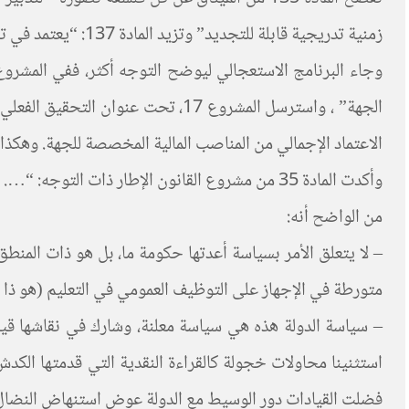
زمنية تدريجية قابلة للتجديد” وتزيد المادة 137: “يعتمد في ترقية أعضاء هيئة التربية والتكوين ومكافأتهم على مبدأ المردودية التربوية…”.
الجهة” ، واسترسل المشروع 17، تحت 
الاعتماد الإجمالي من المناصب المالية المخصصة للجهة. وهكذا
وأكدت المادة 35 من مشروع القانون الإطار ذات التوجه: “…. تنويع طرق التوظيف والتشغيل لولوج مختلف الفئات المهنية، بما فيها الية التعاقد”.
من الواضح أنه:
– لا يتعلق الأمر بسياسة أعدتها حكومة ما، بل هو ذات المن
متورطة في الإجهاز على التوظيف العمومي في التعليم (هو ذا
– سياسة الدولة هذه هي سياسة معلنة، وشارك في نقاشها قيا
استثنينا محاولات خجولة كالقراءة النقدية التي قدمتها الكد
فضلت القيادات دور الوسيط مع الدولة عوض استنهاض النضال