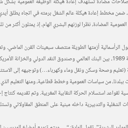
احات مضادة تستهدف إعادة هيكلة الوظيفة العمومية بشكل شامل،
اضد، ضمن مخطط إعادة هيكلة عالم الشغل برمته في اتجاه يطلق أيدي
مومية المضادة، نظرا لوزنهم البشري الهام، إذ يمثلون أكثر من ثل
لرأسمالية أزمتها الطويلة منتصف سبعينات القرن الماضي. وتعمقت 
التعبير عنها بشكل واضح فيما عرف “بتوافقات واشنطن”، سنة 1989، بين البنك العالمي وصندو
عية (تعليم وصحة وسكن ونقل وماء وكهرباء…) وتوجيهه إلى الاس
بلدنا، من سياسات العمومية وخطط قطاعية، ومنها التعليم الذي يؤ
 ثمرة واستمرارا لروح اتفاقات فاتح غشت 1996 المرسية لقواعد استسلام الحركة النقابية ال
 ” لتدبير الموارد البشرية”، تقول المادة: “… ويتم تنويع أوضاع المدر