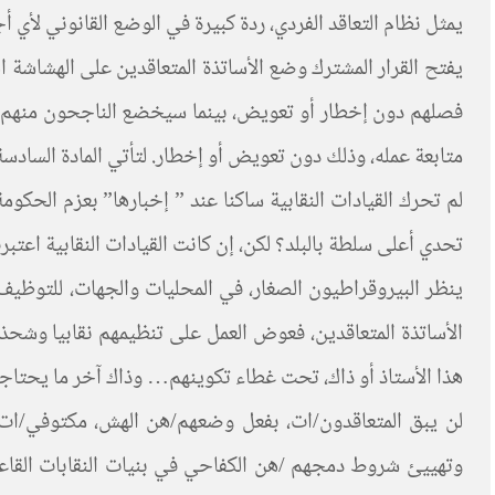
يمثل نظام التعاقد الفردي، ردة كبيرة في الوضع القانوني لأي 
يفتح القرار المشترك وضع الأساتذة المتعاقدين على الهشاشة الت
فصلهم دون إخطار أو تعويض، بينما سيخضع الناجحون منهم لت
متابعة عمله، وذلك دون تعويض أو إخطار. لتأتي المادة السادسة ل
لم تحرك القيادات النقابية ساكنا عند ” إخبارها” بعزم الحكو
تحدي أعلى سلطة بالبلد؟ لكن، إن كانت القيادات النقابية اعتب
ينظر البيروقراطيون الصغار، في المحليات والجهات، للتوظيف ب
الأساتذة المتعاقدين، فعوض العمل على تنظيمهم نقابيا وشحذ ه
هذا الأستاذ أو ذاك، تحت غطاء تكوينهم… وذاك آخر ما يحتاجه 
لن يبق المتعاقدون/ات، بفعل وضعهم/هن الهش، مكتوفي/ات
وتهييئ شروط دمجهم /هن الكفاحي في بنيات النقابات القاعدية،