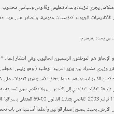
ر متكامل يجري تنزيله، بإعداد تنظيمي وقانوني وسياسي محسوب.
أعمال التوظيف بالتعاقد، بالقانون 00/07 المنشئ للأكاديميات الجهوية كمؤسسات عموم
 خاص يحدد بمرسوم
وضع الإلحاق هم الموظفون الرسميون الحاليون. وفي انتظار إعداد 
عاقد عبر مقرر وزيري مشترك بين وزير التربية الوطنية ( وهو رئيس المجل
كمين الكبير لدستورهم حينما يتعلق الأمر بتمرير تعديات، على كل
إلى طبيعة النظام التقاعدي إلى الأجور….، ولا ينقص سوى تسميته ب
يستند المقرر المشترك، على الظهير 01-03-95
 على الأرض، بحيث يصبح إصدار قوانين وأنظمة أساسية من باب تح