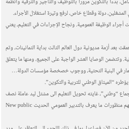
 بدءا بالتكوين مرورا بالتوظيف والتأجير والترقية وأنظمة
 المشغلين، دولة وقطاع خاص، لرفع وتيرة استغلال الأجراء.
ث أجراء الوظيفة العمومية. ونجاح الإجراءات في التعليم، يعني
بعد أزمة مديونية دول العالم الثالث بداية الثمانينات، وتم
ق النقد الدولي والخزانة الأمريكية. وتتضمن الوصايا العشر الواجبة على الجميع، ومنها ما يتعلق
تثمار في البنية التحتية، ووجوب خصخصة مؤسسات الدولة…
طره “الميثاق الوطني للتربية والتكوين”.
مغربية. وتم تقديمه كنتاج إجماع “وطني”، غايته تحويل التعليم الى مشتل ليد عاملة نصف
مؤهلة او مؤهلة ومرنة وخانعة، كما اسس لإعادة هيكلة العلاقات الشغلية والتدبيرية داخله مبنية على المنطق المقاولاتي وتستلهم منظورات ما يعرف بالتدبير العمومي الحديث New public
سين الجدد من الآن فصاعدا، بما في ذلك اللجوء إلى التعاقد على مدد