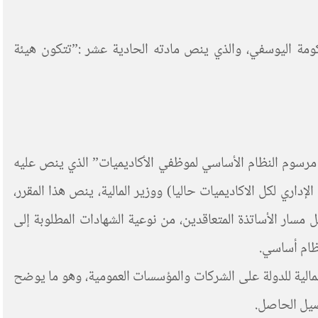
ية، والصادر على عهد حكومة اليوسفي، والذي ينص مادته الحادية عشر :”تتكون هيئة
” مرسوم النظام الأساسي لموظفي الأكاديميات” الذي ينص عليه
س الإداري لكل الاكاديميات حاليا) ووزير المالية، ينص هذا المقرر،
 مسار الأساتذة المتعاقدين، من نوعية الشهادات المطلوبة إلى
نظام أساسي.
1 الصادر في 11 نونبر 2003 القاضي بتنفيذ القانون 00-69 المتعلق بالمراقبة المالية للدولة على الشركات والمؤسسات العمومية، وهو ما يوضح
صيل الحاصل.