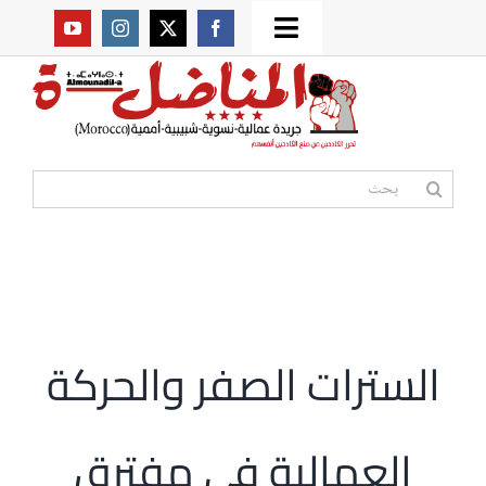
Ski
Toggle
t
من نحن؟
Navigation
conten
موقعنا القديم
البحث
عن:
مواقع صديقة
أممية
السترات الصفر والحركة
مقالات
العمالية في مفترق
المكتبة