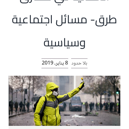
الرئيسية
طرق- مسائل اجتماعية
افتتاحية موقع المناضل-ة
وسياسية
روابط
بلا حدود
8 يناير، 2019