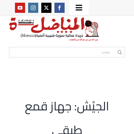
Ski
Toggle
t
من نحن؟
Navigation
conten
موقعنا القديم
البحث
عن:
مواقع صديقة
أممية
الجيْش: جهاز قمع
مقالات
طبقي
المكتبة