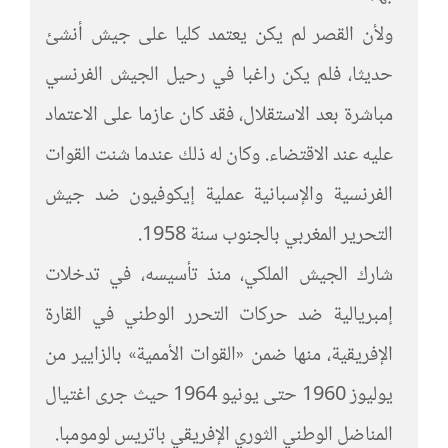
ولأن القصر لم يكن يعتمد كليا على جيش أنشئ
حديثا، فلم يكن راغبا في رحيل الجيش الفرنسي
مباشرة بعد الاستقلال، فقد كان عازما على الاعتماد
عليه عند الاقتضاء. وكان له ذلك عندما شنت القوات
الفرنسية والإسبانية عملية إيكوفيون ضد جيش
التحرير المغربي بالجنوب سنة 1958.
شارك الجيش الملكي، منذ تأسيسه، في تدخلات
إمبريالية ضد حركات التحرر الوطني في القارة
الإفريقية، منها ضمن «القوات الأممية» بالزايير من
يوليوز 1960 حتى يونيو 1964 حيث جرى اغتيال
المناضل الوطني الثوري الإفريقي باتريس لومومبا.