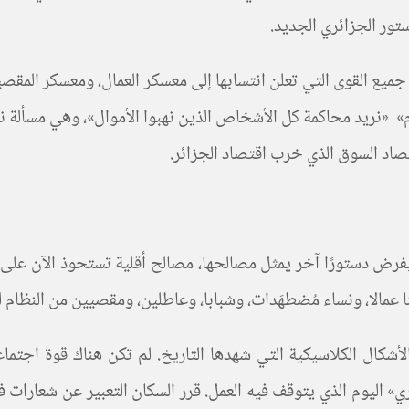
تور الجزائري الجديد.
 إلى أن تتضافر جهوده مع جميع القوى التي تعلن انتسابها إلى معسكر العمال، 
م» «نريد محاكمة كل الأشخاص الذين نهبوا الأموال»، وهي مسألة ن
قتصاد السوق الذي خرب اقتصاد الجزائر.
رض دستورًا آخر يمثل مصالحها، مصالح أقلية تستحوذ الآن على ثرو
 عمالا، ونساء مُضطهَدات، وشبابا، وعاطلين، ومقصيين من النظام ل
شكال الكلاسيكية التي شهدها التاريخ. لم تكن هناك قوة اجتماع
ئري» اليوم الذي يتوقف فيه العمل. قرر السكان التعبير عن شعارا