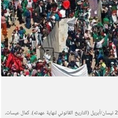
من مفاجأة إلى أخرى في الجزائر: عين بوتفليقة الجنرال وزيراً كان يسعى إلى عزله… قبل الإعلان عن تقديم استقالته يوم 28 نيسان/أبريل (التاريخ القانوني لنهاية عهدته). كمال عيسات،