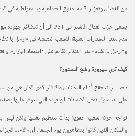
من الفضاء، وتعزيز إقامة حقوق اجتماعية وديمقراطية في الدس
يسعى حزب العمال الاشتراكي PST
منح معنى للشعارات العميقة للشعب المتمثلة في «ارحل يا نظا
و«ارحل يا نظام» مثل النظام القائم على «اقتصاد البازار»، وا
كيف ترى سيرورة وضع الدستور؟
يجب أن تتحقق أثناء التعبئات، وإلا فإن قوى المال هي من سيف
على حد سواء تمثل الضمانات الوحيدة التي نتوفر عليها بصفتنا
نواجه حركة شعبية عفوية بدأت بتنظيم نفسها ولكن ليس بالأ
والسكان الذين كانوا يتظاهرون يوم الجمعة، أي «الأحد الجزا