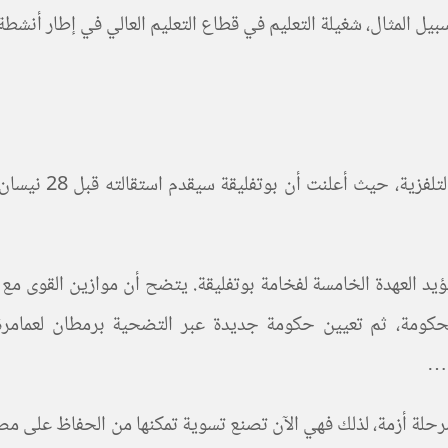
أذيع بيان رئاسي م
ؤيد العهدة الخامسة لفخامة بوتفليقة. يتضح أن موازين القوى مع 
كومة، ثم تعيين حكومة جديدة عبر التضحية برمطان لعمامرة، و
ة…
لة أزمة، لذلك فهي الآن تصنع تسوية تمكنها من الحفاظ على مصا