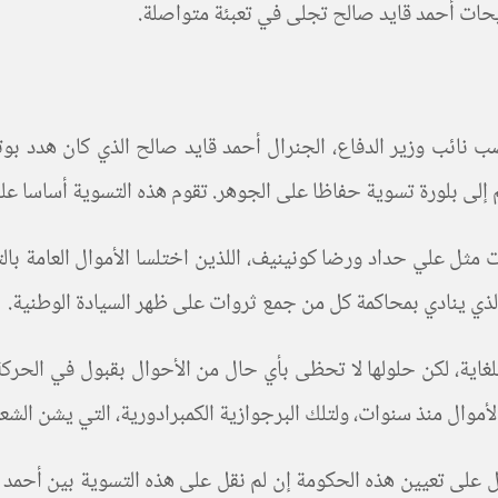
يحات أحمد قايد صالح تجلى في تعبئة متواصلة.
ئب وزير الدفاع، الجنرال أحمد قايد صالح الذي كان هدد بوتفلي
ى بلورة تسوية حفاظا على الجوهر. تقوم هذه التسوية أساسا على ا
 مثل علي حداد ورضا كونينيف، اللذين اختلسا الأموال العامة با
ذي ينادي بمحاكمة كل من جمع ثروات على ظهر السيادة الوطنية.
غاية، لكن حلولها لا تحظى بأي حال من الأحوال بقبول في الحركة 
لأموال منذ سنوات، ولتلك البرجوازية الكمبرادورية، التي يشن الش
ل على تعيين هذه الحكومة إن لم نقل على هذه التسوية بين أحمد 