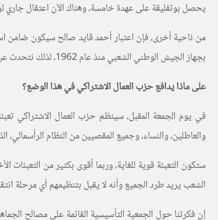
يحصل بوتفليقة على عهدة خامسة، وهناك الآن اعتقال جاري لرج
من ناحية أخرى، فإن اعتبار أحمد قايد صالح سيكون ضامن استم
بجهاز الجيش الوطني الشعبي منذ عام 1962، لذلك نتحدث عن رأسمالية الدولة في بلدنا وهذا هو سبب تسميتنا بوتفليقة ببونابرت.
على ماذا
يدافع
حزب العمال الاشتراكي في هذا الوضع؟
في يوم الجمعة المقبل، سينظم حزب العمال الاشتراكي تعبئة
والعاطلين، والنساء، وجميع المقصيين من النظام الرأسمالي، ا
ستكون التعبئة قوية للغاية، وربما أقوى بكثير من التعبئات 
الشعب يريد طرد الجميع وأنه لا يقبل بتنظيمهم أي مرحلة انتقال
إن فكرتنا حول الجمعية التأسيسية القائمة على مصالح الجماهي