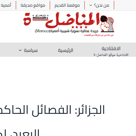
Ski
من نحن؟
موقعنا القديم
مواقع صديقة
أممية
t
conten
الافتتاحية
الرئيسية
سياسة
افتتاحية موقع المُناضل-ة
الجزائر: الفصائل الح
البعيد، 