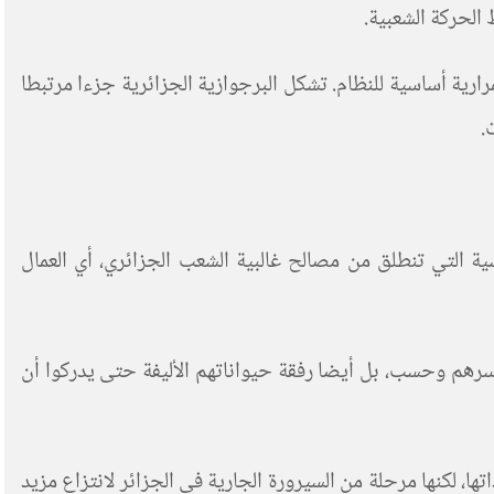
الحركة الشعبية.
رية أساسية للنظام. تشكل البرجوازية الجزائرية جزءا مرتبطا
ة التي تنطلق من مصالح غالبية الشعب الجزائري، أي العمال
أسرهم وحسب، بل أيضا رفقة حيواناتهم الأليفة حتى يدركوا أن
ا، لكنها مرحلة من السيرورة الجارية في الجزائر لانتزاع مزيد