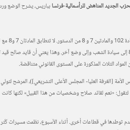
حزب الجديد المناهض للرأسمالية-فرنسا
بباريس، يشرح الوضع وردود
يتولى الرئاسة بالنيابة وينظم الانتخابات. وتشير المادتان 7 و8 إلى سيادة الشعب وإلى وضع آخر.
لأمة [الغرفة العليا- المجلس الأعلى التشريعي])، المرشح لتولي 
لتقول: «نعم لقائد صلاح وشخصيات من هذا القبيل» لكنها كانت 
 عدم توطدها في قطاعات أخرى. أثناء الأسبوع، نظمت مسيرات كُ