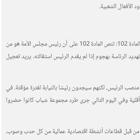
 الأفعال الشعبية.
أعلن أحمد قايد صالح مساء يوم السبت أنه يطالب بتطبيق المادة 102 والمادتين 7 و 8 من الدستور. لا تتطابق المادتان 7 و8 مع المادة 102: تنص المادة 102 على أن رئيس مجلس الأمة هو من
 وهذا يعني أن قايد صالح قيد تهديد الرئاسة بهجوم إذا لم يقدم الرئيس استقالته. يريد تعجيل
منصب الرئيس، لكنهم سيجدون رئيسًا بالنيابة لفترة مؤقتة. في
أقلية وفي اليوم التالي جرى طرد مجموعة شباب كانوا حضروا
ثر من قبل قطاعات أنشطة اقتصادية عمالية من كل حدب وصوب،