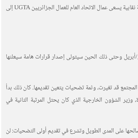
الاثنين 1 نيسان/أبريل، نظمت مسيرات هامة في بجاية، على سبيل المثال، شغيلة التعليم في قطاع التعليم العالي في إطار أنشطة نقابية يسعى عمال الاتحاد العام للعمال الجزائريين UGTA إلى
ساء الاثنين 1 نيسان/أبريل على القنوات التلفزية، حيث أعلنت أن بوتفليقة سيقدم استقالته قبل 28 نيسان/أبريل وحتى ذلك الحين سيتولى إصدار قرارات هامة سيعلنها
المجتمع قد تغيرت، وثمة تضحيات يتعين تقديمها. كان ذلك بدأ
زير الشؤون الخارجية الذي كان يحتل المرتبة الثانية في
لحها على المدى الطويل وتشرع في تقديم أولى التضحيات: لن