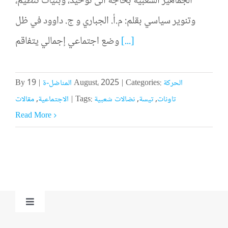
الجماهير الشعبية بحاجة الى توحيد، وبنيات تنظيم،
وتنوير سياسي بقلم: م.أ. الجباري و ج. داوود في ظل
[...]
وضع اجتماعي إجمالي يتفاقم
الحركة
Categories:
|
19 August، 2025
المناضل-ة
|
By
تاونات
,
تيسة
,
نضالات شعبية
Tags:
|
الاجتماعية
,
مقالات
Read More
Toggle
Navigation