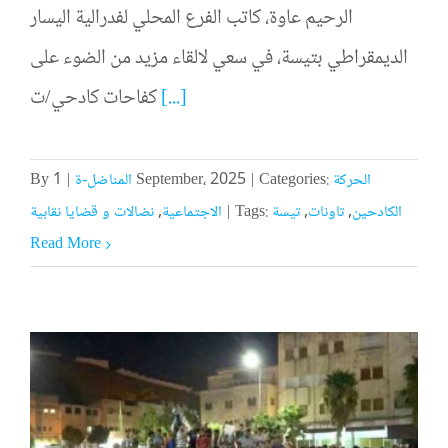
الرحيم عاوة، كاتب الفرع المحلي لفدرالية اليسار
الديمقراطي بتيسة، في سعي لالقاء مزيد من الضوء على
[...]
كفاحات كادحي/ت
الحركة
Categories:
|
1 September، 2025
المناضل-ة
|
By
الكادحين
,
تاونات
,
تيسة
Tags:
|
الاجتماعية
,
نضالات و قضايا نقابية
Read More