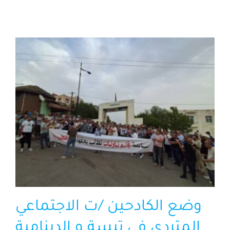
الرئيسية
افتتاحية موقع المناضل-ة
روابط
وضع الكادحين /ت الاجتماعي
المتردي في تيسة و الدينامية