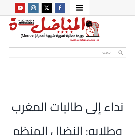
Ski
Toggle
t
من نحن؟
Navigation
conten
موقعنا القديم
البحث
عن:
مواقع صديقة
أممية
نداء إلى طالبات المغرب
مقالات
وطلابه: النضال المنظم
المكتبة