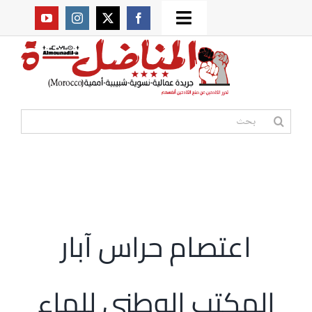
Ski
Toggle
t
من نحن؟
Navigation
conten
موقعنا القديم
البحث
عن:
مواقع صديقة
أممية
اعتصام حراس آبار
مقالات
المكتب الوطني للماء
المكتبة