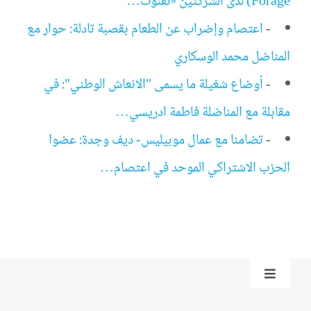
Forage) لدى الشركتين «تفنوت…
-
اعتصام وإضراب عن الطعام بقصبة تادلة: حوار مع
المناضل محمد الوسكاري
-
أوضاع شغيلة ما يسمى "الانعاش الوطني": في
مقابلة مع المناضلة فاطمة ادريسي…
-
تضامنا مع عمال موبيليس- ديف وجدة: عضوا
الحزب الاشتراكي الموحد في اعتصام…
Toggle
Navigation
من نحن؟